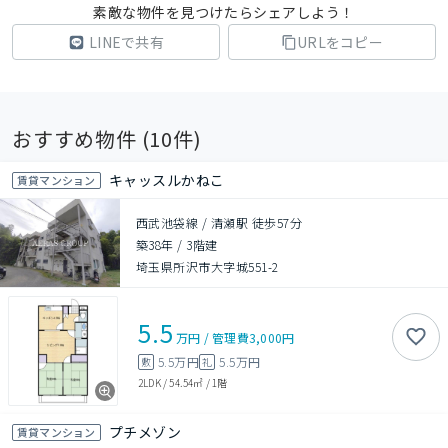
素敵な物件を見つけたらシェアしよう！
LINEで共有
URLをコピー
おすすめ物件 (
10
件)
キャッスルかねこ
賃貸マンション
西武池袋線 / 清瀬駅 徒歩57分
築38年
/
3階建
埼玉県所沢市大字城551-2
5.5
万円
/
管理費
3,000円
5.5万円
5.5万円
敷
礼
2LDK
/
54.54㎡
/
1階
プチメゾン
賃貸マンション