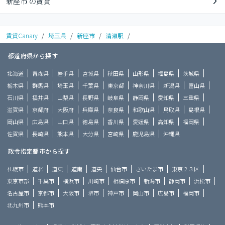
新座市 の賃貸
賃貸Canary
/
埼玉県
/
新座市
/
清瀬駅
/
都道府県から探す
北海道
青森県
岩手県
宮城県
秋田県
山形県
福島県
茨城県
栃木県
群馬県
埼玉県
千葉県
東京都
神奈川県
新潟県
富山県
石川県
福井県
山梨県
長野県
岐阜県
静岡県
愛知県
三重県
滋賀県
京都府
大阪府
兵庫県
奈良県
和歌山県
鳥取県
島根県
岡山県
広島県
山口県
徳島県
香川県
愛媛県
高知県
福岡県
佐賀県
長崎県
熊本県
大分県
宮崎県
鹿児島県
沖縄県
政令指定都市から探す
札幌市
道北
道東
道南
道央
仙台市
さいたま市
東京２３区
東京市部
千葉市
横浜市
川崎市
相模原市
新潟市
静岡市
浜松市
名古屋市
京都市
大阪市
堺市
神戸市
岡山市
広島市
福岡市
北九州市
熊本市