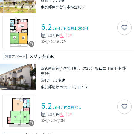
築39年
/
2階建
東京都東久留米市神宝町２
6.2
万円
/
管理費
1,000円
6.2万円
無料
敷
礼
2DK
/
42.14㎡
/
2階
メゾン芝山B
賃貸アパート
西武新宿線 / 久米川駅 バス25分 松山二丁目下車 徒
歩3分
築40年
/
2階建
東京都清瀬市松山２丁目5-37
6.2
万円
/
管理費
なし
6.2万円
無料
敷
礼
2DK
/
41.3㎡
/
2階