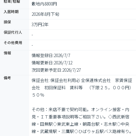
駐車/駐輪
敷地内8800円
入居時期
2026年8月下旬
損保
3万円2年
保証代行人
-
その他費用
-
情報
情報登録日:
2026/7/7
情報更新日:
2026/7/12
次回更新予定日:
2026/7/27
備考
保証会社: 保証会社利用必 全保連株式会社　家賃保証
会社　初回保証料　賃料等　（下限２５，０００円）
５０％

その他：来店不要で契約可能。オンライン接客・内
見・ＩＴ重要事項説明等ご相談下さい。◇西武新宿
線・田無駅◇東武東上線・朝霞台駅・志木駅◇中央
線・武蔵境駅・三鷹駅◇ひばりヶ丘駅バス路線有り。