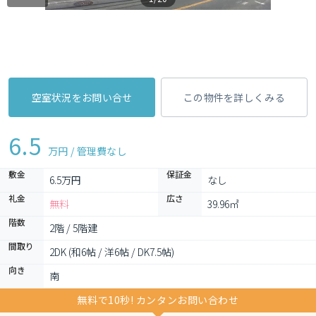
空室状況をお問い合せ
この物件を詳しくみる
6.5
万円 / 管理費
なし
敷金
保証金
6.5万円
なし
礼金
広さ
無料
39.96㎡
階数
2階 / 5階建
間取り
2DK (和6帖 / 洋6帖 / DK7.5帖)
向き
南
無料で10秒! カンタンお問い合わせ