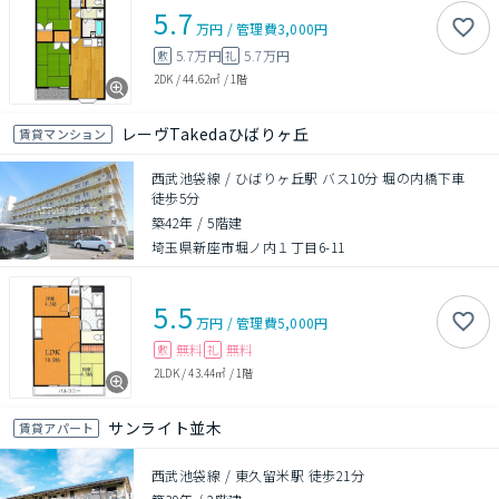
5.7
万円
/
管理費
3,000円
5.7万円
5.7万円
敷
礼
2DK
/
44.62㎡
/
1階
レーヴTakedaひばりヶ丘
賃貸マンション
西武池袋線 / ひばりヶ丘駅 バス10分 堀の内橋下車
徒歩5分
築42年
/
5階建
埼玉県新座市堀ノ内１丁目6-11
5.5
万円
/
管理費
5,000円
無料
無料
敷
礼
2LDK
/
43.44㎡
/
1階
サンライト並木
賃貸アパート
西武池袋線 / 東久留米駅 徒歩21分