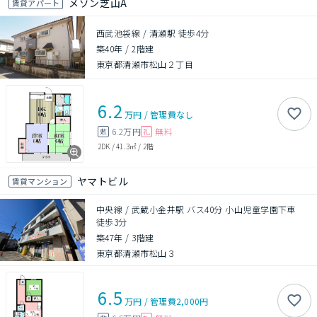
メゾン芝山A
賃貸アパート
西武池袋線 / 清瀬駅 徒歩4分
築40年
/
2階建
東京都清瀬市松山２丁目
6.2
万円
/
管理費
なし
6.2万円
無料
敷
礼
2DK
/
41.3㎡
/
2階
ヤマトビル
賃貸マンション
中央線 / 武蔵小金井駅 バス40分 小山児童学園下車
徒歩3分
築47年
/
3階建
東京都清瀬市松山３
6.5
万円
/
管理費
2,000円