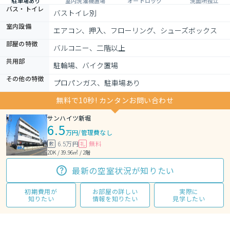
駐車場あり
室内洗濯機置場
オートロック
洗面所独立
バス・トイレ
バストイレ別
室内設備
エアコン、押入、フローリング、シューズボックス
部屋の特徴
バルコニー、二階以上
共用部
駐輪場、バイク置場
その他の特徴
プロパンガス、駐車場あり
無料で10秒! カンタンお問い合わせ
サンハイツ新堀
6.5
万円
/
管理費なし
6.5万円
無料
敷
礼
2DK / 39.96㎡ / 2階
最新の空室状況が知りたい
初期費用が
お部屋の詳しい
実際に
知りたい
情報を知りたい
見学したい