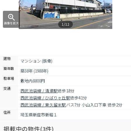
画像を拡大
1/12
建物
マンション (鉄骨)
築年数
築38年 (1988年)
駐車場
敷地内8800円
交通
西武池袋線 / 清瀬駅
徒歩18分
西武池袋線 / ひばりヶ丘駅
徒歩41分
西武池袋線 / 東久留米駅
バス7分 小山入口下車 徒歩2分
住所
埼玉県新座市新堀１
掲載中の物件(
3
件)