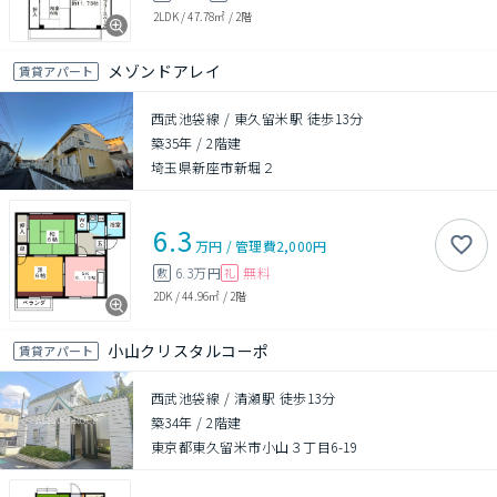
2LDK
/
47.78㎡
/
2階
メゾンドアレイ
賃貸アパート
西武池袋線 / 東久留米駅 徒歩13分
築35年
/
2階建
埼玉県新座市新堀２
6.3
万円
/
管理費
2,000円
6.3万円
無料
敷
礼
2DK
/
44.96㎡
/
2階
小山クリスタルコーポ
賃貸アパート
西武池袋線 / 清瀬駅 徒歩13分
築34年
/
2階建
東京都東久留米市小山３丁目6-19