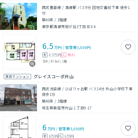
西武豊島線 / 清瀬駅 バス9分 団地交番前下車 徒歩1
分
築40年
/
3階建
東京都清瀬市旭が丘3丁目383-6
6.5
万円
/
管理費
3,000円
6.5万円
無料
敷
礼
3DK
/
47.8㎡
/
1階
グレイスコーポ片山
賃貸マンション
西武池袋線 / ひばりヶ丘駅 バス14分 片山小学校下車
徒歩1分
築48年
/
3階建
埼玉県新座市片山１丁目9-17
6
万円
/
管理費
3,000円
6万円
6万円
敷
礼