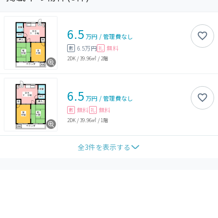
6.5
万円
/
管理費
なし
6.5万円
無料
敷
礼
2DK
/
39.96㎡
/
2階
6.5
万円
/
管理費
なし
無料
無料
敷
礼
2DK
/
39.96㎡
/
1階
全
3
件を表示する