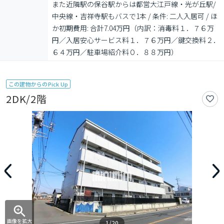
また近隣駅の保谷駅からは都営大江戸線・光が丘駅/
中央線・吉祥寺駅もバスで1本 / 条件: 二人入居可 / ほ
か初期費用: 合計7.04万円（内訳：消毒料１．７６万
円／入居安心サービス料１．７６万円／鍵交換料２．
６４万円／駐車場紹介料０．８８万円）
この建物からのPick Up
2DK/2階
画像を拡大
1/20