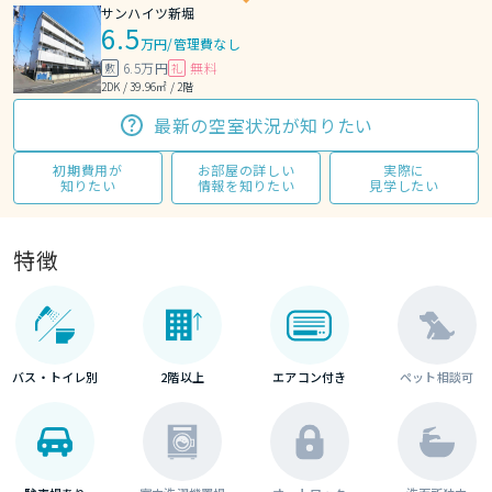
サンハイツ新堀
6.5
万円
/
管理費なし
6.5万円
無料
敷
礼
2DK / 39.96㎡ / 2階
最新の空室状況が知りたい
初期費用が
お部屋の詳しい
実際に
知りたい
情報を知りたい
見学したい
特徴
バス・トイレ別
2階以上
エアコン付き
ペット相談可