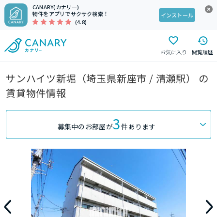
CANARY(カナリー)
物件をアプリでサクサク検索！
インストール
(4.8)
お気に入り
閲覧履歴
サンハイツ新堀（埼玉県新座市 / 清瀬駅） の
賃貸物件情報
3
募集中のお部屋が
件あります