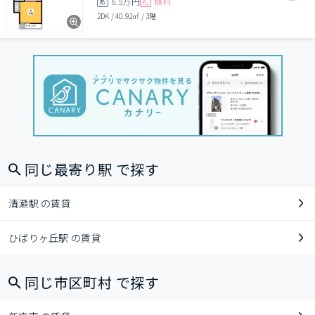
6.5万円
無料
敷
礼
2DK
/
40.92㎡
/
3階
同じ最寄り駅 で探す
清瀬駅 の賃貸
ひばりヶ丘駅 の賃貸
同じ市区町村 で探す