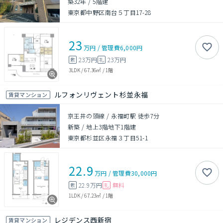
築32年
/
5階建
東京都中野区南台５丁目17-28
23
万円
/
管理費
6,000円
23万円
23万円
敷
礼
3LDK
/
67.36㎡
/
1階
ルフォンリヴェント杉並永福
賃貸マンション
京王井の頭線 / 永福町駅 徒歩7分
新築
/
地上3階地下1階建
東京都杉並区永福３丁目51-1
22.9
万円
/
管理費
30,000円
22.9万円
無料
敷
礼
1LDK
/
67.23㎡
/
1階
レジデンス西新宿
賃貸マンション