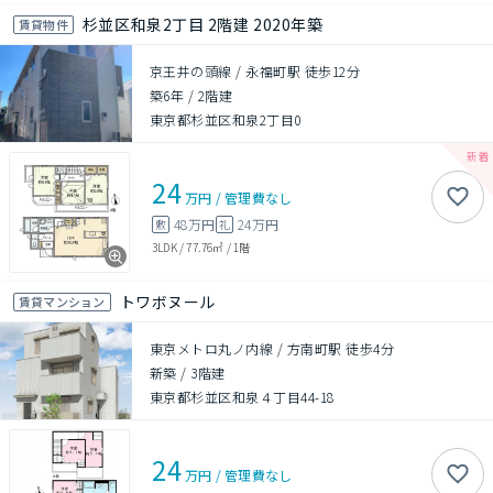
杉並区和泉2丁目 2階建 2020年築
賃貸物件
京王井の頭線 / 永福町駅 徒歩12分
築6年
/
2階建
東京都杉並区和泉2丁目0
24
万円
/
管理費
なし
48万円
24万円
敷
礼
3LDK
/
77.76㎡
/
1階
トワボヌール
賃貸マンション
東京メトロ丸ノ内線 / 方南町駅 徒歩4分
新築
/
3階建
東京都杉並区和泉４丁目44-18
24
万円
/
管理費
なし