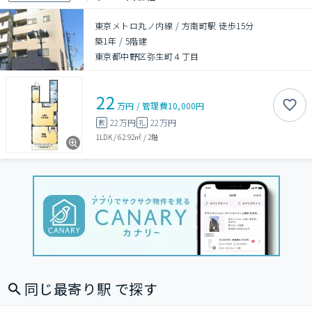
東京メトロ丸ノ内線 / 方南町駅 徒歩15分
築1年
/
5階建
東京都中野区弥生町４丁目
22
万円
/
管理費
10,000円
22万円
22万円
敷
礼
1LDK
/
62.92㎡
/
2階
同じ最寄り駅 で探す