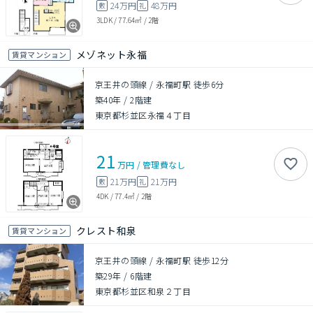
24万円
48万円
敷
礼
3LDK
/
77.64㎡
/
2階
メゾネット永福
賃貸マンション
京王井の頭線 / 永福町駅 徒歩6分
築40年
/
2階建
東京都杉並区永福４丁目
21
万円
/
管理費
なし
21万円
21万円
敷
礼
4DK
/
77.4㎡
/
2階
クレスト和泉
賃貸マンション
京王井の頭線 / 永福町駅 徒歩12分
築29年
/
6階建
東京都杉並区和泉２丁目