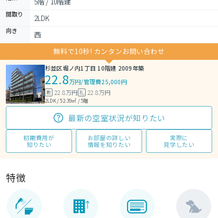
5階 / 10階建
間取り
2LDK 
向き
西
無料で10秒! カンタンお問い合わせ
杉並区堀ノ内1丁目 10階建 2009年築
22.8
万円
/
管理費25,000円
22.8万円
22.8万円
敷
礼
2LDK / 52.39㎡ / 5階
最新の空室状況が知りたい
初期費用が
お部屋の詳しい
実際に
知りたい
情報を知りたい
見学したい
特徴