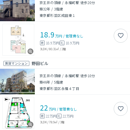
京王井の頭線 / 永福町駅 徒歩20分
築32年
/
3階建
東京都杉並区成田東１
18.9
万円
/
管理費
なし
18.9万円
18.9万円
敷
礼
3LDK
/
80.31㎡
/
2階
野田ビル
賃貸マンション
京王井の頭線 / 永福町駅 徒歩10分
築46年
/
5階建
東京都杉並区永福４丁目
22
万円
/
管理費
なし
22万円
22万円
敷
礼
3LDK
/
78.9㎡
/
3階