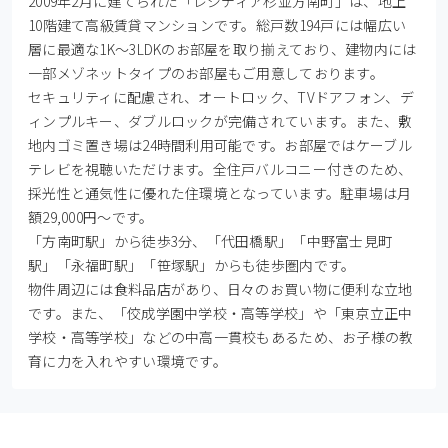
2009年2月に建てられた「レジディア杉並方南町」は、地上
10階建て高級賃貸マンションです。総戸数194戸には幅広い
層に最適な1K～3LDKのお部屋を取り揃えており、建物内には
一部メゾネットタイプのお部屋もご用意しております。

セキュリティに配慮され、オートロック、TVドアフォン、デ
ィンプルキー、ダブルロックが完備されています。また、敷
地内ゴミ置き場は24時間利用可能です。お部屋ではケーブル
テレビを視聴いただけます。全住戸バルコニー付きのため、
採光性と通気性に優れた住環境となっています。駐車場は月
額29,000円～です。

「方南町駅」から徒歩3分、「代田橋駅」「中野富士見町
駅」「永福町駅」「笹塚駅」からも徒歩圏内です。

物件周辺には食料品店があり、日々のお買い物に便利な立地
です。また、「佼成学園中学校・高等学校」や「東京立正中
学校・高等学校」などの中高一貫校もあるため、お子様の教
育に力を入れやすい環境です。