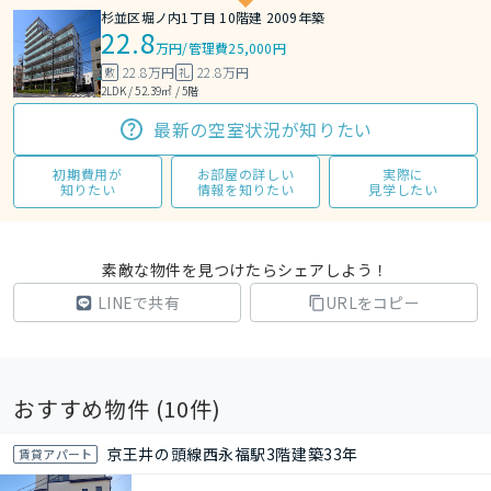
杉並区堀ノ内1丁目 10階建 2009年築
22.8
万円
/
管理費25,000円
22.8万円
22.8万円
敷
礼
2LDK / 52.39㎡ / 5階
最新の空室状況が知りたい
初期費用が
お部屋の詳しい
実際に
知りたい
情報を知りたい
見学したい
素敵な物件を見つけたらシェアしよう！
LINEで共有
URLをコピー
おすすめ物件 (
10
件)
京王井の頭線西永福駅3階建築33年
賃貸アパート