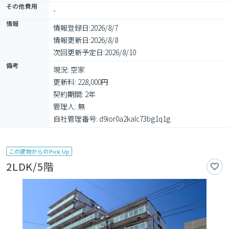
その他費用
-
情報
情報登録日:
2026/8/7
情報更新日:
2026/8/8
次回更新予定日:
2026/8/10
備考
現況: 空家

更新料: 228,000円

契約期間: 2年

管理人: 無

自社管理番号: d9ior0a2kalc73bg1q1g
この建物からのPick Up
2LDK/5階