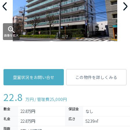
画像を拡大
1/7
空室状況をお問い合せ
この物件を詳しくみる
22.8
万円 / 管理費
25,000円
敷金
保証金
22.8万円
なし
礼金
広さ
22.8万円
52.39㎡
階数