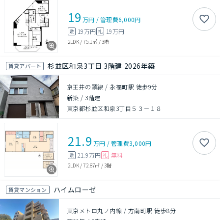
19
万円
/
管理費
6,000円
19万円
19万円
敷
礼
2LDK
/
75.1㎡
/
3階
杉並区和泉3丁目 3階建 2026年築
賃貸アパート
京王井の頭線 / 永福町駅 徒歩9分
新築
/
3階建
東京都杉並区和泉3丁目５３－１８
21.9
万円
/
管理費
3,000円
21.9万円
無料
敷
礼
2LDK
/
72.87㎡
/
3階
ハイムローゼ
賃貸マンション
東京メトロ丸ノ内線 / 方南町駅 徒歩8分