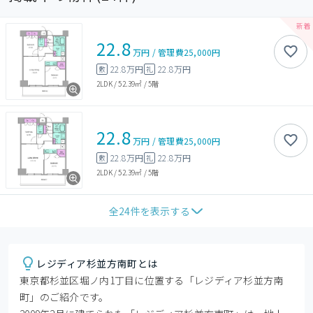
22.8
万円
/
管理費
25,000円
22.8万円
22.8万円
敷
礼
2LDK
/
52.39㎡
/
5階
22.8
万円
/
管理費
25,000円
22.8万円
22.8万円
敷
礼
2LDK
/
52.39㎡
/
5階
全
24
件を表示する
レジディア杉並方南町とは
東京都杉並区堀ノ内1丁目に位置する「レジディア杉並方南
町」のご紹介です。
