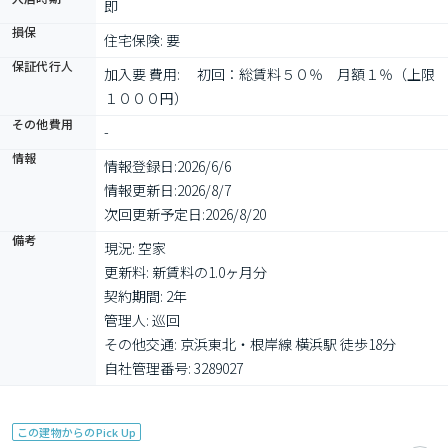
即
損保
住宅保険: 要
保証代行人
加入要 費用: 　初回：総賃料５０％　月額１％（上限
１０００円）
その他費用
-
情報
情報登録日:
2026/6/6
情報更新日:
2026/8/7
次回更新予定日:
2026/8/20
備考
現況: 空家

更新料: 新賃料の1.0ヶ月分

契約期間: 2年

管理人: 巡回

その他交通: 京浜東北・根岸線 横浜駅 徒歩18分

自社管理番号: 3289027
この建物からのPick Up