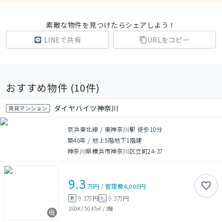
素敵な物件を見つけたらシェアしよう！
LINEで共有
URLをコピー
おすすめ物件 (
10
件)
ダイヤハイツ神奈川
賃貸マンション
京浜東北線 / 東神奈川駅 徒歩10分
築46年
/
地上5階地下1階建
神奈川県横浜市神奈川区立町24-37
9.3
万円
/
管理費
4,000円
9.3万円
9.3万円
敷
礼
2SDK
/
50.47㎡
/
3階