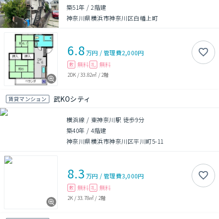
築51年
/
2階建
神奈川県横浜市神奈川区白幡上町
6.8
万円
/
管理費
2,000円
無料
無料
敷
礼
2DK
/
33.82㎡
/
2階
武KOシティ
賃貸マンション
横浜線 / 東神奈川駅 徒歩9分
築40年
/
4階建
神奈川県横浜市神奈川区平川町5-11
8.3
万円
/
管理費
3,000円
無料
無料
敷
礼
2K
/
33.78㎡
/
2階