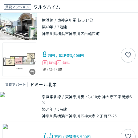
ワルツハイム
賃貸マンション
横浜線 / 東神奈川駅 徒歩17分
築40年
/
2階建
神奈川県横浜市神奈川区白幡西町
8
万円
/
管理費
3,000円
無料
無料
敷
礼
2K
/
42㎡
/
1階
ドミール北栄
賃貸アパート
京浜東北線 / 東神奈川駅 バス10分 神大寺下車 徒歩3
分
築34年
/
3階建
神奈川県横浜市神奈川区神大寺２丁目37-25
7.5
万円
/
管理費
5,500円