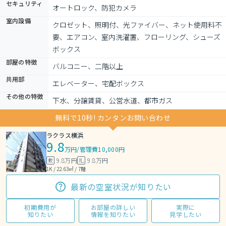
セキュリティ
オートロック、防犯カメラ
室内設備
クロゼット、照明付、光ファイバー、ネット使用料不
要、エアコン、室内洗濯置、フローリング、シューズ
ボックス
部屋の特徴
バルコニー、二階以上
共用部
エレベーター、宅配ボックス
その他の特徴
下水、分譲賃貸、公営水道、都市ガス
無料で10秒! カンタンお問い合わせ
ラクラス横浜
9.8
万円
/
管理費10,000円
9.8万円
9.8万円
敷
礼
1K / 22.63㎡ / 7階
最新の空室状況が知りたい
初期費用が
お部屋の詳しい
実際に
知りたい
情報を知りたい
見学したい