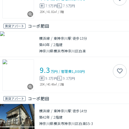
7.5万円
7.5万円
敷
礼
2DK
/
41.82㎡
/
3階
コーポ肥田
賃貸アパート
横浜線 / 東神奈川駅 徒歩13分
築40年
/
2階建
神奈川県横浜市神奈川区白楽
9.3
万円
/
管理費
1,000円
9.3万円
9.3万円
敷
礼
2DK
/
40.48㎡
/
1階
コーポ肥田
賃貸アパート
横浜線 / 東神奈川駅 徒歩14分
築42年
/
2階建
神奈川県横浜市神奈川区白楽85-3