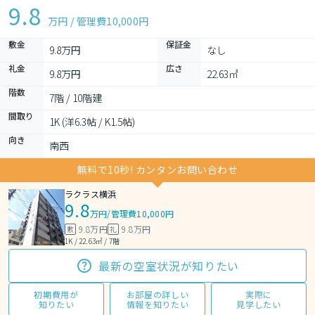
9.8
万円 / 管理費
10,000円
敷金
保証金
9.8万円
なし
礼金
広さ
9.8万円
22.63㎡
階数
7階 / 10階建
間取り
1K (洋6.3帖 / K1.5帖)
向き
南西
無料で10秒! カンタンお問い合わせ
ラクラス横浜
9.8
万円
/
管理費10,000円
9.8万円
9.8万円
敷
礼
1K / 22.63㎡ / 7階
最新の空室状況が知りたい
初期費用が
お部屋の詳しい
実際に
知りたい
情報を知りたい
見学したい