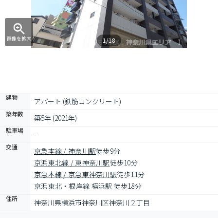
画像を拡大
1/18
建物
アパート (鉄筋コンクリート)
築年数
築5年 (2021年)
駐車場
-
交通
京急本線 / 神奈川駅
徒歩9分
京浜東北線 / 東神奈川駅
徒歩10分
京急本線 / 京急東神奈川駅
徒歩11分
京浜東北・根岸線 横浜駅 徒歩18分
住所
神奈川県横浜市神奈川区神奈川２丁目