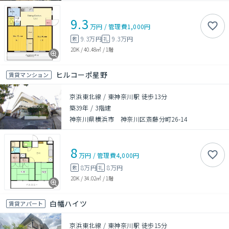
9.3
万円
/
管理費
1,000円
9.3万円
9.3万円
敷
礼
2DK
/
40.48㎡
/
1階
ヒルコーポ星野
賃貸マンション
京浜東北線 / 東神奈川駅 徒歩13分
築39年
/
3階建
神奈川県横浜市 神奈川区斎藤分町26-14
8
万円
/
管理費
4,000円
8万円
8万円
敷
礼
2DK
/
34.02㎡
/
1階
白幡ハイツ
賃貸アパート
京浜東北線 / 東神奈川駅 徒歩15分