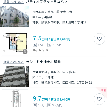
パティオフラットヨコハマ
賃貸マンション
京急本線 / 神奈川駅 徒歩10分
築38年
/
4階建
神奈川県横浜市神奈川区上反町２丁目27
7.5
万円
/
管理費
3,000円
7.5万円
7.5万円
敷
礼
1K
/
31㎡
/
1階
ラシード東神奈川駅前
賃貸マンション
京浜東北線 / 東神奈川駅 徒歩3分
築19年
/
11階建
神奈川県横浜市神奈川区西神奈川1丁目10-12
9.7
万円
/
管理費
8,000円
9.7万円
9.7万円
敷
礼