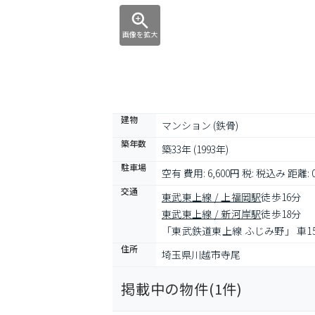
画像を拡大
建物
マンション (鉄骨)
築年数
築33年 (1993年)
駐車場
空有 費用: 6,600円 税: 税込み 距離: 
交通
東武東上線 / 上福岡駅
徒歩16分
東武東上線 / 新河岸駅
徒歩18分
「東武鉄道東上線 ふじみ野」 車1
住所
埼玉県川越市寺尾
掲載中の物件(
1
件)