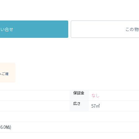
問い合せ
この物
へご確
保証金
なし
広さ
57㎡
和6.0帖)