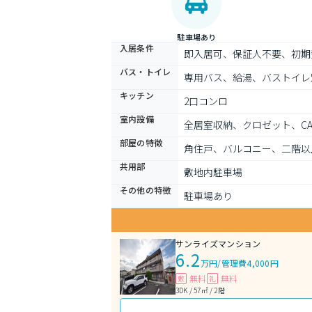
駐車場あり
入居条件
即入居可、保証人不要、初期
バス・トイレ
専用バス、給湯、バストイレ
キッチン
2口コンロ
室内設備
全居室収納、クロゼット、C
部屋の特徴
角住戸、バルコニー、二階以
共用部
敷地内駐車場
その他の特徴
駐車場あり
サンライズマンション
6.2
万円
/
管理費4,000円
無料
無料
敷
礼
3DK / 57㎡ / 2階