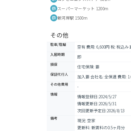
スーパーマーケット 1200m
新河岸駅 1500m
その他
駐車/駐輪
空有 費用: 6,600円 税: 税込み 
入居時期
即
損保
住宅保険: 要
保証代行人
加入要 会社名: 全保連 費用: 
その他費用
-
情報
情報登録日:
2024/5/27
情報更新日:
2026/5/31
次回更新予定日:
2026/8/13
備考
現況: 空家

更新料: 新賃料の0.5ヶ月分
