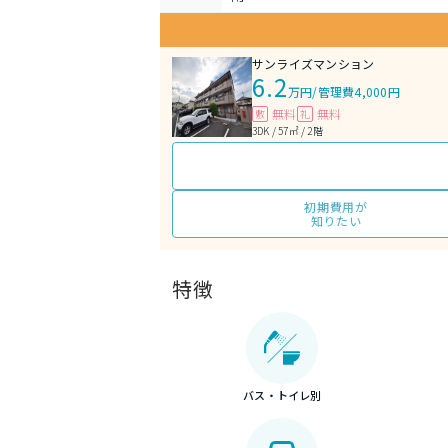
サンライズマンション
6.2
万円
/
管理費4,000円
無料
無料
敷
礼
3DK / 57㎡ / 2階
初期費用が
知りたい
特徴
バス・トイレ別