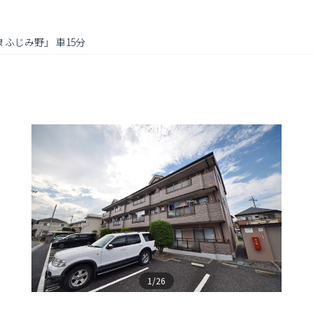
 ふじみ野」 車15分
1/26