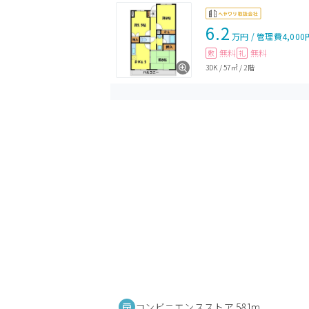
6.2
万円
/
管理費
4,000
無料
無料
敷
礼
3DK
/
57㎡
/
2階
コンビニエンスストア 581m