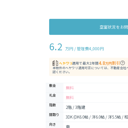
空室状況をお
6.2
万円 / 管理費
4,000円
4.8
割引
適用で最大2年間
万円
本物件のヘヤワリ適用可否については、不動産会社
認ください。
敷金
無料
礼金
無料
階数
2階 / 3階建
間取り
3DK (DK6.0帖 / 洋6.0帖 / 洋5.5帖 / 
向き
南