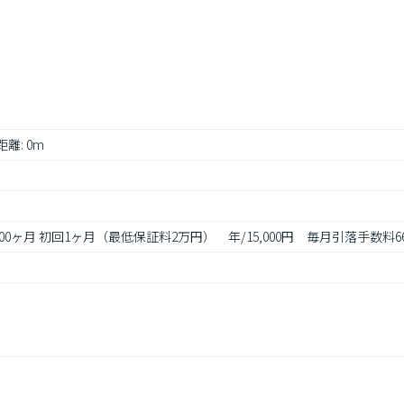
距離: 0m
1.00ヶ月 初回1ヶ月（最低保証料2万円）　年/15,000円　毎月引落手数料6