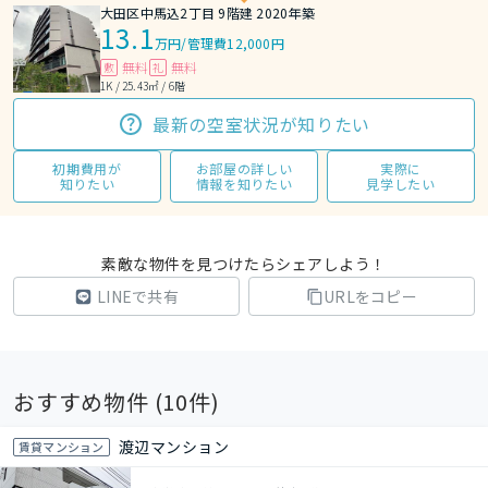
大田区中馬込2丁目 9階建 2020年築
13.1
万円
/
管理費12,000円
無料
無料
敷
礼
1K / 25.43㎡ / 6階
最新の空室状況が知りたい
初期費用が
お部屋の詳しい
実際に
知りたい
情報を知りたい
見学したい
素敵な物件を見つけたらシェアしよう！
LINEで共有
URLをコピー
おすすめ物件 (
10
件)
渡辺マンション
賃貸マンション