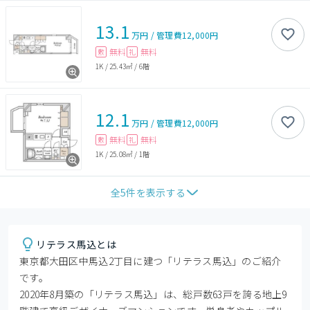
13.1
万円
/
管理費
12,000円
無料
無料
敷
礼
1K
/
25.43㎡
/
6階
12.1
万円
/
管理費
12,000円
無料
無料
敷
礼
1K
/
25.08㎡
/
1階
全
5
件を表示する
リテラス馬込とは
東京都大田区中馬込2丁目に建つ「リテラス馬込」のご紹介
です。

2020年8月築の「リテラス馬込」は、総戸数63戸を誇る地上9