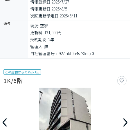
情報登録日:
2026/7/27
情報更新日:
2026/8/5
次回更新予定日:
2026/8/11
備考
現況: 空家

更新料: 131,000円

契約期間: 2年

管理人: 無

自社管理番号: d927inbf0o4s73fecjr0
この建物からのPick Up
1K/6階