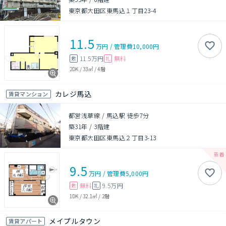
東京都大田区東馬込１丁目23-4
11.5
万円
/
管理費
10,000円
11.5万円
無料
敷
礼
2DK
/
33㎡
/
4階
カレジ馬込
賃貸マンション
都営浅草線 / 馬込駅 徒歩7分
築31年
/
3階建
東京都大田区東馬込２丁目3-13
9.5
万円
/
管理費
5,000円
無料
9.5万円
敷
礼
1DK
/
32.1㎡
/
2階
メイプルタウン
賃貸アパート