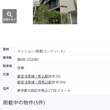
画像を拡大
1/3
建物
マンション (鉄筋コンクリート)
築年数
築6年 (2020年)
駐車場
空無
交通
都営浅草線 / 馬込駅
徒歩2分
都営浅草線 / 西馬込駅
徒歩14分
住所
東京都大田区中馬込2丁目２３ー４
掲載中の物件(
5
件)