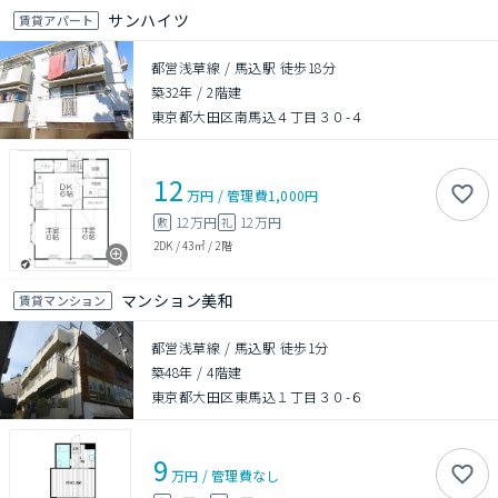
サンハイツ
賃貸アパート
都営浅草線 / 馬込駅 徒歩18分
築32年
/
2階建
東京都大田区南馬込４丁目３０-４
12
万円
/
管理費
1,000円
12万円
12万円
敷
礼
2DK
/
43㎡
/
2階
マンション美和
賃貸マンション
都営浅草線 / 馬込駅 徒歩1分
築48年
/
4階建
東京都大田区東馬込１丁目３０-６
9
万円
/
管理費
なし