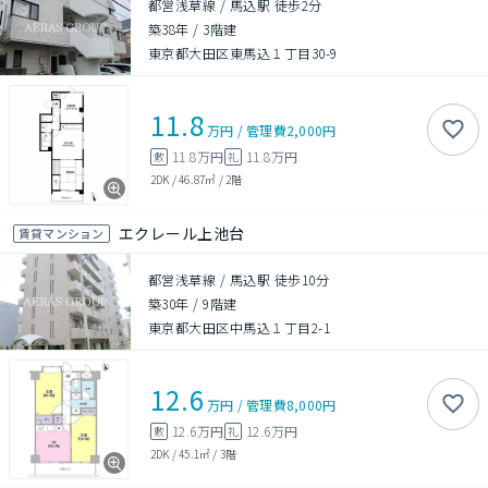
都営浅草線 / 馬込駅 徒歩2分
築38年
/
3階建
東京都大田区東馬込１丁目30-9
11.8
万円
/
管理費
2,000円
11.8万円
11.8万円
敷
礼
2DK
/
46.87㎡
/
2階
エクレール上池台
賃貸マンション
都営浅草線 / 馬込駅 徒歩10分
築30年
/
9階建
東京都大田区中馬込１丁目2-1
12.6
万円
/
管理費
8,000円
12.6万円
12.6万円
敷
礼
2DK
/
45.1㎡
/
3階