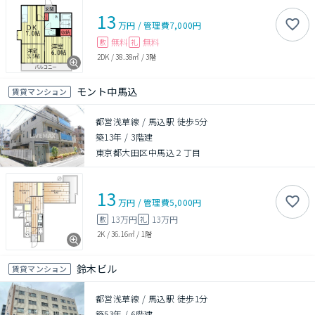
13
万円
/
管理費
7,000円
無料
無料
敷
礼
2DK
/
38.38㎡
/
3階
モント中馬込
賃貸マンション
都営浅草線 / 馬込駅 徒歩5分
築13年
/
3階建
東京都大田区中馬込２丁目
13
万円
/
管理費
5,000円
13万円
13万円
敷
礼
2K
/
36.16㎡
/
1階
鈴木ビル
賃貸マンション
都営浅草線 / 馬込駅 徒歩1分
築53年
/
6階建