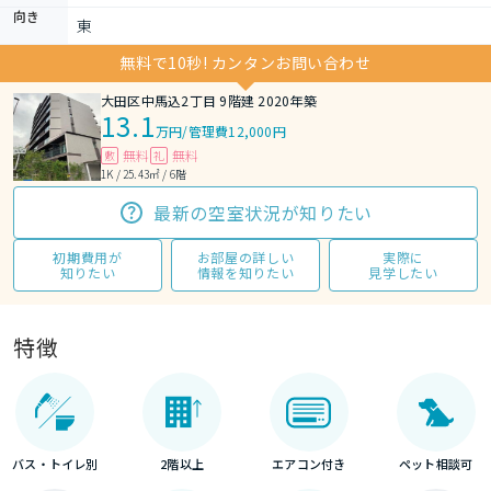
向き
東
無料で10秒! カンタンお問い合わせ
大田区中馬込2丁目 9階建 2020年築
13.1
万円
/
管理費12,000円
無料
無料
敷
礼
1K / 25.43㎡ / 6階
最新の空室状況が知りたい
初期費用が
お部屋の詳しい
実際に
知りたい
情報を知りたい
見学したい
特徴
バス・トイレ別
2階以上
エアコン付き
ペット相談可