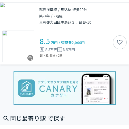
都営浅草線 / 馬込駅 徒歩10分
築24年
/
2階建
東京都大田区中馬込３丁目19-10
8.5
万円
/
管理費
2,000円
8.5万円
8.5万円
敷
礼
1K
/
31.46㎡
/
2階
同じ最寄り駅 で探す