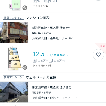
9万円
9万円
敷
礼
2K
/
40㎡
/
2階
マンション美和
賃貸マンション
都営浅草線 / 馬込駅 徒歩3分
築43年
/
4階建
東京都大田区東馬込１丁目30-6
12.5
万円
/
管理費
なし
12.5万円
12.5万円
敷
礼
2K
/
38.71㎡
/
3階
ヴェルドール芳花園
賃貸マンション
都営浅草線 / 馬込駅 徒歩19分
築38年
/
6階建
東京都大田区仲池上１丁目２-１７