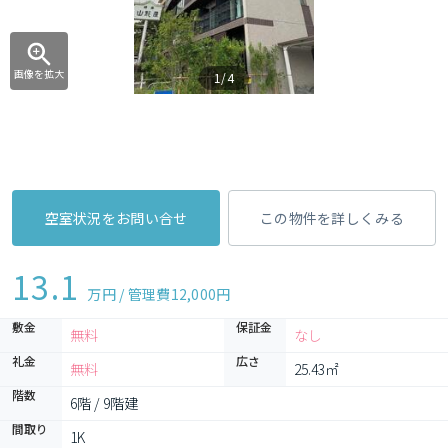
画像を拡大
1/4
空室状況をお問い合せ
この物件を詳しくみる
13.1
万円 / 管理費
12,000円
敷金
保証金
無料
なし
礼金
広さ
無料
25.43㎡
階数
6階 / 9階建
間取り
1K 