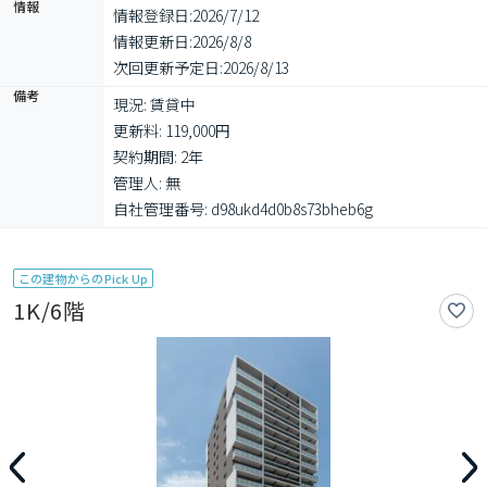
情報
情報登録日:
2026/7/12
情報更新日:
2026/8/8
次回更新予定日:
2026/8/13
備考
現況: 賃貸中

更新料: 119,000円

契約期間: 2年

管理人: 無

自社管理番号: d98ukd4d0b8s73bheb6g
この建物からのPick Up
1K/6階