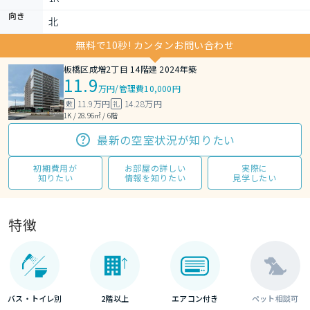
向き
北
無料で10秒! カンタンお問い合わせ
板橋区成増2丁目 14階建 2024年築
11.9
万円
/
管理費10,000円
11.9万円
14.28万円
敷
礼
1K / 28.96㎡ / 6階
最新の空室状況が知りたい
初期費用が
お部屋の詳しい
実際に
知りたい
情報を知りたい
見学したい
特徴
バス・トイレ別
2階以上
エアコン付き
ペット相談可