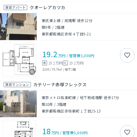
クオーレアカツカ
賃貸アパート
東武東上線 / 成増駅 徒歩12分
築9年
/
2階建
東京都板橋区赤塚４丁目9-21
19.2
万円
/
管理費
3,000円
19.2万円
19.2万円
敷
礼
2LDK
/
79.74㎡
/
地下1階
カテリーナ赤塚フレックス
賃貸マンション
東京メトロ有楽町線 / 地下鉄成増駅 徒歩17分
築18年
/
3階建
東京都板橋区赤塚新町１丁目25-13
18
万円
/
管理費
5,000円