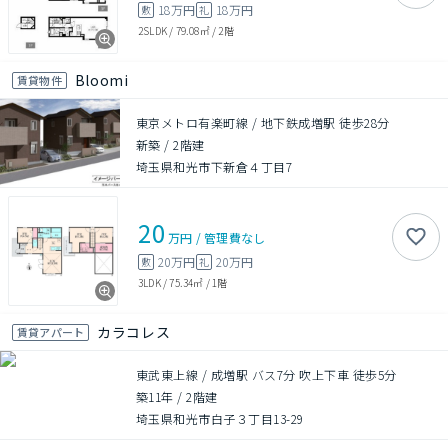
18万円
18万円
敷
礼
2SLDK
/
79.08㎡
/
2階
Bloomi
賃貸物件
東京メトロ有楽町線 / 地下鉄成増駅 徒歩28分
新築
/
2階建
埼玉県和光市下新倉４丁目7
20
万円
/
管理費
なし
20万円
20万円
敷
礼
3LDK
/
75.34㎡
/
1階
カラコレス
賃貸アパート
東武東上線 / 成増駅 バス7分 吹上下車 徒歩5分
築11年
/
2階建
埼玉県和光市白子３丁目13-29