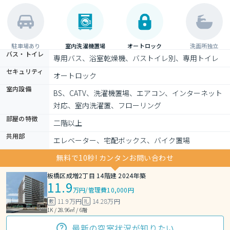
駐車場あり
室内洗濯機置場
オートロック
洗面所独立
バス・トイレ
専用バス、浴室乾燥機、バストイレ別、専用トイレ
セキュリティ
オートロック
室内設備
BS、CATV、洗濯機置場、エアコン、インターネット
対応、室内洗濯置、フローリング
部屋の特徴
二階以上
共用部
エレベーター、宅配ボックス、バイク置場
無料で10秒! カンタンお問い合わせ
板橋区成増2丁目 14階建 2024年築
11.9
万円
/
管理費10,000円
11.9万円
14.28万円
敷
礼
1K / 28.96㎡ / 6階
最新の空室状況が知りたい