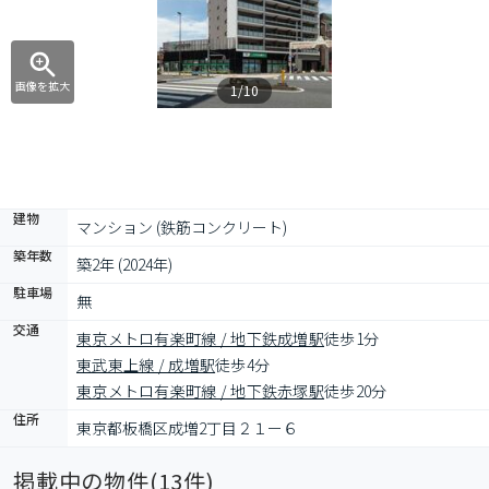
画像を拡大
1/10
建物
マンション (鉄筋コンクリート)
築年数
築2年 (2024年)
駐車場
無
交通
東京メトロ有楽町線 / 地下鉄成増駅
徒歩1分
東武東上線 / 成増駅
徒歩4分
東京メトロ有楽町線 / 地下鉄赤塚駅
徒歩20分
住所
東京都板橋区成増2丁目２１ー６
掲載中の物件(
13
件)