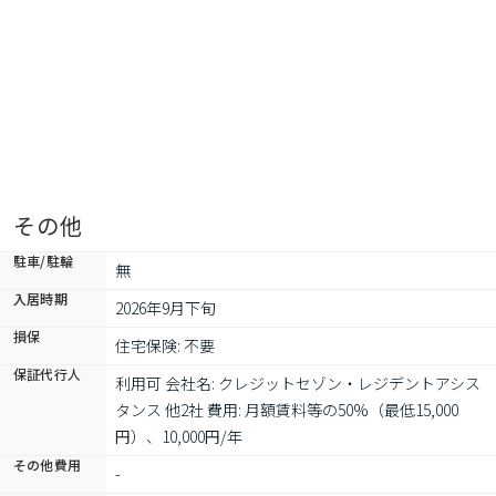
その他
駐車/駐輪
無
入居時期
2026年9月下旬
損保
住宅保険: 不要
保証代行人
利用可 会社名: クレジットセゾン・レジデントアシス
タンス 他2社 費用: 月額賃料等の50%（最低15,000
円）、10,000円/年
その他費用
-