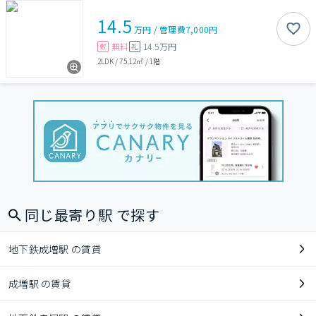
14.5
万円
/
管理費
7,000円
無料
14.5万円
敷
礼
2LDK
/
75.12㎡
/
1階
同じ最寄り駅 で探す
地下鉄成増駅 の賃貸
成増駅 の賃貸