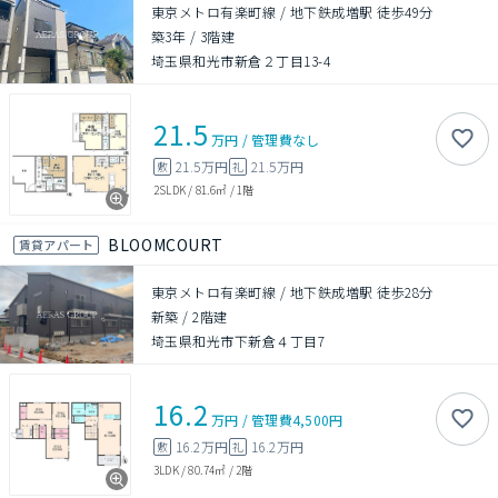
東京メトロ有楽町線 / 地下鉄成増駅 徒歩49分
築3年
/
3階建
埼玉県和光市新倉２丁目13-4
21.5
万円
/
管理費
なし
21.5万円
21.5万円
敷
礼
2SLDK
/
81.6㎡
/
1階
BLOOMCOURT
賃貸アパート
東京メトロ有楽町線 / 地下鉄成増駅 徒歩28分
新築
/
2階建
埼玉県和光市下新倉４丁目7
16.2
万円
/
管理費
4,500円
16.2万円
16.2万円
敷
礼
3LDK
/
80.74㎡
/
2階