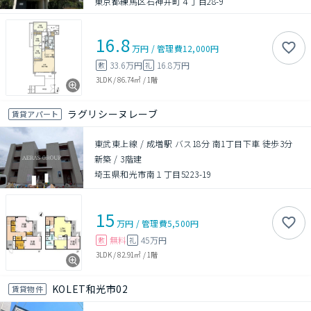
東京都練馬区石神井町４丁目28-9
16.8
万円
/
管理費
12,000円
33.6万円
16.8万円
敷
礼
3LDK
/
86.74㎡
/
1階
ラグリシーヌレーブ
賃貸アパート
東武東上線 / 成増駅 バス18分 南1丁目下車 徒歩3分
新築
/
3階建
埼玉県和光市南１丁目5223-19
15
万円
/
管理費
5,500円
無料
45万円
敷
礼
3LDK
/
82.91㎡
/
1階
KOLET和光市02
賃貸物件