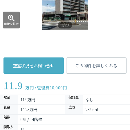
画像を拡大
1/23
空室状況をお問い合せ
この物件を詳しくみる
11.9
万円 / 管理費
10,000円
敷金
保証金
11.9万円
なし
礼金
広さ
14.28万円
28.96㎡
階数
6階 / 14階建
間取り
1K 