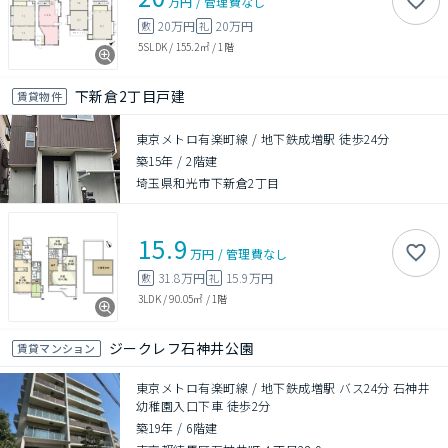
万円
/
管理費
なし
20万円
20万円
敷
礼
5SLDK
/
155.2㎡
/
1階
下新倉2丁目戸建
賃貸物件
東京メトロ有楽町線 / 地下鉄成増駅 徒歩24分
築15年
/
2階建
埼玉県和光市下新倉2丁目
15.9
万円
/
管理費
なし
31.8万円
15.9万円
敷
礼
3LDK
/
90.05㎡
/
1階
ジークレフ石神井公園
賃貸マンション
東京メトロ有楽町線 / 地下鉄成増駅 バス24分 石神井
幼稚園入口下車 徒歩2分
築19年
/
6階建