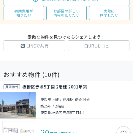
初期費用が
お部屋の詳しい
実際に
知りたい
情報を知りたい
見学したい
素敵な物件を見つけたらシェアしよう！
LINEで共有
URLをコピー
おすすめ物件 (
10
件)
板橋区赤塚5丁目 2階建 2001年築
賃貸物件
東武東上線 / 成増駅 徒歩14分
築25年
/
2階建
東京都板橋区赤塚5丁目4-4
20