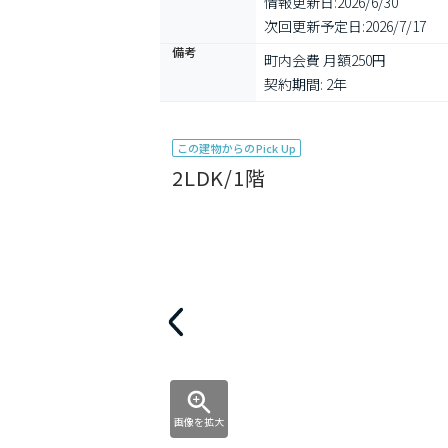
情報更新日:
2026/6/30
次回更新予定日:
2026/7/17
備考
町内会費 月額250円

契約期間: 2年
この建物からのPick Up
2LDK/1階
画像を拡大