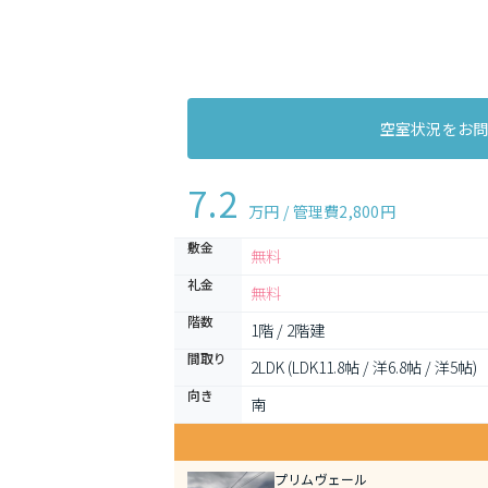
空室状況をお
7.2
万円 / 管理費
2,800円
敷金
無料
礼金
無料
階数
1階 / 2階建
間取り
2LDK (LDK11.8帖 / 洋6.8帖 / 洋5帖)
向き
南
プリムヴェール