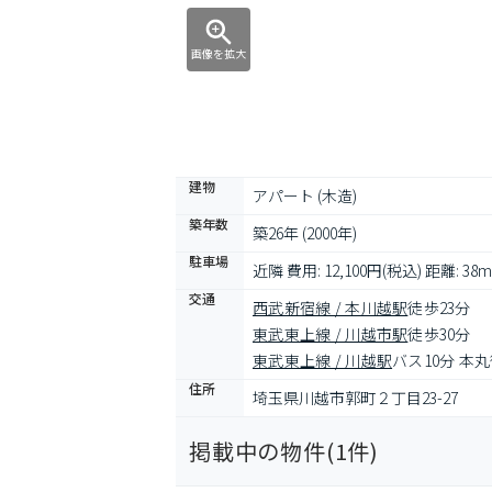
画像を拡大
建物
アパート (木造)
築年数
築26年 (2000年)
駐車場
近隣 費用: 12,100円(税込) 距離: 38m
交通
西武新宿線 / 本川越駅
徒歩23分
東武東上線 / 川越市駅
徒歩30分
東武東上線 / 川越駅
バス10分 本
住所
埼玉県川越市郭町２丁目23-27
掲載中の物件(
1
件)