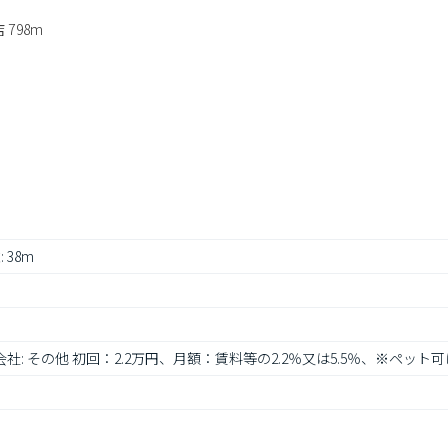
798m
: 38m
社: その他 初回：2.2万円、月額：賃料等の2.2％又は5.5％、※ペット可は2