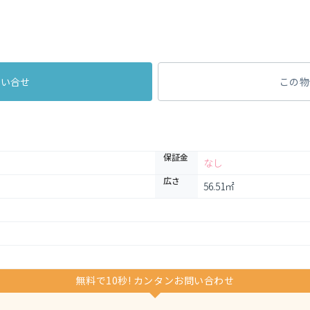
問い合せ
この物
保証金
なし
広さ
56.51㎡
無料で10秒! カンタンお問い合わせ