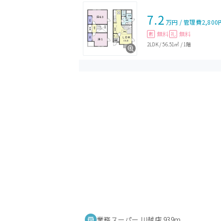
7.2
万円
/
管理費
2,800
無料
無料
敷
礼
2LDK
/
56.51㎡
/
1階
業務スーパー 川越店 939m