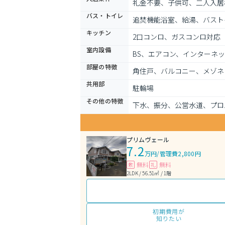
礼金不要、子供可、二人入居
バス・トイレ
追焚機能浴室、給湯、バスト
キッチン
2口コンロ、ガスコンロ対応
室内設備
BS、エアコン、インターネ
部屋の特徴
角住戸、バルコニー、メゾネ
共用部
駐輪場
その他の特徴
下水、振分、公営水道、プロ
プリムヴェール
7.2
万円
/
管理費2,800円
無料
無料
敷
礼
2LDK / 56.51㎡ / 1階
初期費用が
知りたい