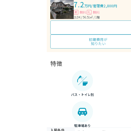
7.2
万円
/
管理費2,800円
無料
無料
敷
礼
2LDK / 56.51㎡ / 1階
初期費用が
知りたい
特徴
バス・トイレ別
駐車場あり
入居条件