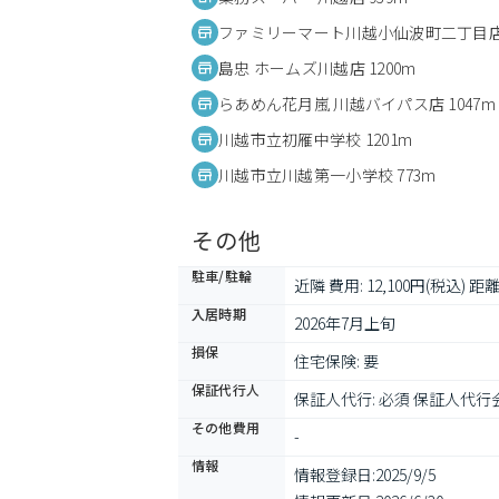
ファミリーマート川越小仙波町二丁目店 
島忠 ホームズ川越店 1200m
らあめん花月嵐 川越バイパス店 1047m
川越市立初雁中学校 1201m
川越市立川越第一小学校 773m
その他
駐車/駐輪
近隣 費用: 12,100円(税込) 距離
入居時期
2026年7月上旬
損保
住宅保険: 要
保証代行人
保証人代行: 必須 保証人代行会
その他費用
-
情報
情報登録日:
2025/9/5