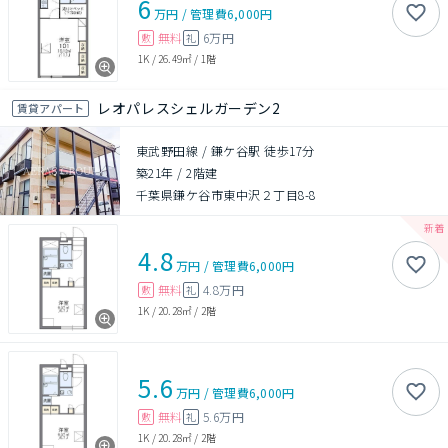
6
万円
/
管理費
6,000円
無料
6万円
敷
礼
1K
/
26.49㎡
/
1階
レオパレスシェルガーデン2
賃貸アパート
東武野田線 / 鎌ケ谷駅 徒歩17分
築21年
/
2階建
千葉県鎌ケ谷市東中沢２丁目8-8
4.8
万円
/
管理費
6,000円
無料
4.8万円
敷
礼
1K
/
20.28㎡
/
2階
5.6
万円
/
管理費
6,000円
無料
5.6万円
敷
礼
1K
/
20.28㎡
/
2階