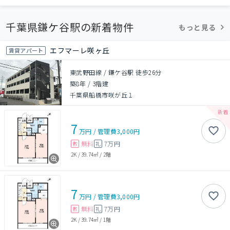
千葉県鎌ケ谷駅の新着物件
もっと見る
エフマーレ咲ヶ丘
賃貸アパート
東武野田線 / 鎌ケ谷駅 徒歩26分
築8年
/
3階建
千葉県船橋市咲が丘１
7
万円
/
管理費
3,000円
無料
7万円
敷
礼
2K
/
39.74㎡
/
2階
7
万円
/
管理費
3,000円
無料
7万円
敷
礼
2K
/
39.74㎡
/
1階