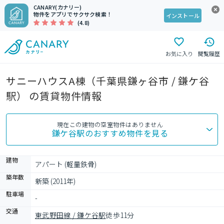
CANARY(カナリー)
物件をアプリでサクサク検索！
インストール
(4.8)
お気に入り
閲覧履歴
サニーハウスA棟（千葉県鎌ヶ谷市 / 鎌ケ谷
駅） の賃貸物件情報
現在この建物の空室物件はありません
鎌ケ谷駅
のおすすめ物件を見る
建物
アパート (軽量鉄骨)
築年数
新築 (2011年)
駐車場
-
交通
東武野田線 / 鎌ケ谷駅
徒歩11分