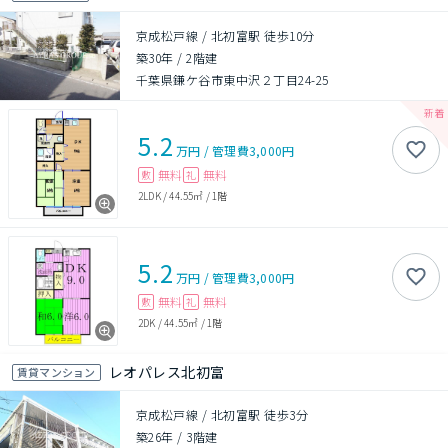
京成松戸線 / 北初富駅 徒歩10分
築30年
/
2階建
千葉県鎌ケ谷市東中沢２丁目24-25
5.2
万円
/
管理費
3,000円
無料
無料
敷
礼
2LDK
/
44.55㎡
/
1階
5.2
万円
/
管理費
3,000円
無料
無料
敷
礼
2DK
/
44.55㎡
/
1階
レオパレス北初富
賃貸マンション
京成松戸線 / 北初富駅 徒歩3分
築26年
/
3階建