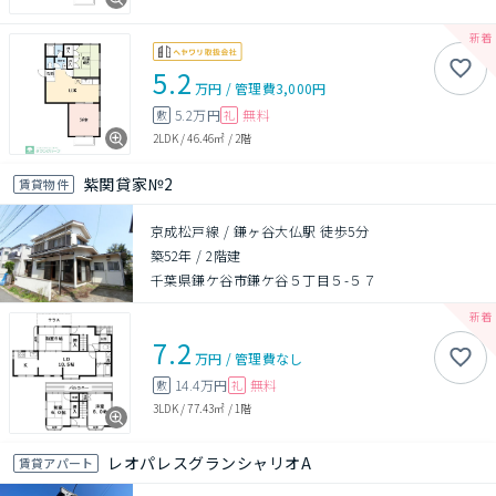
5.2
万円
/
管理費
3,000円
5.2万円
無料
敷
礼
2LDK
/
46.46㎡
/
2階
紫関貸家№2
賃貸物件
京成松戸線 / 鎌ヶ谷大仏駅 徒歩5分
築52年
/
2階建
千葉県鎌ケ谷市鎌ケ谷５丁目５-５７
7.2
万円
/
管理費
なし
14.4万円
無料
敷
礼
3LDK
/
77.43㎡
/
1階
レオパレスグランシャリオA
賃貸アパート