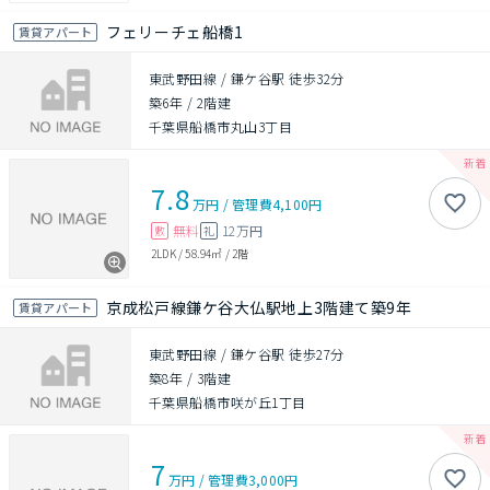
フェリーチェ船橋1
賃貸アパート
東武野田線 / 鎌ケ谷駅 徒歩32分
築6年
/
2階建
千葉県船橋市丸山3丁目
7.8
万円
/
管理費
4,100円
無料
12万円
敷
礼
2LDK
/
58.94㎡
/
2階
京成松戸線鎌ケ谷大仏駅地上3階建て築9年
賃貸アパート
東武野田線 / 鎌ケ谷駅 徒歩27分
築8年
/
3階建
千葉県船橋市咲が丘1丁目
7
万円
/
管理費
3,000円