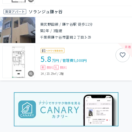
ソランジュ鎌ヶ谷
賃貸アパート
東武野田線 / 鎌ケ谷駅 徒歩11分
築2年
/
3階建
千葉県鎌ケ谷市富岡２丁目3-39
5.8
万円
/
管理費
5,000円
無料
無料
敷
礼
1K
/
20.29㎡
/
2階