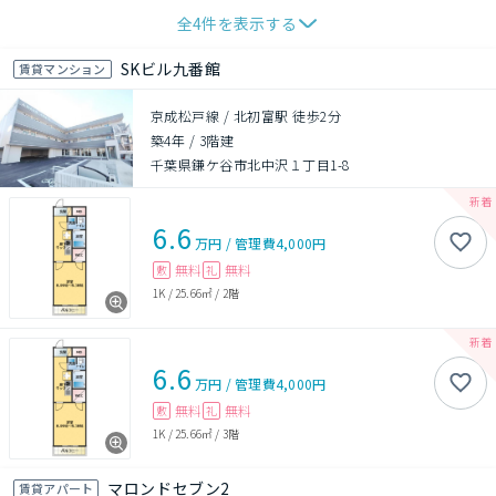
全
4
件を表示する
SKビル九番館
賃貸マンション
京成松戸線 / 北初富駅 徒歩2分
築4年
/
3階建
千葉県鎌ケ谷市北中沢１丁目1-8
6.6
万円
/
管理費
4,000円
無料
無料
敷
礼
1K
/
25.66㎡
/
2階
6.6
万円
/
管理費
4,000円
無料
無料
敷
礼
1K
/
25.66㎡
/
3階
マロンドセブン2
賃貸アパート