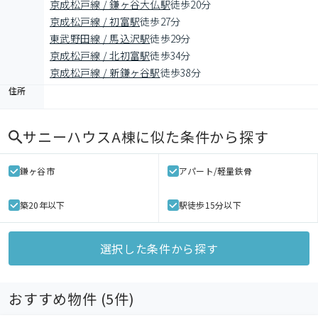
京成松戸線 / 鎌ヶ谷大仏駅
徒歩20分
京成松戸線 / 初富駅
徒歩27分
東武野田線 / 馬込沢駅
徒歩29分
京成松戸線 / 北初富駅
徒歩34分
京成松戸線 / 新鎌ヶ谷駅
徒歩38分
住所
サニーハウスA棟
に似た条件から探す
鎌ヶ谷市
アパート/軽量鉄骨
築20年以下
駅徒歩15分以下
選択した条件から探す
おすすめ物件 (
5
件)