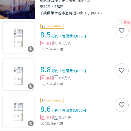
築20年
/
2階建
千葉県鎌ケ谷市道野辺中央１丁目4-45
8.5
万円
/
管理費
8,000円
無料
8.5万円
敷
礼
1K
/
26.49㎡
/
2階
8.8
万円
/
管理費
8,000円
無料
8.8万円
敷
礼
1K
/
26.49㎡
/
2階
8.6
万円
/
管理費
8,000円
無料
8.6万円
敷
礼
1K
/
26.49㎡
/
2階