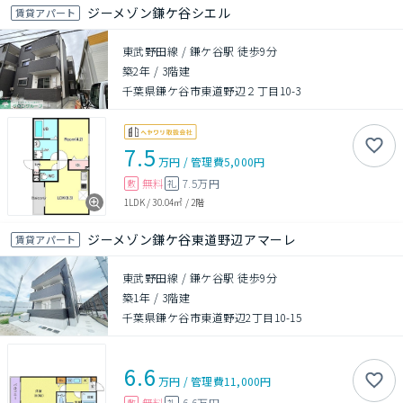
ジーメゾン鎌ケ谷シエル
賃貸アパート
東武野田線 / 鎌ケ谷駅 徒歩9分
築2年
/
3階建
千葉県鎌ケ谷市東道野辺２丁目10-3
7.5
万円
/
管理費
5,000円
無料
7.5万円
敷
礼
1LDK
/
30.04㎡
/
2階
ジーメゾン鎌ケ谷東道野辺アマーレ
賃貸アパート
東武野田線 / 鎌ケ谷駅 徒歩9分
築1年
/
3階建
千葉県鎌ケ谷市東道野辺2丁目10-15
6.6
万円
/
管理費
11,000円
無料
6.6万円
敷
礼