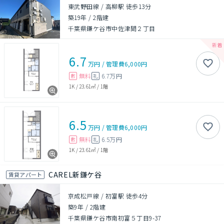
東武野田線 / 高柳駅 徒歩13分
築19年
/
2階建
千葉県鎌ケ谷市中佐津間２丁目
6.7
万円
/
管理費
6,000円
無料
6.7万円
敷
礼
1K
/
23.61㎡
/
1階
6.5
万円
/
管理費
6,000円
無料
6.5万円
敷
礼
1K
/
23.61㎡
/
1階
CAREL新鎌ケ谷
賃貸アパート
京成松戸線 / 初富駅 徒歩4分
築9年
/
2階建
千葉県鎌ケ谷市南初富５丁目9-37