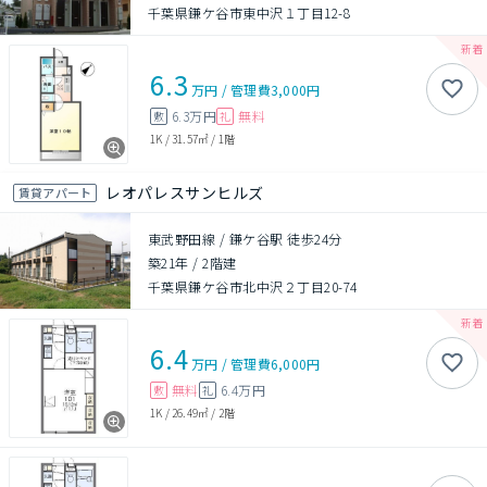
千葉県鎌ケ谷市東中沢１丁目12-8
6.3
万円
/
管理費
3,000円
6.3万円
無料
敷
礼
1K
/
31.57㎡
/
1階
レオパレスサンヒルズ
賃貸アパート
東武野田線 / 鎌ケ谷駅 徒歩24分
築21年
/
2階建
千葉県鎌ケ谷市北中沢２丁目20-74
6.4
万円
/
管理費
6,000円
無料
6.4万円
敷
礼
1K
/
26.49㎡
/
2階