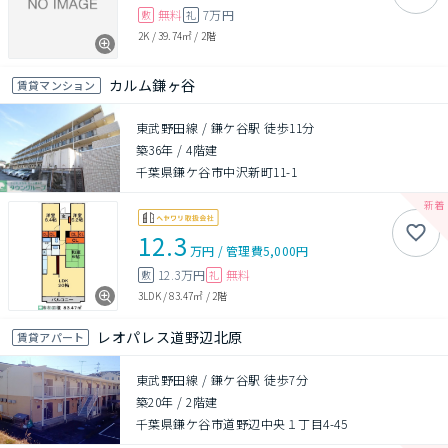
無料
7万円
敷
礼
2K
/
39.74㎡
/
2階
カルム鎌ヶ谷
賃貸マンション
東武野田線 / 鎌ケ谷駅 徒歩11分
築36年
/
4階建
千葉県鎌ケ谷市中沢新町11-1
12.3
万円
/
管理費
5,000円
12.3万円
無料
敷
礼
3LDK
/
83.47㎡
/
2階
レオパレス道野辺北原
賃貸アパート
東武野田線 / 鎌ケ谷駅 徒歩7分
築20年
/
2階建
千葉県鎌ケ谷市道野辺中央１丁目4-45