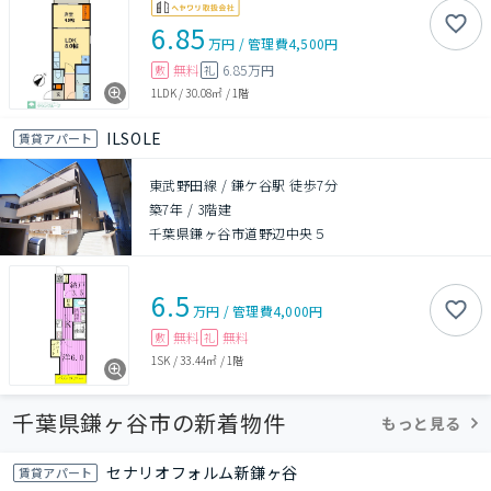
6.85
万円
/
管理費
4,500円
無料
6.85万円
敷
礼
1LDK
/
30.08㎡
/
1階
ILSOLE
賃貸アパート
東武野田線 / 鎌ケ谷駅 徒歩7分
築7年
/
3階建
千葉県鎌ヶ谷市道野辺中央５
6.5
万円
/
管理費
4,000円
無料
無料
敷
礼
1SK
/
33.44㎡
/
1階
千葉県鎌ヶ谷市の新着物件
もっと見る
セナリオフォルム新鎌ヶ谷
賃貸アパート