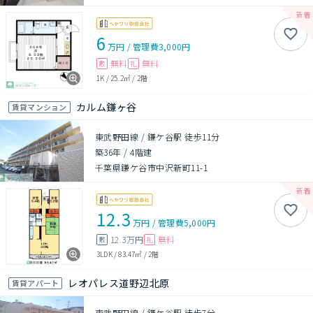
6
万円
/
管理費
3,000円
無料
無料
敷
礼
1K
/
25.2㎡
/
2階
カルム鎌ヶ谷
賃貸マンション
東武野田線 / 鎌ケ谷駅 徒歩11分
築36年
/
4階建
千葉県鎌ケ谷市中沢新町11-1
12.3
万円
/
管理費
5,000円
12.3万円
無料
敷
礼
3LDK
/
83.47㎡
/
2階
レオパレス道野辺北原
賃貸アパート
東武野田線 / 鎌ケ谷駅 徒歩7分