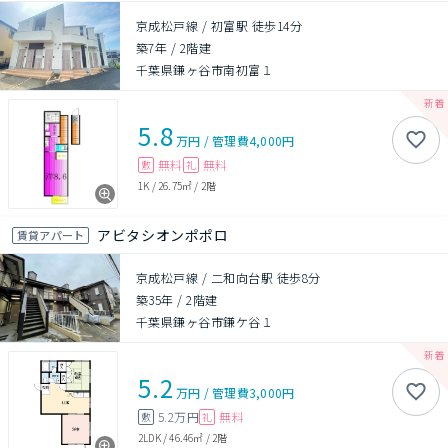
京成松戸線 / 初富駅 徒歩14分
築7年
/
2階建
千葉県鎌ヶ谷市南初富１
5.8
万円
/
管理費
4,000円
無料
無料
敷
礼
1K
/
26.75㎡
/
2階
アビタシオンポポロ
賃貸アパート
京成松戸線 / 二和向台駅 徒歩8分
築35年
/
2階建
千葉県鎌ヶ谷市鎌ケ谷１
5.2
万円
/
管理費
3,000円
5.2万円
無料
敷
礼
2LDK
/
46.46㎡
/
2階