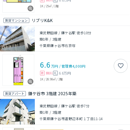
1K
/
25㎡
/
1階
リブリK&K
賃貸マンション
東武野田線 / 鎌ケ谷駅 徒歩10分
築8年
/
3階建
千葉県鎌ヶ谷市右京塚
6.6
万円
/
管理費
4,000円
無料
6.6万円
敷
礼
1K
/
28.98㎡
/
2階
鎌ケ谷市 3階建 2025年築
賃貸アパート
東武野田線 / 鎌ケ谷駅 徒歩7分
築1年
/
3階建
千葉県鎌ケ谷市道野辺本町１丁目11-14