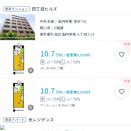
四丁目ヒルズ
賃貸マンション
中央本線 / 高円寺駅 徒歩7分
築21年
/
8階建
東京都杉並区高円寺南４丁目3-10
10.7
万円
/
管理費
8,000円
10.7万円
10.7万円
敷
礼
1K
/
30.45㎡
/
5階
10.7
万円
/
管理費
8,000円
10.7万円
10.7万円
敷
礼
ワンルーム
/
30.45㎡
/
5階
光レジデンス
賃貸アパート