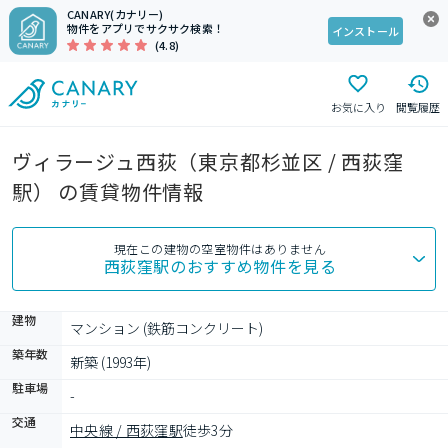
CANARY(カナリー)
物件をアプリでサクサク検索！
インストール
(4.8)
お気に入り
閲覧履歴
ヴィラージュ西荻（東京都杉並区 / 西荻窪
駅） の賃貸物件情報
現在この建物の空室物件はありません
西荻窪駅
のおすすめ物件を見る
建物
マンション (鉄筋コンクリート)
築年数
新築 (1993年)
駐車場
-
交通
中央線 / 西荻窪駅
徒歩3分