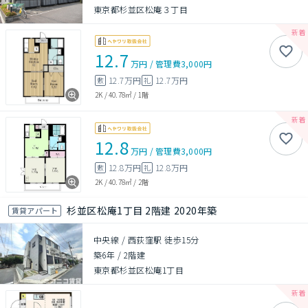
東京都杉並区松庵３丁目
12.7
万円
/
管理費
3,000円
12.7万円
12.7万円
敷
礼
2K
/
40.78㎡
/
1階
12.8
万円
/
管理費
3,000円
12.8万円
12.8万円
敷
礼
2K
/
40.78㎡
/
2階
杉並区松庵1丁目 2階建 2020年築
賃貸アパート
中央線 / 西荻窪駅 徒歩15分
築6年
/
2階建
東京都杉並区松庵1丁目