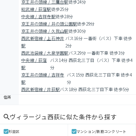
京王井の頭線 / 三鷹台駅
徒歩24分
総武線 / 荻窪駅
徒歩25分
中央線 / 吉祥寺駅
徒歩28分
京王井の頭線 / 井の頭公園駅
徒歩29分
京王井の頭線 / 久我山駅
徒歩30分
西武新宿線 / 上石神井
バス16分 一番街（バス）下車 徒歩
駅
2分
西武池袋線 / 大泉学園駅
バス29分 一番街下車 徒歩3分
中央線 / 荻窪
バス14分 西荻北三丁目（バス）下車 徒歩4
駅
分
京王井の頭線 / 吉祥寺
バス15分 西荻北三丁目下車 徒歩4
駅
分
西武新宿線 / 井荻駅
バス18分 西荻北三丁目下車 徒歩5分
住所
ヴィラージュ西荻
に似た条件から探す
杉並区
マンション/鉄筋コンクリート