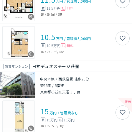
万円
/
管理費
5,000円
11.5万円
無料
敷
礼
1K
/
29.7㎡
/
3階
10.5
万円
/
管理費
5,000円
10.5万円
無料
敷
礼
1K
/
29.07㎡
/
4階
日神デュオステージ荻窪
賃貸マンション
中央本線 / 西荻窪駅 徒歩26分
築23年
/
5階建
東京都杉並区天沼３丁目
15
万円
/
管理費
なし
15万円
15万円
敷
礼
1K
/
36.35㎡
/
3階