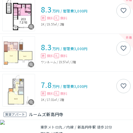
8.3
万円
/
管理費
3,000円
無料
無料
敷
礼
1K
/
19.57㎡
/
2階
8.3
万円
/
管理費
3,000円
無料
無料
敷
礼
ワンルーム
/
19.57㎡
/
2階
7.8
万円
/
管理費
3,000円
無料
無料
敷
礼
1K
/
17.01㎡
/
1階
ルームズ新高円寺
賃貸アパート
東京メトロ丸ノ内線 / 新高円寺駅 徒歩10分