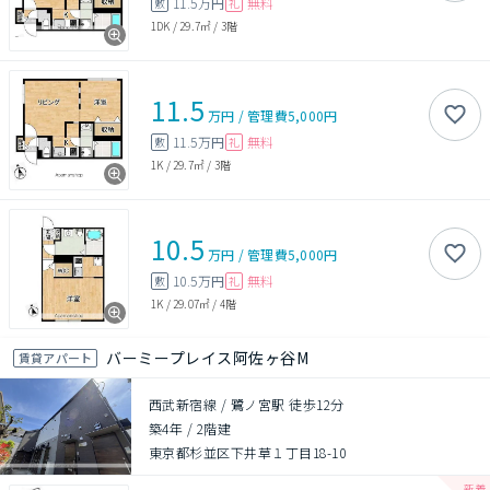
11.5万円
無料
敷
礼
1DK
/
29.7㎡
/
3階
11.5
万円
/
管理費
5,000円
11.5万円
無料
敷
礼
1K
/
29.7㎡
/
3階
10.5
万円
/
管理費
5,000円
10.5万円
無料
敷
礼
1K
/
29.07㎡
/
4階
バーミープレイス阿佐ヶ谷M
賃貸アパート
西武新宿線 / 鷺ノ宮駅 徒歩12分
築4年
/
2階建
東京都杉並区下井草１丁目18-10