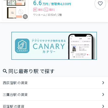
6.6
万円
/
管理費
4,000円
無料
無料
敷
礼
ワンルーム
/
10.92㎡
/
2階
同じ最寄り駅 で探す
西荻窪駅 の賃貸
三鷹台駅 の賃貸
荻窪駅 の賃貸