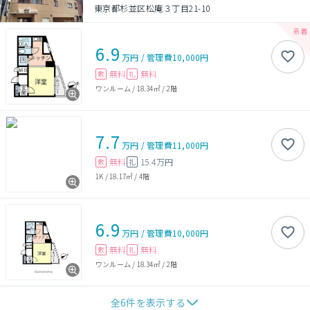
東京都杉並区松庵３丁目21-10
6.9
万円
/
管理費
10,000円
無料
無料
敷
礼
ワンルーム
/
18.34㎡
/
2階
7.7
万円
/
管理費
11,000円
無料
15.4万円
敷
礼
1K
/
18.17㎡
/
4階
6.9
万円
/
管理費
10,000円
無料
無料
敷
礼
ワンルーム
/
18.34㎡
/
2階
全
6
件を表示する