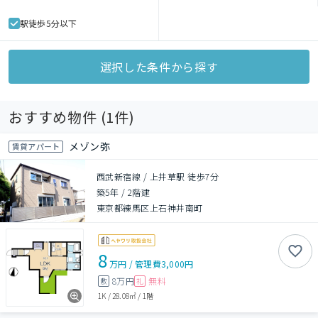
駅徒歩5分以下
選択した条件から探す
おすすめ物件 (
1
件)
メゾン弥
賃貸アパート
西武新宿線 / 上井草駅 徒歩7分
築5年
/
2階建
東京都練馬区上石神井南町
8
万円
/
管理費
3,000円
8万円
無料
敷
礼
1K
/
28.08㎡
/
1階