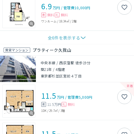
6.9
万円
/
管理費
10,000円
無料
無料
敷
礼
ワンルーム
/
18.34㎡
/
2階
全
6
件を表示する
プラティーク久我山
賃貸マンション
中央本線 / 西荻窪駅 徒歩19分
築21年
/
4階建
東京都杉並区宮前４丁目
11.5
万円
/
管理費
5,000円
11.5万円
無料
敷
礼
1DK
/
29.7㎡
/
3階
11.5