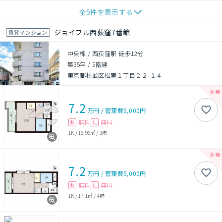
全
5
件を表示する
ジョイフル西荻窪7番館
賃貸マンション
中央線 / 西荻窪駅 徒歩12分
築35年
/
5階建
東京都杉並区松庵１丁目２２-１４
7.2
万円
/
管理費
5,000円
無料
無料
敷
礼
1K
/
16.95㎡
/
3階
7.2
万円
/
管理費
5,000円
無料
無料
敷
礼
1K
/
17.1㎡
/
4階