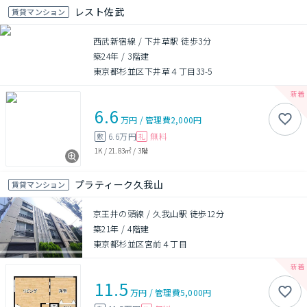
レスト佐武
賃貸マンション
西武新宿線 / 下井草駅 徒歩3分
築24年
/
3階建
東京都杉並区下井草４丁目33-5
6.6
万円
/
管理費
2,000円
6.6万円
無料
敷
礼
1K
/
21.83㎡
/
3階
プラティーク久我山
賃貸マンション
京王井の頭線 / 久我山駅 徒歩12分
築21年
/
4階建
東京都杉並区宮前４丁目
11.5
万円
/
管理費
5,000円