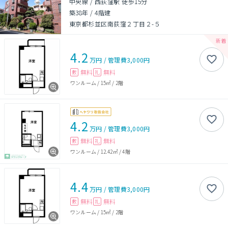
中央線 / 西荻窪駅 徒歩15分
築38年
/
4階建
東京都杉並区南荻窪２丁目２-５
4.2
万円
/
管理費
3,000円
無料
無料
敷
礼
ワンルーム
/
15㎡
/
2階
4.2
万円
/
管理費
3,000円
無料
無料
敷
礼
ワンルーム
/
12.42㎡
/
4階
4.4
万円
/
管理費
3,000円
無料
無料
敷
礼
ワンルーム
/
15㎡
/
2階