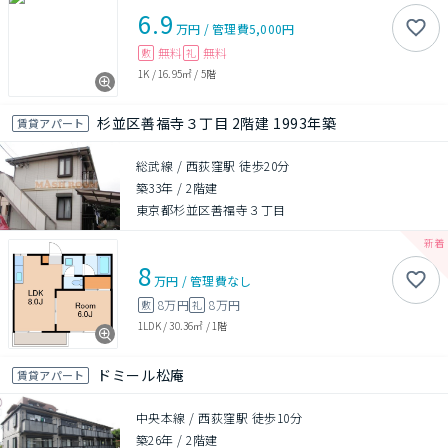
6.9
万円
/
管理費
5,000円
無料
無料
敷
礼
1K
/
16.95㎡
/
5階
杉並区善福寺３丁目 2階建 1993年築
賃貸アパート
総武線 / 西荻窪駅 徒歩20分
築33年
/
2階建
東京都杉並区善福寺３丁目
8
万円
/
管理費
なし
8万円
8万円
敷
礼
1LDK
/
30.36㎡
/
1階
ドミール松庵
賃貸アパート
中央本線 / 西荻窪駅 徒歩10分
築26年
/
2階建