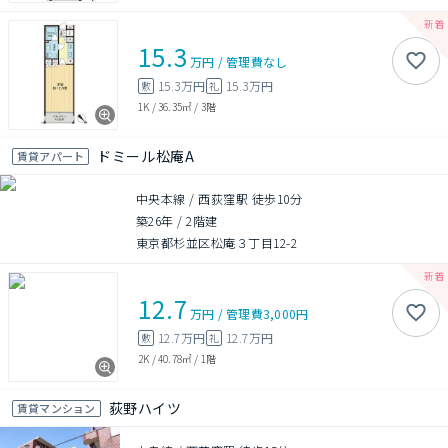
15.3
万円
/
管理費
なし
15.3万円
15.3万円
敷
礼
1K
/
36.35㎡
/
3階
ドミール松庵A
賃貸アパート
中央本線 / 西荻窪駅 徒歩10分
築26年
/
2階建
東京都杉並区松庵３丁目12-2
12.7
万円
/
管理費
3,000円
12.7万円
12.7万円
敷
礼
2K
/
40.78㎡
/
1階
荻野ハイツ
賃貸マンション