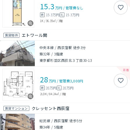
15.3
万円
/
管理費
なし
15.3万円
15.3万円
敷
礼
1K
/
36.35㎡
/
3階
エトワール関
賃貸物件
中央本線 / 西荻窪駅 徒歩3分
築32年
/
3階建
東京都杉並区西荻北３丁目30-13
28
万円
/
管理費
3,000円
28万円
28万円
敷
礼
2LDK
/
84.24㎡
/
3階
クレッセント西荻窪
賃貸マンション
総武線 / 西荻窪駅 徒歩5分
築34年
/
5階建