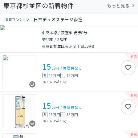
東京都杉並区の新着物件
もっと見る
日神デュオステージ荻窪
賃貸マンション
中央本線 / 荻窪駅 徒歩8分
築23年
/
5階建
東京都杉並区天沼３丁目13番8
15
万円
/
管理費
なし
15万円
15万円
敷
礼
1K
/
36.35㎡
/
3階
15
万円
/
管理費
なし
15万円
15万円
敷
礼
1K
/
36.35㎡
/
3階