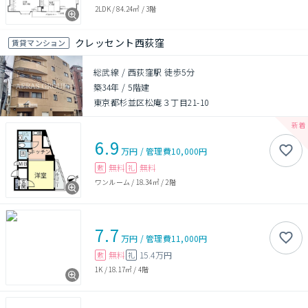
2LDK
/
84.24㎡
/
3階
クレッセント西荻窪
賃貸マンション
総武線 / 西荻窪駅 徒歩5分
築34年
/
5階建
東京都杉並区松庵３丁目21-10
6.9
万円
/
管理費
10,000円
無料
無料
敷
礼
ワンルーム
/
18.34㎡
/
2階
7.7
万円
/
管理費
11,000円
無料
15.4万円
敷
礼
1K
/
18.17㎡
/
4階