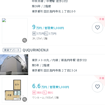
中央本線 / 中野駅 徒歩10分
築36年
/
2階建
東京都杉並区高円寺北１丁目10-9
9
万円
/
管理費
5,000円
9万円
9万円
敷
礼
2K
/
27㎡
/
2階
QUQURIKOENJI
賃貸アパート
東京メトロ丸ノ内線 / 新高円寺駅 徒歩5分
築5年
/
2階建
東京都杉並区高円寺南２丁目23-24
6.6
万円
/
管理費
5,000円
無料
無料
敷
礼
ワンルーム
/
9.01㎡
/
1階