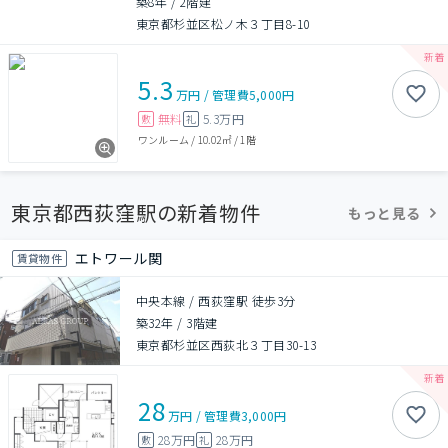
築8年
/
2階建
東京都杉並区松ノ木３丁目8-10
5.3
万円
/
管理費
5,000円
無料
5.3万円
敷
礼
ワンルーム
/
10.02㎡
/
1階
東京都西荻窪駅の新着物件
もっと見る
エトワール関
賃貸物件
中央本線 / 西荻窪駅 徒歩3分
築32年
/
3階建
東京都杉並区西荻北３丁目30-13
28
万円
/
管理費
3,000円
28万円
28万円
敷
礼