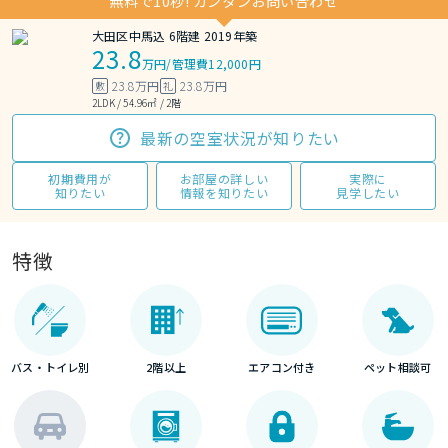
無料で10秒! カンタンお問い合わせ
大田区中馬込 6階建 2019年築
23.8
万円
/
管理費12,000円
23.8万円
23.8万円
敷
礼
2LDK / 54.96㎡ / 2階
最新の空室状況が知りたい
初期費用が
お部屋の詳しい
実際に
知りたい
情報を知りたい
見学したい
特徴
バス・トイレ別
2階以上
エアコン付き
ペット相談可