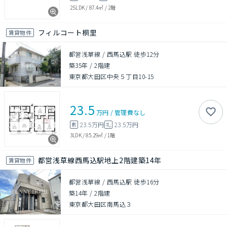
2SLDK
/
87.4㎡
/
2階
フィルコート桐里
賃貸物件
都営浅草線 / 西馬込駅 徒歩12分
築35年
/
2階建
東京都大田区中央５丁目10-15
23.5
万円
/
管理費
なし
23.5万円
23.5万円
敷
礼
3LDK
/
85.29㎡
/
1階
都営浅草線西馬込駅地上2階建築14年
賃貸物件
都営浅草線 / 西馬込駅 徒歩16分
築14年
/
2階建
東京都大田区南馬込３