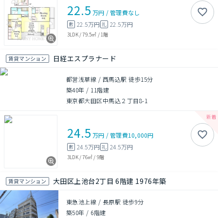
22.5
万円
/
管理費
なし
22.5万円
22.5万円
敷
礼
3LDK
/
79.5㎡
/
1階
日経エスプラナード
賃貸マンション
都営浅草線 / 西馬込駅 徒歩15分
築40年
/
11階建
東京都大田区中馬込２丁目8-1
24.5
万円
/
管理費
10,000円
24.5万円
24.5万円
敷
礼
3LDK
/
76㎡
/
9階
大田区上池台2丁目 6階建 1976年築
賃貸マンション
東急池上線 / 長原駅 徒歩9分
築50年
/
6階建