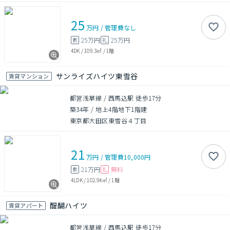
25
万円
/
管理費
なし
25万円
25万円
敷
礼
4DK
/
109.3㎡
/
1階
サンライズハイツ東雪谷
賃貸マンション
都営浅草線 / 西馬込駅 徒歩17分
築34年
/
地上4階地下1階建
東京都大田区東雪谷４丁目
21
万円
/
管理費
10,000円
21万円
無料
敷
礼
4LDK
/
102.94㎡
/
1階
醍醐ハイツ
賃貸アパート
都営浅草線 / 西馬込駅 徒歩17分