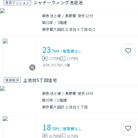
シャドーウィング洗足池
賃貸マンション
東急池上線 / 長原駅 徒歩12分
築28年
/
3階建
東京都大田区上池台３丁目40-2
23
万円
/
管理費
なし
23万円
23万円
敷
礼
2LDK
/
92.75㎡
/
1階
上池台5丁目住宅
賃貸物件
東急池上線 / 長原駅 徒歩14分
築35年
/
2階建
東京都大田区上池台５丁目
18
万円
/
管理費
なし
18万円
18万円
敷
礼