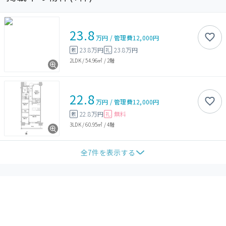
23.8
万円
/
管理費
12,000円
23.8万円
23.8万円
敷
礼
2LDK
/
54.96㎡
/
2階
22.8
万円
/
管理費
12,000円
22.8万円
無料
敷
礼
3LDK
/
60.95㎡
/
4階
全
7
件を表示する