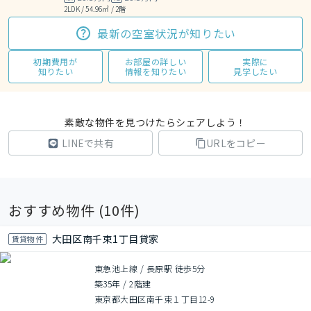
2LDK / 54.96㎡ / 2階
最新の空室状況が知りたい
初期費用が
お部屋の詳しい
実際に
知りたい
情報を知りたい
見学したい
素敵な物件を見つけたらシェアしよう！
LINEで共有
URLをコピー
おすすめ物件 (
10
件)
大田区南千束1丁目貸家
賃貸物件
東急池上線 / 長原駅 徒歩5分
築35年
/
2階建
東京都大田区南千束１丁目12-9