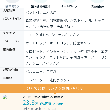
駐車場あり
室内洗濯機置場
オートロック
洗面所独立
入居条件
ペット可、二人入居可
バス・トイレ
追焚機能浴室、浴室乾燥機、バストイレ別、シャワ
ー、温水洗浄便座、洗面所独立
キッチン
コンロ2口以上、システムキッチン
セキュリティ
オートロック、オートロック、防犯カメラ
室内設備
クロゼット、インターホン、ネット使用料不要、エア
コン、インターネット対応、室内洗濯置、フローリン
グ、シューズボックス
部屋の特徴
バルコニー、二階以上
共用部
エレベーター、宅配ボックス
無料で10秒! カンタンお問い合わせ
大田区中馬込 6階建 2019年築
23.8
万円
/
管理費12,000円
23.8万円
23.8万円
敷
礼