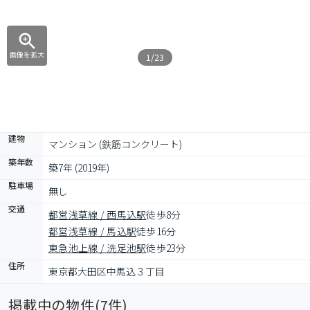
画像を拡大
1/23
建物
マンション (鉄筋コンクリート)
築年数
築7年 (2019年)
駐車場
無し
交通
都営浅草線 / 西馬込駅
徒歩8分
都営浅草線 / 馬込駅
徒歩16分
東急池上線 / 洗足池駅
徒歩23分
住所
東京都大田区中馬込３丁目
掲載中の物件(
7
件)