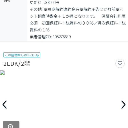
更新料: 238000円

その他: ※短期解約違約金有※解約予告２か月前※ペ
ット飼育時敷金＋１か月となります。　保証会社利用
必須　初回保証料：総賃料の３０％／月次保証料：総
賃料の１％

業者管理CD: 105276639
この建物からのPick Up
2LDK/2階