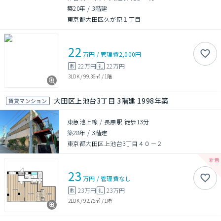
築20年
/
3階建
東京都大田区久が原１丁目
22
万円
/
管理費
2,000円
22万円
22万円
敷
礼
3LDK
/
99.36㎡
/
1階
大田区上池台3丁目 3階建 1998年築
賃貸マンション
東急池上線 / 長原駅 徒歩13分
築28年
/
3階建
東京都大田区上池台3丁目４０－２
23
万円
/
管理費
なし
23万円
23万円
敷
礼
2LDK
/
92.75㎡
/
1階