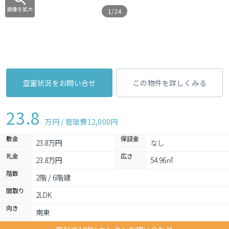
画像を拡大
1/24
空室状況をお問い合せ
この物件を詳しくみる
23.8
万円 / 管理費
12,000円
敷金
保証金
23.8万円
なし
礼金
広さ
23.8万円
54.96㎡
階数
2階 / 6階建
間取り
2LDK 
向き
南東