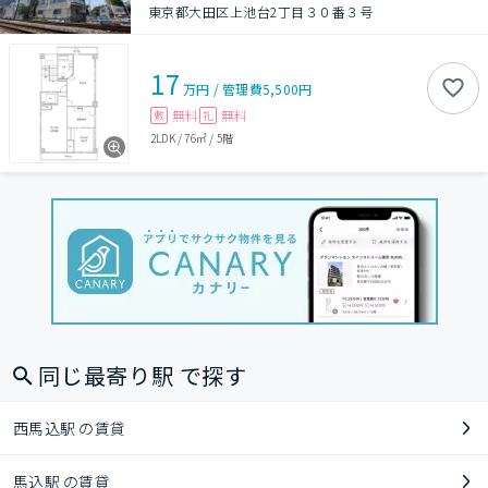
東京都大田区上池台2丁目３０番３号
17
万円
/
管理費
5,500円
無料
無料
敷
礼
2LDK
/
76㎡
/
5階
同じ最寄り駅 で探す
西馬込駅 の賃貸
馬込駅 の賃貸