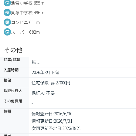
池雪小学校 855m
貝塚中学校 496m
コンビニ 611m
スーパー 682m
その他
駐車/駐輪
無し
入居時期
2026年8月下旬
損保
住宅保険: 要 27000円
保証代行人
保証人: 不要
その他費用
-
情報
情報登録日:
2026/6/30
情報更新日:
2026/7/31
次回更新予定日:
2026/8/21
備考