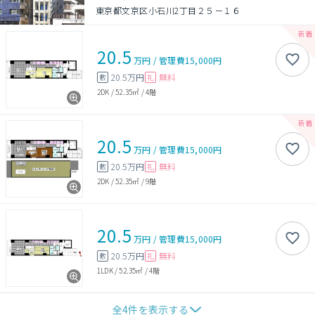
東京都文京区小石川2丁目２５－１６
20.5
万円
/
管理費
15,000円
20.5万円
無料
敷
礼
2DK
/
52.35㎡
/
4階
20.5
万円
/
管理費
15,000円
20.5万円
無料
敷
礼
2DK
/
52.35㎡
/
9階
20.5
万円
/
管理費
15,000円
20.5万円
無料
敷
礼
1LDK
/
52.35㎡
/
4階
全
4
件を表示する