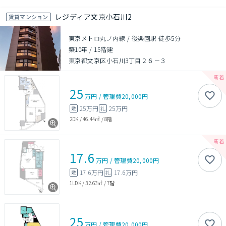
レジディア文京小石川2
賃貸マンション
東京メトロ丸ノ内線 / 後楽園駅 徒歩5分
築10年
/
15階建
東京都文京区小石川3丁目２６－３
25
万円
/
管理費
20,000円
25万円
25万円
敷
礼
2DK
/
46.44㎡
/
8階
17.6
万円
/
管理費
20,000円
17.6万円
17.6万円
敷
礼
1LDK
/
32.63㎡
/
7階
25
万円
/
管理費
20,000円