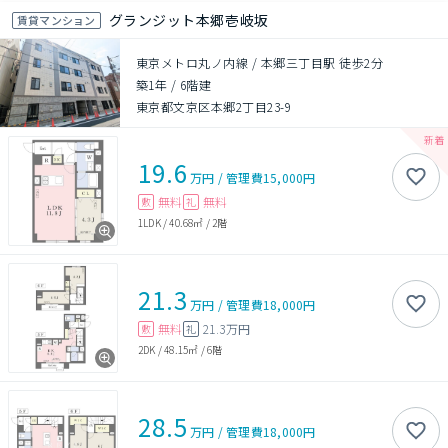
グランジット本郷壱岐坂
賃貸マンション
東京メトロ丸ノ内線 / 本郷三丁目駅 徒歩2分
築1年
/
6階建
東京都文京区本郷2丁目23-9
19.6
万円
/
管理費
15,000円
無料
無料
敷
礼
1LDK
/
40.68㎡
/
2階
21.3
万円
/
管理費
18,000円
無料
21.3万円
敷
礼
2DK
/
48.15㎡
/
6階
28.5
万円
/
管理費
18,000円