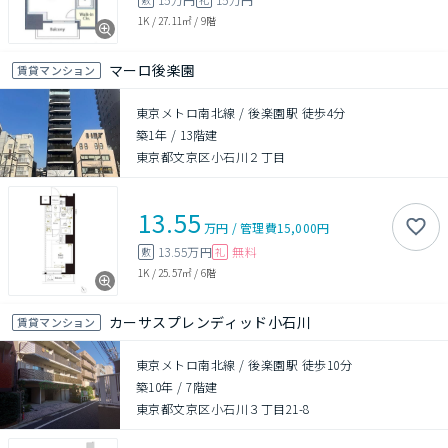
1K
/
27.11㎡
/
9階
マーロ後楽園
賃貸マンション
東京メトロ南北線 / 後楽園駅 徒歩4分
築1年
/
13階建
東京都文京区小石川２丁目
13.55
万円
/
管理費
15,000円
13.55万円
無料
敷
礼
1K
/
25.57㎡
/
6階
カーサスプレンディッド小石川
賃貸マンション
東京メトロ南北線 / 後楽園駅 徒歩10分
築10年
/
7階建
東京都文京区小石川３丁目21-8