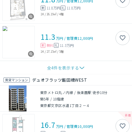
万円
/
管理費
12,000円
11.8万円
11.8万円
敷
礼
1K
/
26.19㎡
/
4階
11.3
万円
/
管理費
12,000円
無料
11.3万円
敷
礼
1K
/
27.15㎡
/
5階
全
4
件を表示する
デュオフラッツ飯田橋WEST
賃貸マンション
東京メトロ丸ノ内線 / 後楽園駅 徒歩10分
築5年
/
10階建
東京都文京区水道1丁目２－４
16.7
万円
/
管理費
10,000円