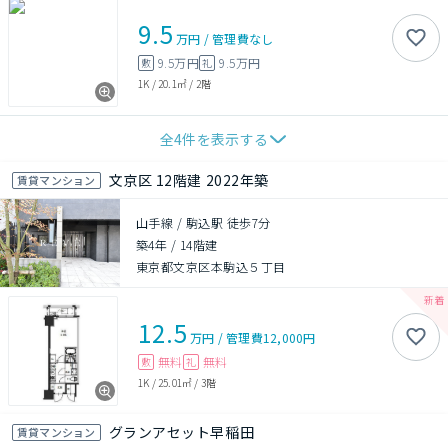
9.5
万円
/
管理費
なし
9.5万円
9.5万円
敷
礼
1K
/
20.1㎡
/
2階
全
4
件を表示する
文京区 12階建 2022年築
賃貸マンション
山手線 / 駒込駅 徒歩7分
築4年
/
14階建
東京都文京区本駒込５丁目
12.5
万円
/
管理費
12,000円
無料
無料
敷
礼
1K
/
25.01㎡
/
3階
グランアセット早稲田
賃貸マンション