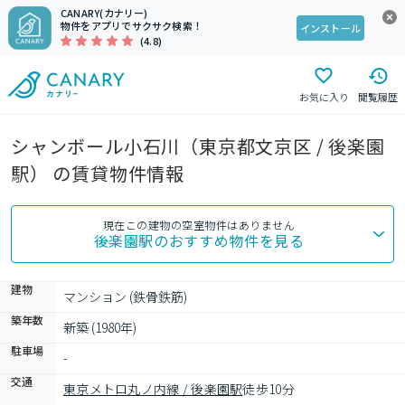
CANARY(カナリー)
物件をアプリでサクサク検索！
インストール
(4.8)
お気に入り
閲覧履歴
シャンボール小石川（東京都文京区 / 後楽園
駅） の賃貸物件情報
現在この建物の空室物件はありません
後楽園駅
のおすすめ物件を見る
建物
マンション (鉄骨鉄筋)
築年数
新築 (1980年)
駐車場
-
交通
東京メトロ丸ノ内線 / 後楽園駅
徒歩10分