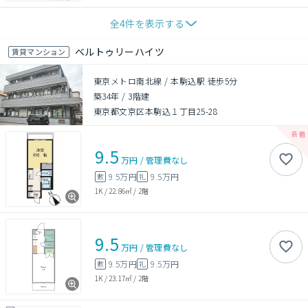
全
4
件を表示する
ベルトゥリーハイツ
賃貸マンション
東京メトロ南北線 / 本駒込駅 徒歩5分
築34年
/
3階建
東京都文京区本駒込１丁目25-28
9.5
万円
/
管理費
なし
9.5万円
9.5万円
敷
礼
1K
/
22.86㎡
/
2階
9.5
万円
/
管理費
なし
9.5万円
9.5万円
敷
礼
1K
/
23.17㎡
/
2階