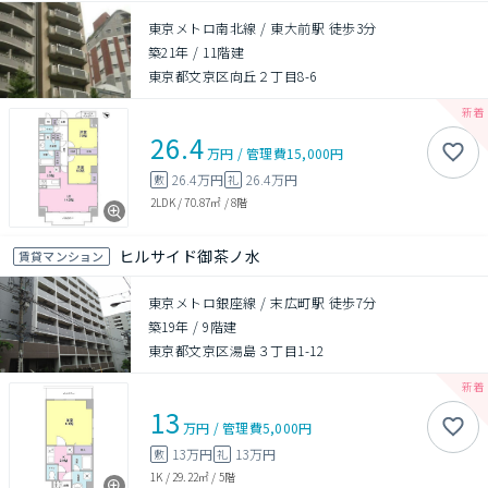
東京メトロ南北線 / 東大前駅 徒歩3分
築21年
/
11階建
東京都文京区向丘２丁目8-6
26.4
万円
/
管理費
15,000円
26.4万円
26.4万円
敷
礼
2LDK
/
70.87㎡
/
8階
ヒルサイド御茶ノ水
賃貸マンション
東京メトロ銀座線 / 末広町駅 徒歩7分
築19年
/
9階建
東京都文京区湯島３丁目1-12
13
万円
/
管理費
5,000円
13万円
13万円
敷
礼
1K
/
29.22㎡
/
5階