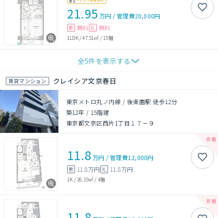
21.95
万円
/
管理費
20,000円
無料
無料
敷
礼
1LDK
/
47.51㎡
/
15階
全
5
件を表示する
クレイシア文京春日
賃貸マンション
東京メトロ丸ノ内線 / 後楽園駅 徒歩12分
築12年
/
15階建
東京都文京区西片1丁目１７－９
11.8
万円
/
管理費
12,000円
11.8万円
11.8万円
敷
礼
1K
/
26.19㎡
/
4階
11.8