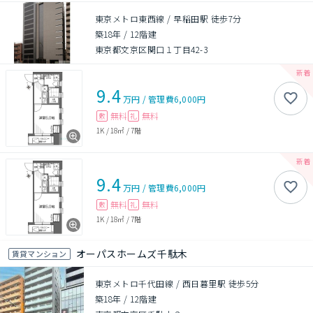
東京メトロ東西線 / 早稲田駅 徒歩7分
築18年
/
12階建
東京都文京区関口１丁目42-3
9.4
万円
/
管理費
6,000円
無料
無料
敷
礼
1K
/
18㎡
/
7階
9.4
万円
/
管理費
6,000円
無料
無料
敷
礼
1K
/
18㎡
/
7階
オーパスホームズ千駄木
賃貸マンション
東京メトロ千代田線 / 西日暮里駅 徒歩5分
築18年
/
12階建