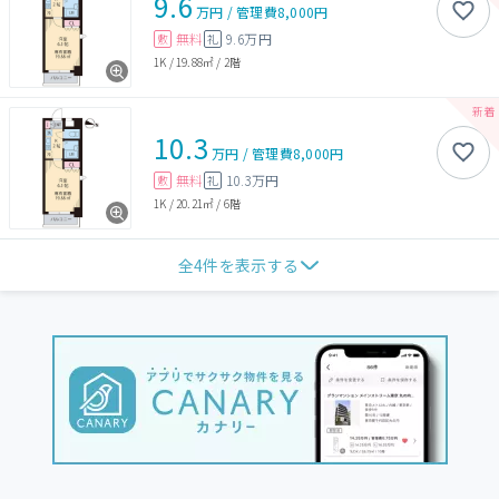
9.6
万円
/
管理費
8,000円
無料
9.6万円
敷
礼
1K
/
19.88㎡
/
2階
10.3
万円
/
管理費
8,000円
無料
10.3万円
敷
礼
1K
/
20.21㎡
/
6階
全
4
件を表示する