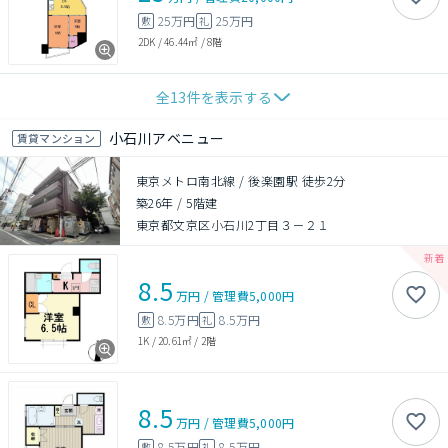
25万円
25万円
敷
礼
2DK
/
46.44㎡
/
8階
全
13
件を表示する
小石川アベニュー
賃貸マンション
東京メトロ南北線 / 後楽園駅 徒歩2分
築26年
/
5階建
東京都文京区小石川2丁目３－２１
8.5
万円
/
管理費
5,000円
8.5万円
8.5万円
敷
礼
1K
/
20.61㎡
/
2階
8.5
万円
/
管理費
5,000円
8.5万円
8.5万円
敷
礼