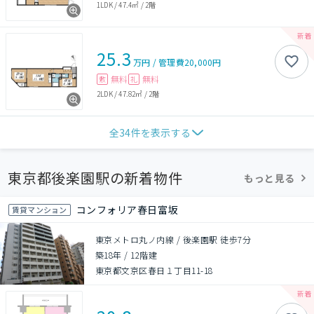
1LDK
/
47.4㎡
/
2階
25.3
万円
/
管理費
20,000円
無料
無料
敷
礼
2LDK
/
47.82㎡
/
2階
全
34
件を表示する
東京都後楽園駅の新着物件
もっと見る
コンフォリア春日富坂
賃貸マンション
東京メトロ丸ノ内線 / 後楽園駅 徒歩7分
築18年
/
12階建
東京都文京区春日１丁目11-18