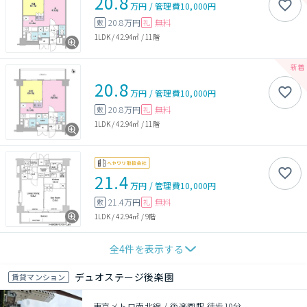
20.8
万円
/
管理費
10,000円
20.8万円
無料
敷
礼
1LDK
/
42.94㎡
/
11階
20.8
万円
/
管理費
10,000円
20.8万円
無料
敷
礼
1LDK
/
42.94㎡
/
11階
21.4
万円
/
管理費
10,000円
21.4万円
無料
敷
礼
1LDK
/
42.94㎡
/
9階
全
4
件を表示する
デュオステージ後楽園
賃貸マンション
東京メトロ南北線 / 後楽園駅 徒歩10分