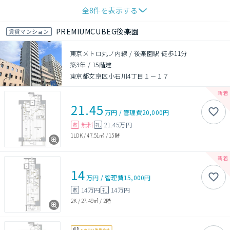
全
8
件を表示する
PREMIUMCUBEG後楽園
賃貸マンション
東京メトロ丸ノ内線 / 後楽園駅 徒歩11分
築3年
/
15階建
東京都文京区小石川4丁目１－１７
21.45
万円
/
管理費
20,000円
無料
21.45万円
敷
礼
1LDK
/
47.51㎡
/
15階
14
万円
/
管理費
15,000円
14万円
14万円
敷
礼
2K
/
27.49㎡
/
2階