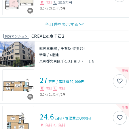
無料
28.5万円
敷
礼
2LDK
/
59.31㎡
/
5階
全
11
件を表示する
CREAL文京千石2
賃貸マンション
都営三田線 / 千石駅 徒歩7分
新築
/
4階建
東京都文京区千石3丁目３７－１６
27
万円
/
管理費
20,000円
無料
無料
敷
礼
2LDK
/
51.41㎡
/
1階
24.6
万円
/
管理費
20,000円
無料
無料
敷
礼