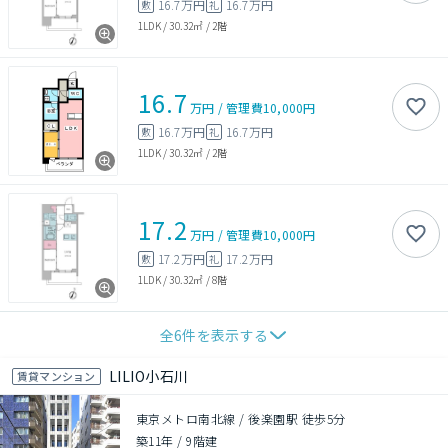
16.7万円
16.7万円
敷
礼
1LDK
/
30.32㎡
/
2階
16.7
万円
/
管理費
10,000円
16.7万円
16.7万円
敷
礼
1LDK
/
30.32㎡
/
2階
17.2
万円
/
管理費
10,000円
17.2万円
17.2万円
敷
礼
1LDK
/
30.32㎡
/
8階
全
6
件を表示する
LILIO小石川
賃貸マンション
東京メトロ南北線 / 後楽園駅 徒歩5分
築11年
/
9階建