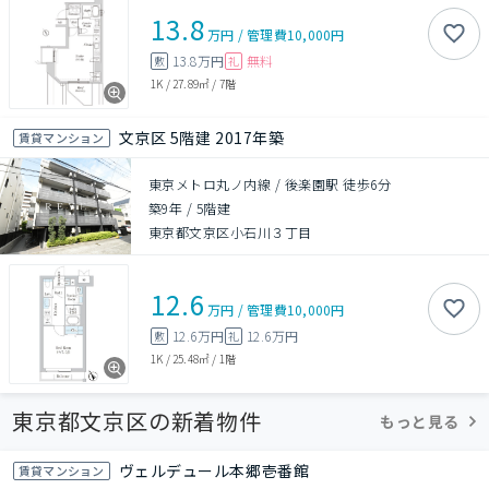
13.8
万円
/
管理費
10,000円
13.8万円
無料
敷
礼
1K
/
27.89㎡
/
7階
文京区 5階建 2017年築
賃貸マンション
東京メトロ丸ノ内線 / 後楽園駅 徒歩6分
築9年
/
5階建
東京都文京区小石川３丁目
12.6
万円
/
管理費
10,000円
12.6万円
12.6万円
敷
礼
1K
/
25.48㎡
/
1階
東京都文京区の新着物件
もっと見る
ヴェルデュール本郷壱番館
賃貸マンション