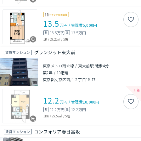
13.5
万円
/
管理費
5,000円
13.5万円
13.5万円
敷
礼
1K
/
29.22㎡
/
5階
グランジット東大前
賃貸マンション
東京メトロ南北線 / 東大前駅 徒歩4分
築2年
/
10階建
東京都文京区西片２丁目18-17
12.2
万円
/
管理費
10,000円
12.2万円
12.2万円
敷
礼
1DK
/
25.52㎡
/
5階
コンフォリア春日富坂
賃貸マンション