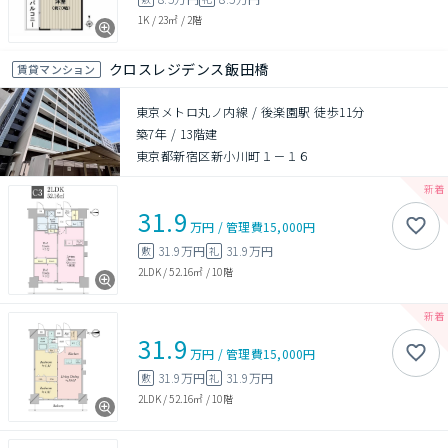
1K
/
23㎡
/
2階
クロスレジデンス飯田橋
賃貸マンション
東京メトロ丸ノ内線 / 後楽園駅 徒歩11分
築7年
/
13階建
東京都新宿区新小川町１－１６
31.9
万円
/
管理費
15,000円
31.9万円
31.9万円
敷
礼
2LDK
/
52.16㎡
/
10階
31.9
万円
/
管理費
15,000円
31.9万円
31.9万円
敷
礼
2LDK
/
52.16㎡
/
10階