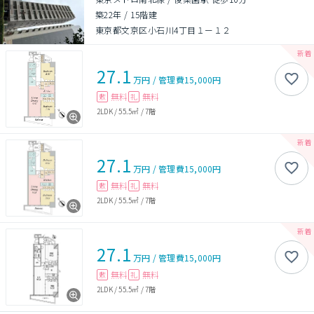
築22年
/
15階建
東京都文京区小石川4丁目１ー１２
27.1
万円
/
管理費
15,000円
無料
無料
敷
礼
2LDK
/
55.5㎡
/
7階
27.1
万円
/
管理費
15,000円
無料
無料
敷
礼
2LDK
/
55.5㎡
/
7階
27.1
万円
/
管理費
15,000円
無料
無料
敷
礼
2LDK
/
55.5㎡
/
7階