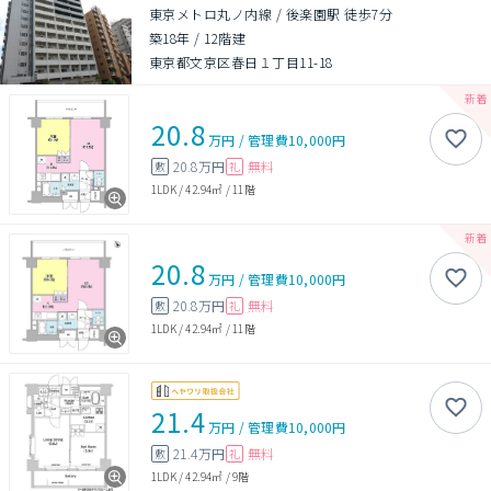
東京メトロ丸ノ内線 / 後楽園駅 徒歩7分
築18年
/
12階建
東京都文京区春日１丁目11-18
20.8
万円
/
管理費
10,000円
20.8万円
無料
敷
礼
1LDK
/
42.94㎡
/
11階
20.8
万円
/
管理費
10,000円
20.8万円
無料
敷
礼
1LDK
/
42.94㎡
/
11階
21.4
万円
/
管理費
10,000円
21.4万円
無料
敷
礼
1LDK
/
42.94㎡
/
9階