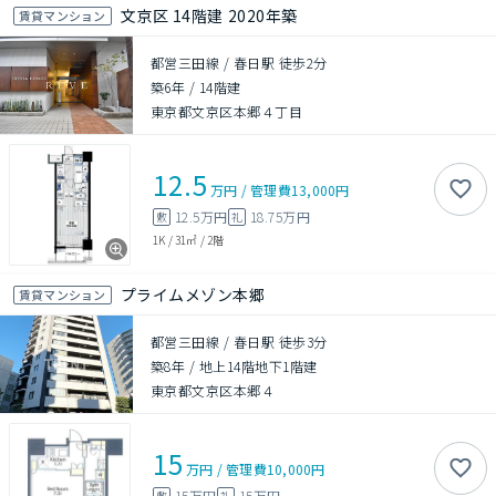
文京区 14階建 2020年築
賃貸マンション
都営三田線 / 春日駅 徒歩2分
築6年
/
14階建
東京都文京区本郷４丁目
12.5
万円
/
管理費
13,000円
12.5万円
18.75万円
敷
礼
1K
/
31㎡
/
2階
プライムメゾン本郷
賃貸マンション
都営三田線 / 春日駅 徒歩3分
築8年
/
地上14階地下1階建
東京都文京区本郷４
15
万円
/
管理費
10,000円
15万円
15万円
敷
礼