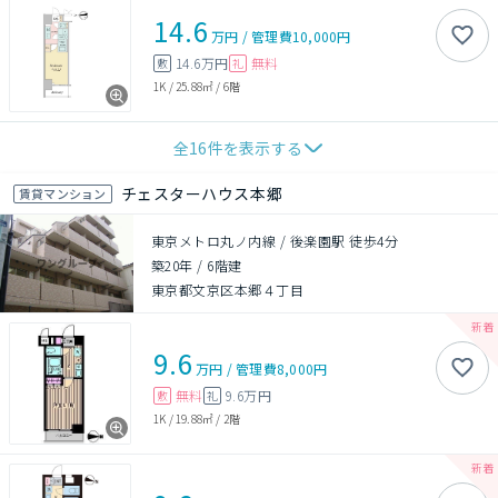
14.6
万円
/
管理費
10,000円
14.6万円
無料
敷
礼
1K
/
25.88㎡
/
6階
全
16
件を表示する
チェスターハウス本郷
賃貸マンション
東京メトロ丸ノ内線 / 後楽園駅 徒歩4分
築20年
/
6階建
東京都文京区本郷４丁目
9.6
万円
/
管理費
8,000円
無料
9.6万円
敷
礼
1K
/
19.88㎡
/
2階