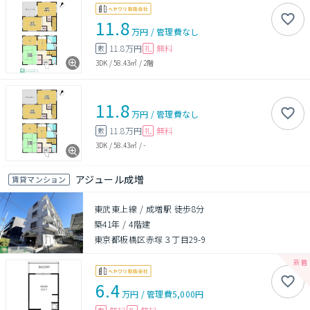
11.8
万円
/
管理費
なし
11.8万円
無料
敷
礼
3DK
/
58.43㎡
/
2階
11.8
万円
/
管理費
なし
11.8万円
無料
敷
礼
3DK
/
58.43㎡
/
-
アジュール成増
賃貸マンション
東武東上線 / 成増駅 徒歩8分
築41年
/
4階建
東京都板橋区赤塚３丁目29-9
6.4
万円
/
管理費
5,000円