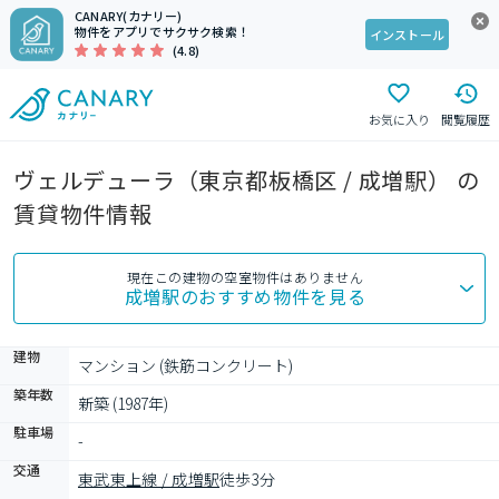
CANARY(カナリー)
物件をアプリでサクサク検索！
インストール
(4.8)
お気に入り
閲覧履歴
ヴェルデューラ（東京都板橋区 / 成増駅） の
賃貸物件情報
現在この建物の空室物件はありません
成増駅
のおすすめ物件を見る
建物
マンション (鉄筋コンクリート)
築年数
新築 (1987年)
駐車場
-
交通
東武東上線 / 成増駅
徒歩3分