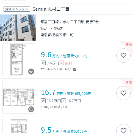
Gemini志村三丁目
賃貸マンション
都営三田線 / 志村三丁目駅 徒歩7分
築1年
/
4階建
東京都板橋区相生町
9.6
万円
/
管理費
5,000円
9.6万円
無料
敷
礼
ワンルーム
/
20.03㎡
/
1階
16.7
万円
/
管理費
5,000円
16.7万円
16.7万円
敷
礼
1LDK
/
44.04㎡
/
4階
9.5
万円
/
管理費
5,000円