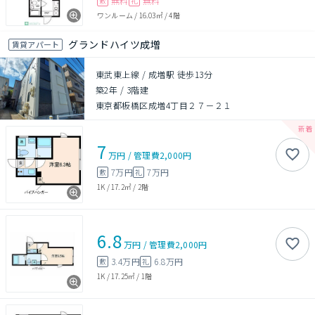
無料
無料
敷
礼
ワンルーム
/
16.03㎡
/
4階
グランドハイツ成増
賃貸アパート
東武東上線 / 成増駅 徒歩13分
築2年
/
3階建
東京都板橋区成増4丁目２７－２１
7
万円
/
管理費
2,000円
7万円
7万円
敷
礼
1K
/
17.2㎡
/
2階
6.8
万円
/
管理費
2,000円
3.4万円
6.8万円
敷
礼
1K
/
17.25㎡
/
1階