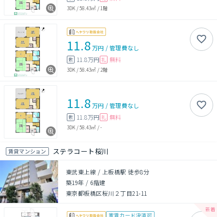
3DK
/
58.43㎡
/
1階
11.8
万円
/
管理費
なし
11.8万円
無料
敷
礼
3DK
/
58.43㎡
/
2階
11.8
万円
/
管理費
なし
11.8万円
無料
敷
礼
3DK
/
58.43㎡
/
-
ステラコート桜川
賃貸マンション
東武東上線 / 上板橋駅 徒歩8分
築19年
/
6階建
東京都板橋区桜川２丁目21-11
家賃カード決済可