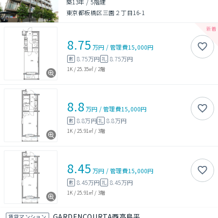
築13年
/
5階建
東京都板橋区三園２丁目16-1
8.75
万円
/
管理費
15,000円
8.75万円
8.75万円
敷
礼
1K
/
25.35㎡
/
2階
8.8
万円
/
管理費
15,000円
8.8万円
8.8万円
敷
礼
1K
/
25.91㎡
/
3階
8.45
万円
/
管理費
15,000円
8.45万円
8.45万円
敷
礼
1K
/
25.91㎡
/
3階
GARDENCOURTA西高島平
賃貸マンション