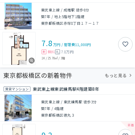
東武東上線 / 成増駅 徒歩6分
築7年
/
地上5階地下1階建
東京都板橋区赤塚8丁目１７－１７
7.8
万円
/
管理費
11,000円
無料
7.8万円
敷
礼
1K
/
25.78㎡
/
3階
東京都板橋区の新着物件
もっと見る
東武東上線東武練馬駅4階建築8年
賃貸マンション
東武東上線 / 東武練馬駅 徒歩3分
築7年
/
4階建
東京都板橋区徳丸３
9.2