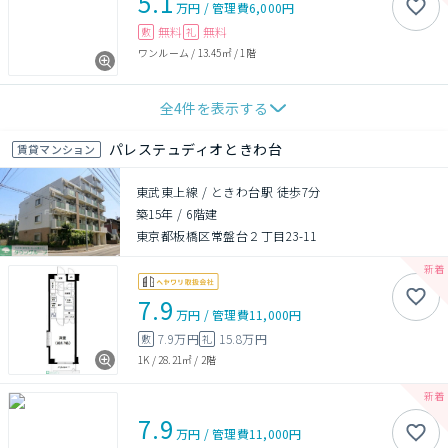
5.1
万円
/
管理費
6,000円
無料
無料
敷
礼
ワンルーム
/
13.45㎡
/
1階
全
4
件を表示する
パレステュディオときわ台
賃貸マンション
東武東上線 / ときわ台駅 徒歩7分
築15年
/
6階建
東京都板橋区常盤台２丁目23-11
7.9
万円
/
管理費
11,000円
7.9万円
15.8万円
敷
礼
1K
/
28.21㎡
/
2階
7.9
万円
/
管理費
11,000円