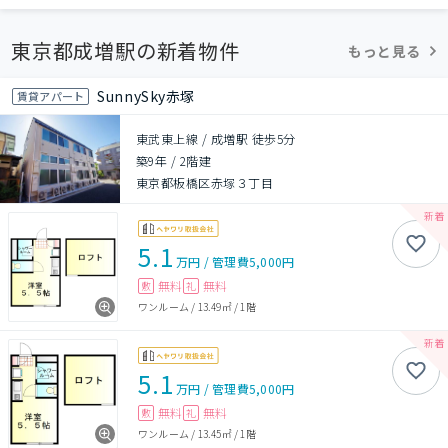
東京都成増駅の新着物件
もっと見る
SunnySky赤塚
賃貸アパート
東武東上線 / 成増駅 徒歩5分
築9年
/
2階建
東京都板橋区赤塚３丁目
5.1
万円
/
管理費
5,000円
無料
無料
敷
礼
ワンルーム
/
13.49㎡
/
1階
5.1
万円
/
管理費
5,000円
無料
無料
敷
礼
ワンルーム
/
13.45㎡
/
1階