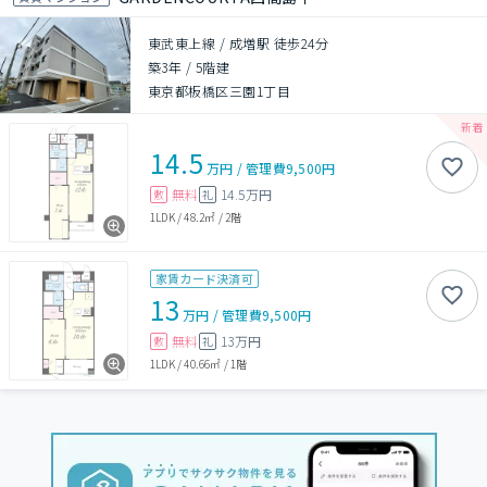
東武東上線 / 成増駅 徒歩24分
築3年
/
5階建
東京都板橋区三園1丁目
14.5
万円
/
管理費
9,500円
無料
14.5万円
敷
礼
1LDK
/
48.2㎡
/
2階
家賃カード決済可
13
万円
/
管理費
9,500円
無料
13万円
敷
礼
1LDK
/
40.66㎡
/
1階