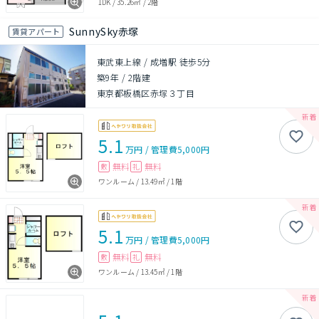
1DK
/
35.26㎡
/
2階
SunnySky赤塚
賃貸アパート
東武東上線 / 成増駅 徒歩5分
築9年
/
2階建
東京都板橋区赤塚３丁目
5.1
万円
/
管理費
5,000円
無料
無料
敷
礼
ワンルーム
/
13.49㎡
/
1階
5.1
万円
/
管理費
5,000円
無料
無料
敷
礼
ワンルーム
/
13.45㎡
/
1階