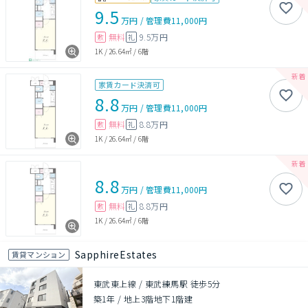
9.5
万円
/
管理費
11,000円
無料
9.5万円
敷
礼
1K
/
26.64㎡
/
6階
家賃カード決済可
8.8
万円
/
管理費
11,000円
無料
8.8万円
敷
礼
1K
/
26.64㎡
/
6階
8.8
万円
/
管理費
11,000円
無料
8.8万円
敷
礼
1K
/
26.64㎡
/
6階
SapphireEstates
賃貸マンション
東武東上線 / 東武練馬駅 徒歩5分
築1年
/
地上3階地下1階建