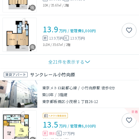
1DK
/
35.67㎡
/
2階
13.9
万円
/
管理費
8,000円
13.9万円
13.9万円
敷
礼
1LDK
/
35.67㎡
/
2階
全
21
件を表示する
サンクレール小竹向原
賃貸アパート
東京メトロ副都心線 / 小竹向原駅 徒歩6分
築10年
/
3階建
東京都板橋区小茂根１丁目26-12
13.5
万円
/
管理費
6,000円
無料
27万円
敷
礼