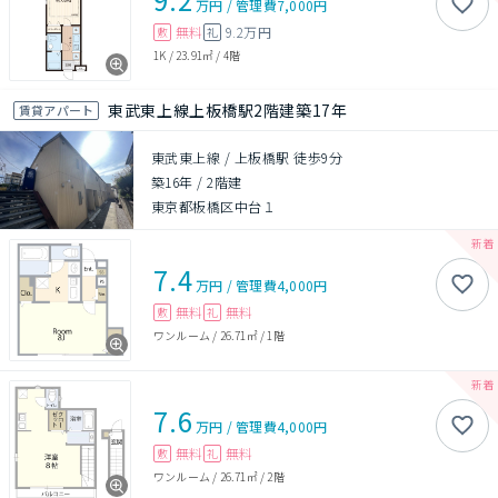
万円
/
管理費
7,000円
無料
9.2万円
敷
礼
1K
/
23.91㎡
/
4階
東武東上線上板橋駅2階建築17年
賃貸アパート
東武東上線 / 上板橋駅 徒歩9分
築16年
/
2階建
東京都板橋区中台１
7.4
万円
/
管理費
4,000円
無料
無料
敷
礼
ワンルーム
/
26.71㎡
/
1階
7.6
万円
/
管理費
4,000円
無料
無料
敷
礼
ワンルーム
/
26.71㎡
/
2階