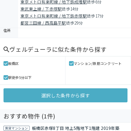
東京メトロ有楽町線 / 地下鉄成増駅
徒歩6分
東武東上線 / 下赤塚駅
徒歩14分
東京メトロ有楽町線 / 地下鉄赤塚駅
徒歩17分
都営三田線 / 西高島平駅
徒歩29分
住所
ヴェルデューラ
に似た条件から探す
板橋区
マンション/鉄筋コンクリート
駅徒歩5分以下
選択した条件から探す
おすすめ物件 (
1
件)
板橋区赤塚8丁目 地上5階地下1階建 2019年築
賃貸マンション