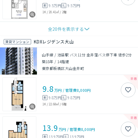
9.5万円
9.5万円
敷
礼
1K
/
20.41㎡
/
2階
全
20
件を表示する
KDXレジデンス大山
賃貸マンション
山手線 / 池袋駅 バス11分 金井窪バス停下車 徒歩2分
築18年
/
14階建
東京都板橋区大山金井町
9.8
万円
/
管理費
8,000円
9.8万円
9.8万円
敷
礼
1K
/
22.68㎡
/
6階
13.9
万円
/
管理費
8,000円
13.9万円
13.9万円
敷
礼