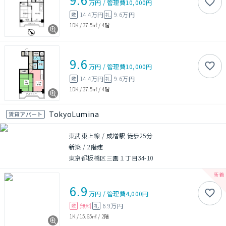
万円
/
管理費
10,000円
14.4万円
9.6万円
敷
礼
1DK
/
37.5㎡
/
4階
9.6
万円
/
管理費
10,000円
14.4万円
9.6万円
敷
礼
1DK
/
37.5㎡
/
4階
TokyoLumina
賃貸アパート
東武東上線 / 成増駅 徒歩25分
新築
/
2階建
東京都板橋区三園１丁目34-10
6.9
万円
/
管理費
4,000円
無料
6.9万円
敷
礼
1K
/
15.65㎡
/
2階