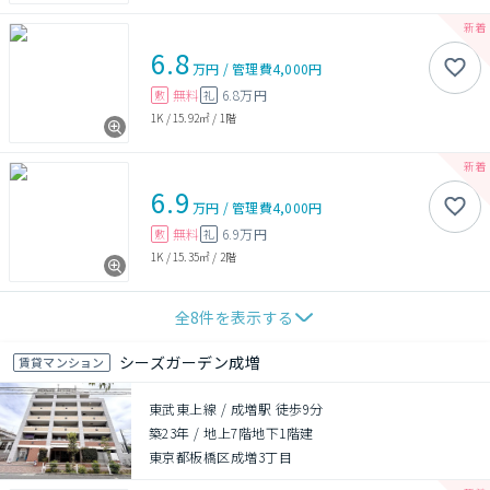
6.8
万円
/
管理費
4,000円
無料
6.8万円
敷
礼
1K
/
15.92㎡
/
1階
6.9
万円
/
管理費
4,000円
無料
6.9万円
敷
礼
1K
/
15.35㎡
/
2階
全
8
件を表示する
シーズガーデン成増
賃貸マンション
東武東上線 / 成増駅 徒歩9分
築23年
/
地上7階地下1階建
東京都板橋区成増3丁目