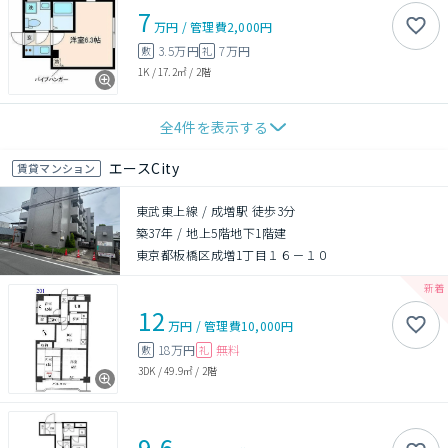
7
万円
/
管理費
2,000円
3.5万円
7万円
敷
礼
1K
/
17.2㎡
/
2階
全
4
件を表示する
エースCity
賃貸マンション
東武東上線 / 成増駅 徒歩3分
築37年
/
地上5階地下1階建
東京都板橋区成増1丁目１６－１０
12
万円
/
管理費
10,000円
18万円
無料
敷
礼
3DK
/
49.9㎡
/
2階
9.6