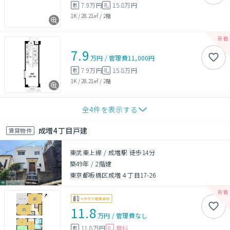
7.9万円
15.8万円
敷
礼
1K
/
28.21㎡
/
2階
7.9
万円
/
管理費
11,000円
7.9万円
15.8万円
敷
礼
1K
/
28.21㎡
/
2階
全
4
件を表示する
成増4丁目戸建
賃貸物件
東武東上線 / 成増駅 徒歩14分
築49年
/
2階建
東京都板橋区成増４丁目17-26
11.8
万円
/
管理費
なし
11.8万円
無料
敷
礼