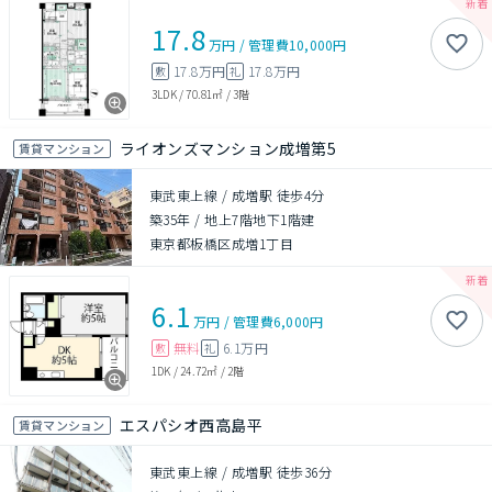
17.8
万円
/
管理費
10,000円
17.8万円
17.8万円
敷
礼
3LDK
/
70.81㎡
/
3階
ライオンズマンション成増第5
賃貸マンション
東武東上線 / 成増駅 徒歩4分
築35年
/
地上7階地下1階建
東京都板橋区成増1丁目
6.1
万円
/
管理費
6,000円
無料
6.1万円
敷
礼
1DK
/
24.72㎡
/
2階
エスパシオ西高島平
賃貸マンション
東武東上線 / 成増駅 徒歩36分