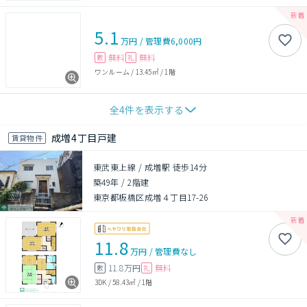
5.1
万円
/
管理費
6,000円
無料
無料
敷
礼
ワンルーム
/
13.45㎡
/
1階
全
4
件を表示する
成増4丁目戸建
賃貸物件
東武東上線 / 成増駅 徒歩14分
築49年
/
2階建
東京都板橋区成増４丁目17-26
11.8
万円
/
管理費
なし
11.8万円
無料
敷
礼
3DK
/
58.43㎡
/
1階