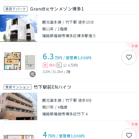
Grandticサンメゾン博多1
賃貸アパート
鹿児島本線 / 竹下駅 徒歩15分
築11年
/
2階建
福岡県福岡市博多区博多駅南５
6.3
万円
/
管理費
3,000円
無料
12.6万円
敷
礼
1LDK
/
31.25㎡
/
2階
竹下駅前ENハイツ
賃貸マンション
鹿児島本線 / 竹下駅 徒歩6分
築27年
/
4階建
福岡県福岡市博多区竹下４
4
万円
/
管理費
3,000円