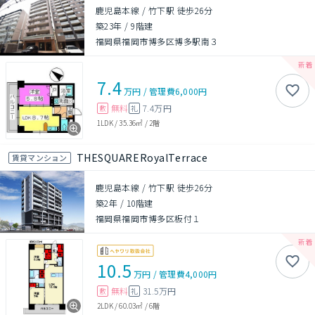
鹿児島本線 / 竹下駅 徒歩26分
築23年
/
9階建
福岡県福岡市博多区博多駅南３
7.4
万円
/
管理費
6,000円
無料
7.4万円
敷
礼
1LDK
/
35.36㎡
/
2階
THESQUARERoyalTerrace
賃貸マンション
鹿児島本線 / 竹下駅 徒歩26分
築2年
/
10階建
福岡県福岡市博多区板付１
10.5
万円
/
管理費
4,000円
無料
31.5万円
敷
礼
2LDK
/
60.03㎡
/
6階