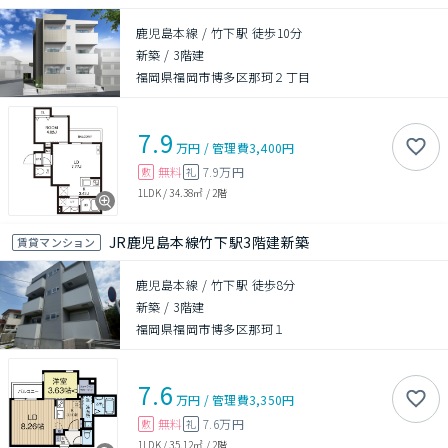
鹿児島本線 / 竹下駅 徒歩10分
新築
/
3階建
福岡県福岡市博多区那珂２丁目
7.9
万円
/
管理費
3,400円
無料
7.9万円
敷
礼
1LDK
/
34.38㎡
/
2階
JR鹿児島本線竹下駅3階建新築
賃貸マンション
鹿児島本線 / 竹下駅 徒歩8分
新築
/
3階建
福岡県福岡市博多区那珂１
7.6
万円
/
管理費
3,350円
無料
7.6万円
敷
礼
1LDK
/
35.12㎡
/
2階