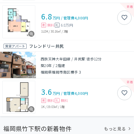
6.8
万円
/
管理費
4,000円
無料
6.8万円
敷
礼
1LDK
/
30.16㎡
/
3階
フレンドリー井尻
賃貸アパート
西鉄天神大牟田線 / 井尻駅 徒歩12分
築20年
/
2階建
福岡県福岡市南区横手３
3.6
万円
/
管理費
4,000円
無料
無料
敷
礼
1K
/
19.03㎡
/
1階
福岡県竹下駅の新着物件
もっと見る