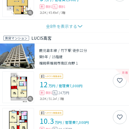
無料
無料
敷
礼
2LDK
/
45.49㎡
/
3階
全
8
件を表示する
LUCIS高宮
賃貸マンション
鹿児島本線 / 竹下駅 徒歩22分
築9年
/
15階建
福岡県福岡市南区向野１
12
万円
/
管理費
7,000円
無料
24万円
敷
礼
2LDK
/
51.2㎡
/
3階
10.3
万円
/
管理費
7,000円