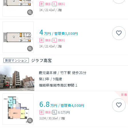
無料
無料
敷
礼
1K
/
22.42㎡
/
2階
4
万円
/
管理費
3,000円
無料
無料
敷
礼
1K
/
22.42㎡
/
2階
ジラフ高宮
賃貸マンション
鹿児島本線 / 竹下駅 徒歩28分
築13年
/
9階建
福岡県福岡市南区野間１
6.8
万円
/
管理費
4,000円
無料
6.8万円
敷
礼
1LDK
/
30.16㎡
/
3階