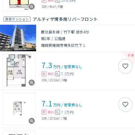
無料
20.6万円
敷
礼
2DK
/
46㎡
/
9階
アルティザ博多南リバーフロント
賃貸マンション
鹿児島本線 / 竹下駅 徒歩4分
築2年
/
12階建
福岡県福岡市博多区竹下１
7.3
万円
/
管理費
なし
無料
7.3万円
敷
礼
1DK
/
23.92㎡
/
9階
7.1
万円
/
管理費
なし
無料
7.1万円
敷
礼
1DK
/
23.92㎡
/
7階