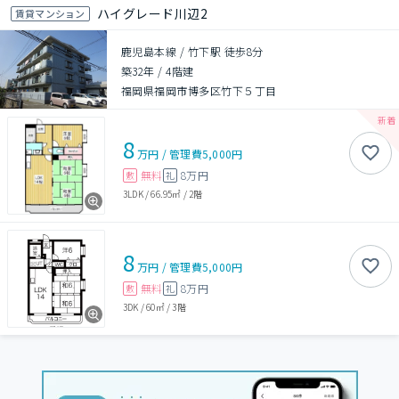
ハイグレード川辺2
賃貸マンション
鹿児島本線 / 竹下駅 徒歩8分
築32年
/
4階建
福岡県福岡市博多区竹下５丁目
8
万円
/
管理費
5,000円
無料
8万円
敷
礼
3LDK
/
66.95㎡
/
2階
8
万円
/
管理費
5,000円
無料
8万円
敷
礼
3DK
/
60㎡
/
3階