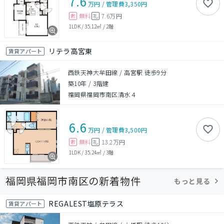
7.6
万円
/
管理費
3,350円
無料
7.6万円
敷
礼
1LDK
/
35.12㎡
/
2階
リテラ高宮東
賃貸アパート
西鉄天神大牟田線 / 高宮駅 徒歩9分
築10年
/
3階建
福岡県福岡市南区清水４
6.6
万円
/
管理費
3,500円
無料
13.2万円
敷
礼
1LDK
/
35.24㎡
/
3階
福岡県福岡市南区の新着物件
もっと見る
REGALEST塩原テラス
賃貸アパート