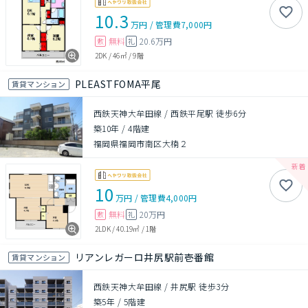
10.3
万円
/
管理費
7,000円
無料
20.6万円
敷
礼
2DK
/
46㎡
/
9階
PLEASTFOMA平尾
賃貸マンション
西鉄天神大牟田線 / 西鉄平尾駅 徒歩6分
築10年
/
4階建
福岡県福岡市南区大楠２
10
万円
/
管理費
4,000円
無料
20万円
敷
礼
2LDK
/
40.19㎡
/
1階
リアンレガーロ井尻駅前壱番館
賃貸マンション
西鉄天神大牟田線 / 井尻駅 徒歩3分
築5年
/
5階建