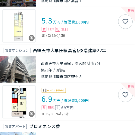
福岡県福岡市南区高宮１
5.3
万円
/
管理費
2,000円
無料
無料
敷
礼
1K
/
22.62㎡
/
5階
西鉄天神大牟田線高宮駅8階建築22年
賃貸マンション
西鉄天神大牟田線 / 高宮駅 徒歩7分
築21年
/
8階建
福岡県福岡市南区野間３
6.9
万円
/
管理費
3,000円
無料
6.9万円
敷
礼
1LDK
/
30.24㎡
/
3階
プロミネンス香
賃貸アパート