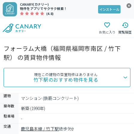
CANARY(カナリー)
物件をアプリでサクサク検索！
インストール
(4.8)
お気に入り
閲覧履歴
フォーラム大橋（福岡県福岡市南区 / 竹下
駅） の賃貸物件情報
現在この建物の空室物件はありません
竹下駅
のおすすめ物件を見る
建物
マンション (鉄筋コンクリート)
築年数
新築 (1990年)
駐車場
-
交通
鹿児島本線 / 竹下駅
徒歩9分