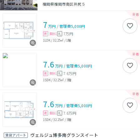
福岡県福岡市南区井尻５
7
万円
/
管理費
5,000円
無料
7万円
敷
礼
1LDK
/
32.25㎡
/
1階
7.6
万円
/
管理費
5,000円
無料
7.6万円
敷
礼
1SDK
/
32.25㎡
/
3階
7.6
万円
/
管理費
5,000円
無料
7.6万円
敷
礼
1SDK
/
32.25㎡
/
3階
ヴェルジュ博多南グランスイート
賃貸アパート