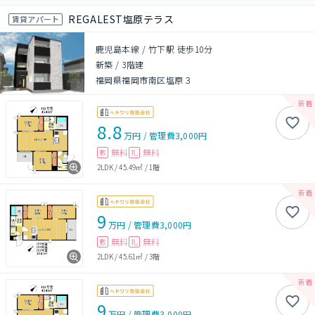
REGALEST塩原テラス
賃貸アパート
鹿児島本線 / 竹下駅 徒歩10分
新築
/
3階建
福岡県福岡市南区塩原３
8.8
万円
/
管理費
3,000円
無料
無料
敷
礼
2LDK
/
45.49㎡
/
1階
9
万円
/
管理費
3,000円
無料
無料
敷
礼
2LDK
/
45.61㎡
/
3階
9
万円
/
管理費
3,000円