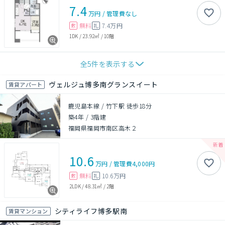
7.4
万円
/
管理費
なし
無料
7.4万円
敷
礼
1DK
/
23.92㎡
/
10階
全
5
件を表示する
ヴェルジュ博多南グランスイート
賃貸アパート
鹿児島本線 / 竹下駅 徒歩18分
築4年
/
3階建
福岡県福岡市南区高木２
10.6
万円
/
管理費
4,000円
無料
10.6万円
敷
礼
2LDK
/
48.31㎡
/
2階
シティライフ博多駅南
賃貸マンション