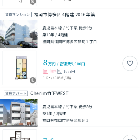
福岡市博多区 4階建 2016年築
賃貸マンション
鹿児島本線 / 竹下駅 徒歩9分
築10年
/
4階建
福岡県福岡市博多区那珂１丁目
8
万円
/
管理費
5,000円
無料
16万円
敷
礼
1LDK
/
40.05㎡
/
3階
Cherim竹下WEST
賃貸アパート
鹿児島本線 / 竹下駅 徒歩8分
築1年
/
3階建
福岡県福岡市博多区那珂１