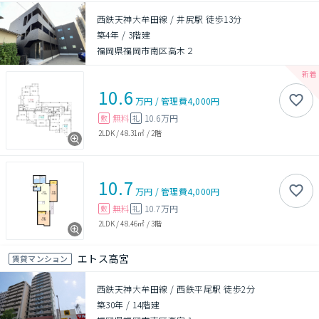
西鉄天神大牟田線 / 井尻駅 徒歩13分
築4年
/
3階建
福岡県福岡市南区高木２
10.6
万円
/
管理費
4,000円
無料
10.6万円
敷
礼
2LDK
/
48.31㎡
/
2階
10.7
万円
/
管理費
4,000円
無料
10.7万円
敷
礼
2LDK
/
48.46㎡
/
3階
エトス高宮
賃貸マンション
西鉄天神大牟田線 / 西鉄平尾駅 徒歩2分
築30年
/
14階建