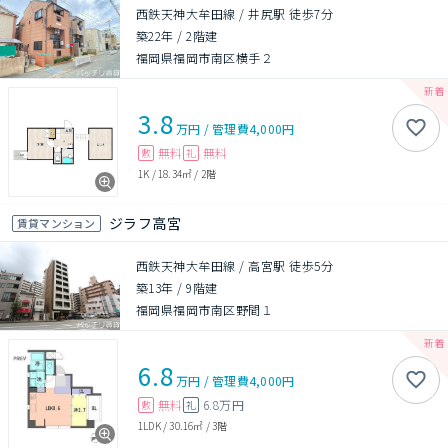
西鉄天神大牟田線 / 井尻駅 徒歩7分
築22年
/
2階建
福岡県福岡市南区横手２
3.8
万円
/
管理費
4,000円
無料
無料
敷
礼
1K
/
18.34㎡
/
2階
ジラフ高宮
賃貸マンション
西鉄天神大牟田線 / 高宮駅 徒歩5分
築13年
/
9階建
福岡県福岡市南区野間１
6.8
万円
/
管理費
4,000円
無料
6.8万円
敷
礼
1LDK
/
30.16㎡
/
3階