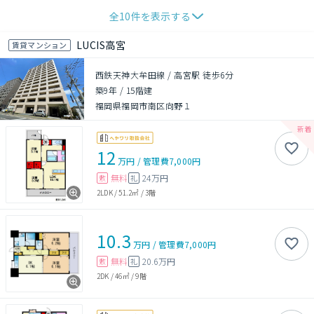
全
10
件を表示する
LUCIS高宮
賃貸マンション
西鉄天神大牟田線 / 高宮駅 徒歩6分
築9年
/
15階建
福岡県福岡市南区向野１
12
万円
/
管理費
7,000円
無料
24万円
敷
礼
2LDK
/
51.2㎡
/
3階
10.3
万円
/
管理費
7,000円
無料
20.6万円
敷
礼
2DK
/
46㎡
/
9階