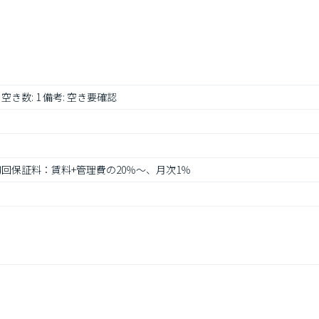
み 空き数: 1 備考: 空き要確認
: 初回保証料：賃料+管理費の20％～、月次1％