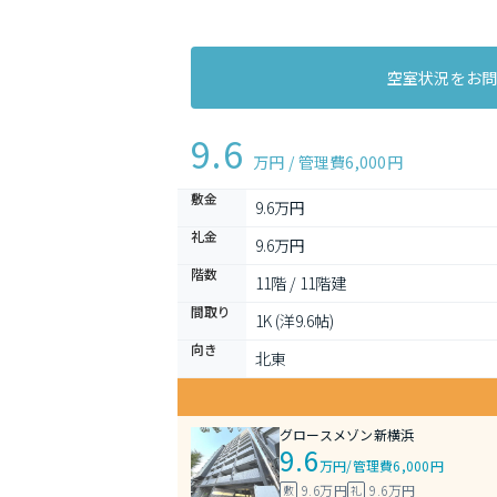
空室状況をお
9.6
万円 / 管理費
6,000円
敷金
9.6万円
礼金
9.6万円
階数
11階 / 11階建
間取り
1K (洋9.6帖)
向き
北東
グロースメゾン新横浜
9.6
万円
/
管理費6,000円
9.6万円
9.6万円
敷
礼