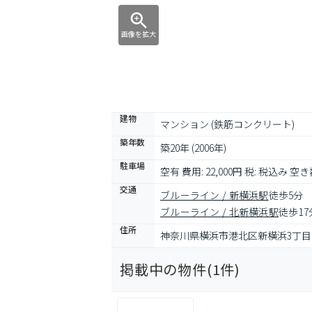
画像を拡大
建物
マンション (鉄筋コンクリート)
築年数
築20年 (2006年)
駐車場
空有 費用: 22,000円 税: 税込み 空
交通
ブルーライン / 新横浜駅
徒歩5分
ブルーライン / 北新横浜駅
徒歩17
住所
神奈川県横浜市港北区新横浜3丁目
掲載中の物件(
1
件)