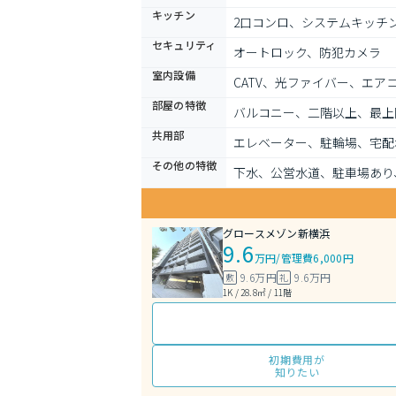
キッチン
2口コンロ、システムキッチ
セキュリティ
オートロック、防犯カメラ
室内設備
CATV、光ファイバー、エ
部屋の特徴
バルコニー、二階以上、最上
共用部
エレベーター、駐輪場、宅配
その他の特徴
下水、公営水道、駐車場あり
グロースメゾン新横浜
9.6
万円
/
管理費6,000円
9.6万円
9.6万円
敷
礼
1K / 28.8㎡ / 11階
初期費用が
知りたい