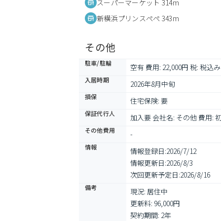
スーパーマーケット 314m
新横浜プリンスぺぺ 343m
その他
駐車/駐輪
空有 費用: 22,000円 税: 税込
入居時期
2026年8月中旬
損保
住宅保険: 要
保証代行人
加入要 会社名: その他 費用
その他費用
-
情報
情報登録日:
2026/7/12
情報更新日:
2026/8/3
次回更新予定日:
2026/8/16
備考
現況: 居住中

更新料: 96,000円

契約期間: 2年
