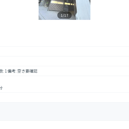
1/17
き数: 1 備考: 空き要確認
分