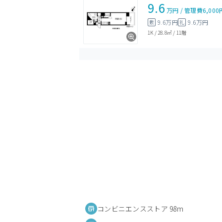
9.6
万円
/
管理費
6,000
9.6万円
9.6万円
敷
礼
1K
/
28.8㎡
/
11階
コンビニエンスストア 98m