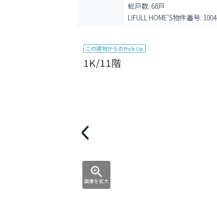
総戸数: 68戸

LIFULL HOME'S物件番号: 1004
この建物からのPick Up
1K/11階
画像を拡大