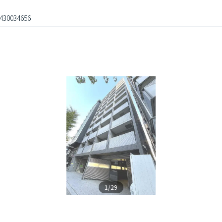
430034656
1/29