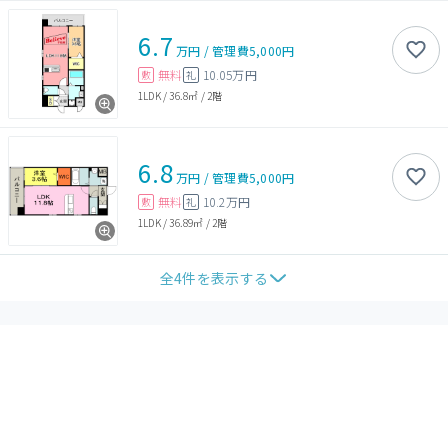
6.7
万円
/
管理費
5,000円
無料
10.05万円
敷
礼
1LDK
/
36.8㎡
/
2階
6.8
万円
/
管理費
5,000円
無料
10.2万円
敷
礼
1LDK
/
36.89㎡
/
2階
全
4
件を表示する