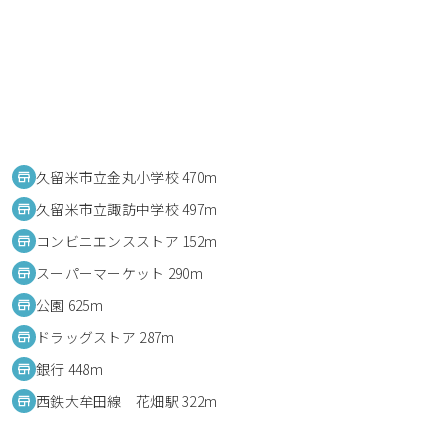
久留米市立金丸小学校 470m
久留米市立諏訪中学校 497m
コンビニエンスストア 152m
スーパーマーケット 290m
公園 625m
ドラッグストア 287m
銀行 448m
西鉄大牟田線 花畑駅 322m