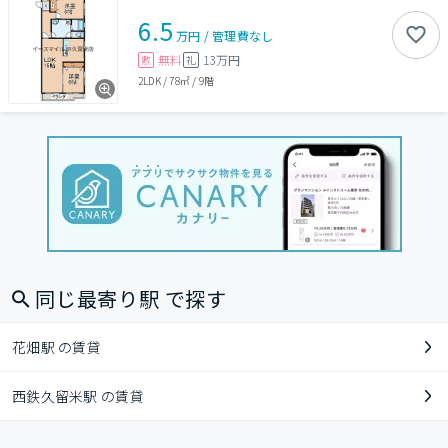
6.5
万円
/
管理費
なし
無料
13万円
敷
礼
2LDK
/
78㎡
/
9階
同じ最寄り駅 で探す
花畑駅 の賃貸
西鉄久留米駅 の賃貸