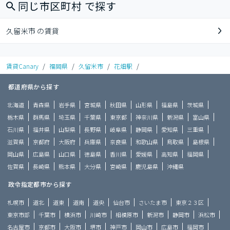
同じ市区町村 で探す
久留米市 の賃貸
賃貸Canary
/
福岡県
/
久留米市
/
花畑駅
/
都道府県から探す
北海道
青森県
岩手県
宮城県
秋田県
山形県
福島県
茨城県
栃木県
群馬県
埼玉県
千葉県
東京都
神奈川県
新潟県
富山県
石川県
福井県
山梨県
長野県
岐阜県
静岡県
愛知県
三重県
滋賀県
京都府
大阪府
兵庫県
奈良県
和歌山県
鳥取県
島根県
岡山県
広島県
山口県
徳島県
香川県
愛媛県
高知県
福岡県
佐賀県
長崎県
熊本県
大分県
宮崎県
鹿児島県
沖縄県
政令指定都市から探す
札幌市
道北
道東
道南
道央
仙台市
さいたま市
東京２３区
東京市部
千葉市
横浜市
川崎市
相模原市
新潟市
静岡市
浜松市
名古屋市
京都市
大阪市
堺市
神戸市
岡山市
広島市
福岡市