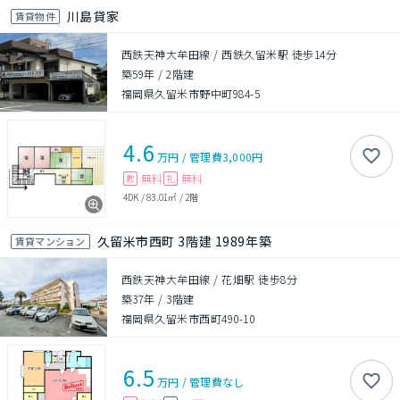
川島貸家
賃貸物件
西鉄天神大牟田線 / 西鉄久留米駅 徒歩14分
築59年
/
2階建
福岡県久留米市野中町984-5
4.6
万円
/
管理費
3,000円
無料
無料
敷
礼
4DK
/
83.01㎡
/
2階
久留米市西町 3階建 1989年築
賃貸マンション
西鉄天神大牟田線 / 花畑駅 徒歩8分
築37年
/
3階建
福岡県久留米市西町490-10
6.5
万円
/
管理費
なし