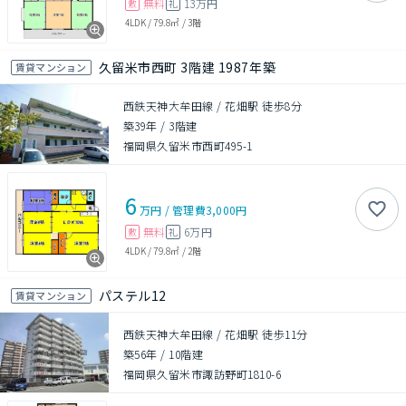
無料
13万円
敷
礼
4LDK
/
79.8㎡
/
3階
久留米市西町 3階建 1987年築
賃貸マンション
西鉄天神大牟田線 / 花畑駅 徒歩8分
築39年
/
3階建
福岡県久留米市西町495-1
6
万円
/
管理費
3,000円
無料
6万円
敷
礼
4LDK
/
79.8㎡
/
2階
パステル12
賃貸マンション
西鉄天神大牟田線 / 花畑駅 徒歩11分
築56年
/
10階建
福岡県久留米市諏訪野町1810-6