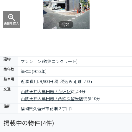
画像を拡大
1/21
建物
マンション (鉄筋コンクリート)
築年数
築3年 (2023年)
駐車場
近隣 費用: 9,900円 税: 税込み 距離: 200m
交通
西鉄天神大牟田線 / 花畑駅
徒歩4分
西鉄天神大牟田線 / 西鉄久留米駅
徒歩10分
住所
福岡県久留米市花畑２丁目2
掲載中の物件(
4
件)