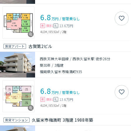
6.8
万円
/
管理費
なし
無料
13.6万円
敷
礼
4LDK
/
85.92㎡
/
2階
古賀第2ビル
賃貸アパート
西鉄天神大牟田線 / 西鉄久留米駅 徒歩26分
築38年
/
3階建
福岡県久留米市梅満町935
6.8
万円
/
管理費
なし
無料
13.6万円
敷
礼
4LDK
/
85.92㎡
/
1階
久留米市梅満町 3階建 1988年築
賃貸マンション