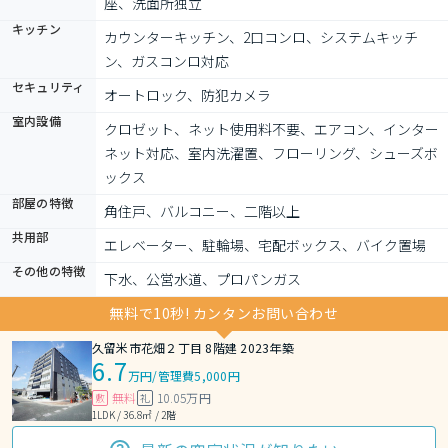
座、洗面所独立
キッチン
カウンターキッチン、2口コンロ、システムキッチ
ン、ガスコンロ対応
セキュリティ
オートロック、防犯カメラ
室内設備
クロゼット、ネット使用料不要、エアコン、インター
ネット対応、室内洗濯置、フローリング、シューズボ
ックス
部屋の特徴
角住戸、バルコニー、二階以上
共用部
エレベーター、駐輪場、宅配ボックス、バイク置場
その他の特徴
下水、公営水道、プロパンガス
無料で10秒! カンタンお問い合わせ
久留米市花畑２丁目 8階建 2023年築
6.7
万円
/
管理費5,000円
無料
10.05万円
敷
礼
1LDK / 36.8㎡ / 2階