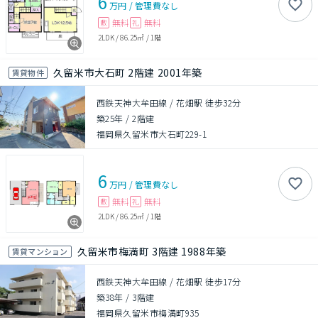
6
万円
/
管理費
なし
無料
無料
敷
礼
2LDK
/
86.25㎡
/
1階
久留米市大石町 2階建 2001年築
賃貸物件
西鉄天神大牟田線 / 花畑駅 徒歩32分
築25年
/
2階建
福岡県久留米市大石町229-1
6
万円
/
管理費
なし
無料
無料
敷
礼
2LDK
/
86.25㎡
/
1階
久留米市梅満町 3階建 1988年築
賃貸マンション
西鉄天神大牟田線 / 花畑駅 徒歩17分
築38年
/
3階建
福岡県久留米市梅満町935