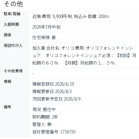
その他
駐車/駐輪
近隣 費用: 9,900円 税: 税込み 距離: 200m
入居時期
2026年7月中旬
損保
住宅保険: 要
保証代行人
加入要 会社名: オリコ 費用: オリコフォレントインシ
ュア　オリコフォレントインシュア必須：【初回】月
総額の６０％　【月額】月総額の１．５％
その他費用
-
情報
情報登録日:
2026/6/19
情報更新日:
2026/8/3
次回更新予定日:
2026/8/9
備考
現況: 居住中

契約期間: 2年

管理人: 無

自社管理番号: 1716730