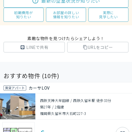
最新の空室状況が知りたい
初期費用が
お部屋の詳しい
実際に
知りたい
情報を知りたい
見学したい
素敵な物件を見つけたらシェアしよう！
LINEで共有
URLをコピー
おすすめ物件 (
10
件)
カーサLOV
賃貸アパート
西鉄天神大牟田線 / 西鉄久留米駅 徒歩33分
築27年
/
2階建
福岡県久留米市大石町227-3