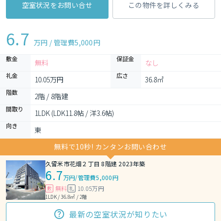
空室状況をお問い合せ
この物件を詳しくみる
6.7
万円 / 管理費
5,000円
敷金
保証金
無料
なし
礼金
広さ
10.05万円
36.8㎡
階数
2階 / 8階建
間取り
1LDK (LDK11.8帖 / 洋3.6帖)
向き
東
無料で10秒! カンタンお問い合わせ
久留米市花畑２丁目 8階建 2023年築
6.7
万円
/
管理費5,000円
無料
10.05万円
敷
礼
1LDK / 36.8㎡ / 2階
最新の空室状況が知りたい