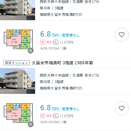
西鉄天神大牟田線 / 花畑駅 徒歩17分
築38年
/
3階建
福岡県久留米市梅満町935
6.8
万円
/
管理費
なし
無料
13.6万円
敷
礼
4LDK
/
85.92㎡
/
2階
久留米市梅満町 3階建 1988年築
賃貸マンション
西鉄天神大牟田線 / 花畑駅 徒歩17分
築38年
/
3階建
福岡県久留米市梅満町935
6.8
万円
/
管理費
なし
無料
13.6万円
敷
礼
4LDK
/
85.92㎡
/
1階