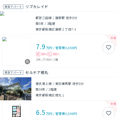
リブカレイド
賃貸アパート
都営三田線 / 蓮根駅 徒歩8分
築5年
/
3階建
東京都板橋区蓮根２丁目7-3
7.9
万円
/
管理費
3,000円
無料
無料
敷
礼
1DK
/
27.66㎡
/
1階
セルテア徳丸
賃貸アパート
東武東上線 / 東武練馬駅 徒歩8分
築34年
/
2階建
東京都板橋区徳丸１
6.5
万円
/
管理費
3,000円