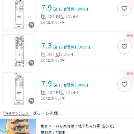
7.9
万円
/
管理費
6,000円
7.9万円
7.9万円
敷
礼
1K
/
23.94㎡
/
4階
7.3
万円
/
管理費
15,000円
無料
7.3万円
敷
礼
1K
/
23.94㎡
/
3階
7.9
万円
/
管理費
6,000円
7.9万円
7.9万円
敷
礼
1K
/
23.94㎡
/
4階
グリーン赤塚
賃貸マンション
東京メトロ有楽町線 / 地下鉄赤塚駅 徒歩3分
築49年
/
5階建