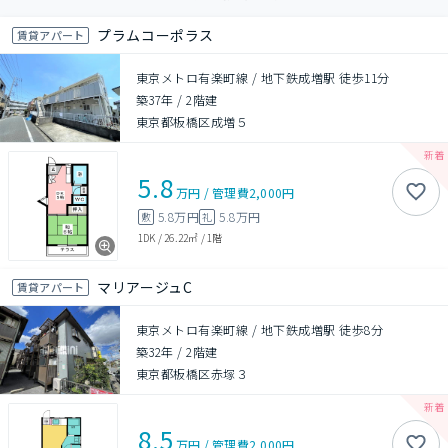
プラムコーポラス
賃貸アパート
東京メトロ有楽町線 / 地下鉄成増駅 徒歩11分
築37年
/
2階建
東京都板橋区成増５
5.8
万円
/
管理費
2,000円
5.8万円
5.8万円
敷
礼
1DK
/
26.22㎡
/
1階
マリアージュC
賃貸アパート
東京メトロ有楽町線 / 地下鉄成増駅 徒歩8分
築32年
/
2階建
東京都板橋区赤塚３
8.5
万円
/
管理費
2,000円