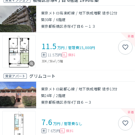
板橋区赤塚4丁目 6階建 1996年築
東京メトロ有楽町線 / 地下鉄成増駅 徒歩12分
築30年
/
6階建
東京都板橋区赤塚4丁目６－１３
11.5
万円
/
管理費
15,000円
11.5万円
無料
敷
礼
3DK
/
58㎡
/
5階
グリムコート
賃貸アパート
東京メトロ副都心線 / 地下鉄成増駅 徒歩13分
築24年
/
2階建
東京都板橋区赤塚4丁目６－３
7.6
万円
/
管理費
なし
7.6万円
無料
敷
礼