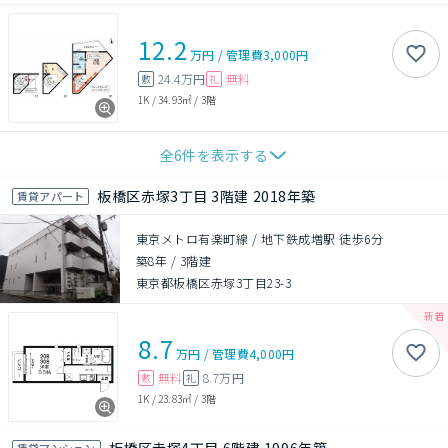
12.2
万円
/
管理費
3,000円
24.4万円
無料
敷
礼
1K
/
34.93㎡
/
3階
全
6
件を表示する
板橋区赤塚3丁目 3階建 2018年築
賃貸アパート
東京メトロ有楽町線 / 地下鉄成増駅 徒歩6分
築8年
/
3階建
東京都板橋区赤塚3丁目23-3
8.7
万円
/
管理費
4,000円
無料
8.7万円
敷
礼
1K
/
23.83㎡
/
3階
賃貸マンション