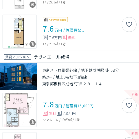
1K
/
27.3㎡
/
1階
7.6
万円
/
管理費
なし
7.6万円
無料
敷
礼
1K
/
23.5㎡
/
1階
ラヴィエール成増
賃貸マンション
東京メトロ副都心線 / 地下鉄成増駅 徒歩8分
築2年
/
地上3階地下1階建
東京都板橋区成増3丁目２８－１４
7.8
万円
/
管理費
15,000円
無料
7.8万円
敷
礼
ワンルーム
/
19.69㎡
/
1階