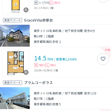
6.5万円
無料
敷
礼
1K
/
17.87㎡
/
1階
GraceVilla赤塚台
賃貸アパート
東京メトロ有楽町線 / 地下鉄赤塚駅 徒歩4分
築14年
/
2階建
東京都板橋区赤塚２
14.5
万円
/
管理費
2,000円
無料
無料
敷
礼
1SLDK
/
62.56㎡
/
1階
プラムコーポラス
賃貸アパート
東京メトロ有楽町線 / 地下鉄成増駅 徒歩11分
築37年
/
2階建
東京都板橋区成増５