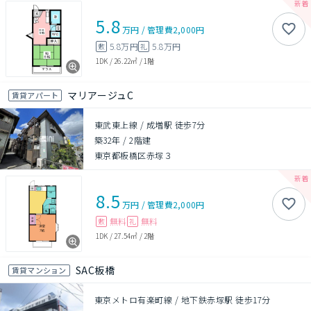
5.8
万円
/
管理費
2,000円
5.8万円
5.8万円
敷
礼
1DK
/
26.22㎡
/
1階
マリアージュC
賃貸アパート
東武東上線 / 成増駅 徒歩7分
築32年
/
2階建
東京都板橋区赤塚３
8.5
万円
/
管理費
2,000円
無料
無料
敷
礼
1DK
/
27.54㎡
/
2階
SAC板橋
賃貸マンション
東京メトロ有楽町線 / 地下鉄赤塚駅 徒歩17分