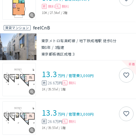
無料
無料
敷
礼
1DK
/
27.54㎡
/
2階
feelCnB
賃貸マンション
東京メトロ有楽町線 / 地下鉄成増駅 徒歩8分
築8年
/
3階建
東京都板橋区成増３
13.3
万円
/
管理費
3,000円
26.6万円
無料
敷
礼
1K
/
39.57㎡
/
1階
13.3
万円
/
管理費
3,000円
26.6万円
無料
敷
礼
1K
/
39.57㎡
/
1階