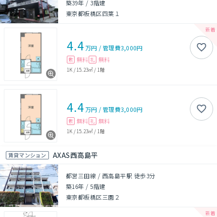
築39年
/
3階建
東京都板橋区四葉１
4.4
万円
/
管理費
3,000円
無料
無料
敷
礼
1K
/
15.23㎡
/
1階
4.4
万円
/
管理費
3,000円
無料
無料
敷
礼
1K
/
15.23㎡
/
1階
AXAS西高島平
賃貸マンション
都営三田線 / 西高島平駅 徒歩3分
築16年
/
5階建
東京都板橋区三園２