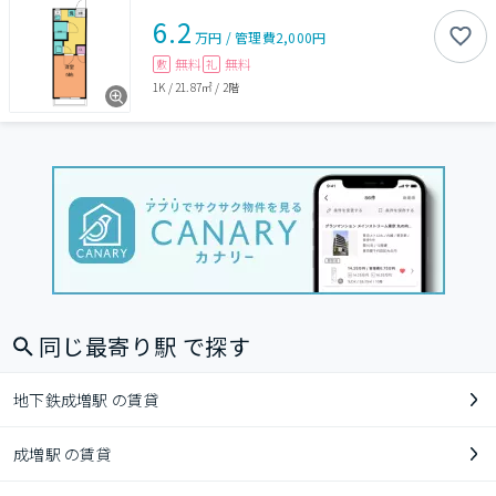
6.2
万円
/
管理費
2,000円
無料
無料
敷
礼
1K
/
21.87㎡
/
2階
同じ最寄り駅 で探す
地下鉄成増駅 の賃貸
成増駅 の賃貸