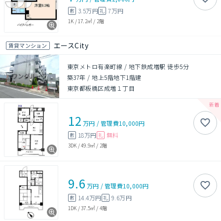
3.5万円
7万円
敷
礼
1K
/
17.2㎡
/
2階
エースCity
賃貸マンション
東京メトロ有楽町線 / 地下鉄成増駅 徒歩5分
築37年
/
地上5階地下1階建
東京都板橋区成増１丁目
12
万円
/
管理費
10,000円
18万円
無料
敷
礼
3DK
/
49.9㎡
/
2階
9.6
万円
/
管理費
10,000円
14.4万円
9.6万円
敷
礼
1DK
/
37.5㎡
/
4階