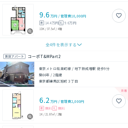
9.6
万円
/
管理費
10,000円
14.4万円
9.6万円
敷
礼
1DK
/
37.5㎡
/
4階
全
4
件を表示する
コーポT&MPart2
賃貸アパート
東京メトロ有楽町線 / 地下鉄成増駅 徒歩9分
築66年
/
2階建
東京都練馬区旭町３丁目
6.2
万円
/
管理費
2,000円
無料
無料
敷
礼
1K
/
21.87㎡
/
2階