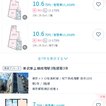
10.6
万円
/
管理費
15,000円
無料
10.6万円
敷
礼
1DK
/
29.51㎡
/
1階
10.6
万円
/
管理費
15,000円
無料
10.6万円
敷
礼
1DK
/
29.51㎡
/
地下1階
全
7
件を表示する
東武東上線成増駅3階建築3年
賃貸アパート
東京メトロ有楽町線 / 地下鉄成増駅 徒歩18分
築2年
/
3階建
東京都板橋区成増４
7
万円
/
管理費
2,000円