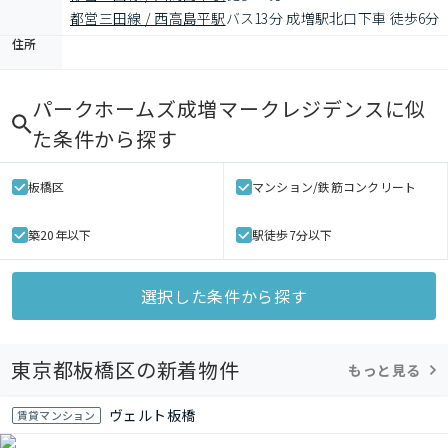
都営三田線 / 西高島平駅
バス13分 成増駅北口下車 徒歩6分
住所
パークホームズ成増マークレジデンス
に似
た条件から探す
板橋区
マンション/鉄筋コンクリート
築20年以下
駅徒歩7分以下
選択した条件から探す
東京都板橋区の新着物件
もっと見る
ヴェルト板橋
賃貸マンション