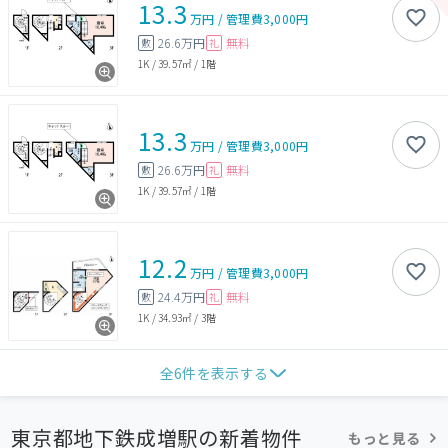
13.3
万円
/
管理費
3,000円
26.6万円
無料
敷
礼
1K
/
39.57㎡
/
1階
13.3
万円
/
管理費
3,000円
26.6万円
無料
敷
礼
1K
/
39.57㎡
/
1階
12.2
万円
/
管理費
3,000円
24.4万円
無料
敷
礼
1K
/
34.93㎡
/
3階
全
6
件を表示する
東京都地下鉄成増駅の新着物件
もっと見る