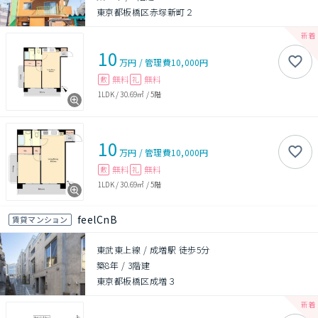
東京都板橋区赤塚新町２
10
万円
/
管理費
10,000円
無料
無料
敷
礼
1LDK
/
30.69㎡
/
5階
10
万円
/
管理費
10,000円
無料
無料
敷
礼
1LDK
/
30.69㎡
/
5階
feelCnB
賃貸マンション
東武東上線 / 成増駅 徒歩5分
築8年
/
3階建
東京都板橋区成増３