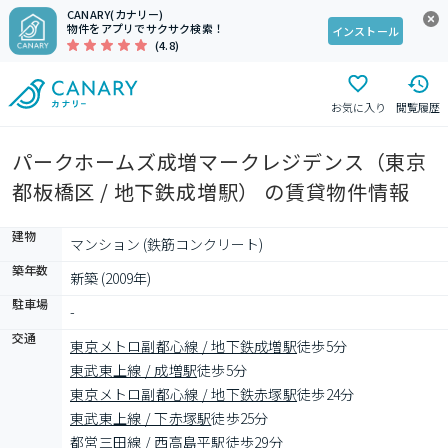
CANARY(カナリー)
物件をアプリでサクサク検索！
インストール
(4.8)
お気に入り
閲覧履歴
パークホームズ成増マークレジデンス（東京
都板橋区 / 地下鉄成増駅） の賃貸物件情報
建物
マンション (鉄筋コンクリート)
築年数
新築 (2009年)
駐車場
-
交通
東京メトロ副都心線 / 地下鉄成増駅
徒歩5分
東武東上線 / 成増駅
徒歩5分
東京メトロ副都心線 / 地下鉄赤塚駅
徒歩24分
東武東上線 / 下赤塚駅
徒歩25分
都営三田線 / 西高島平駅
徒歩29分