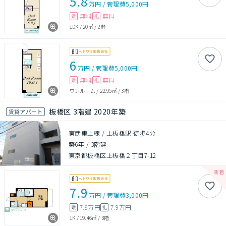
5.8
万円
/
管理費
5,000円
無料
無料
敷
礼
1DK
/
20㎡
/
2階
6
万円
/
管理費
5,000円
無料
無料
敷
礼
ワンルーム
/
22.95㎡
/
3階
板橋区 3階建 2020年築
賃貸アパート
東武東上線 / 上板橋駅 徒歩4分
築6年
/
3階建
東京都板橋区上板橋２丁目7-12
7.9
万円
/
管理費
3,000円
7.9万円
7.9万円
敷
礼
1K
/
19.46㎡
/
3階