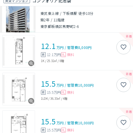
コンフォリア北池袋
賃貸マンション
東武東上線 / 下板橋駅 徒歩10分
築2年
/
11階建
東京都板橋区熊野町2-6
12.1
万円
/
管理費
8,000円
12.1万円
無料
敷
礼
1K
/
25.32㎡
/
8階
15.5
万円
/
管理費
10,000円
15.5万円
無料
敷
礼
1LDK
/
36.33㎡
/
4階
15.5
万円
/
管理費
10,000円
15.5万円
無料
敷
礼