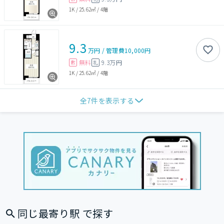
1K
/
25.62㎡
/
4階
9.3
万円
/
管理費
10,000円
無料
9.3万円
敷
礼
1K
/
25.62㎡
/
4階
全
7
件を表示する
同じ最寄り駅 で探す