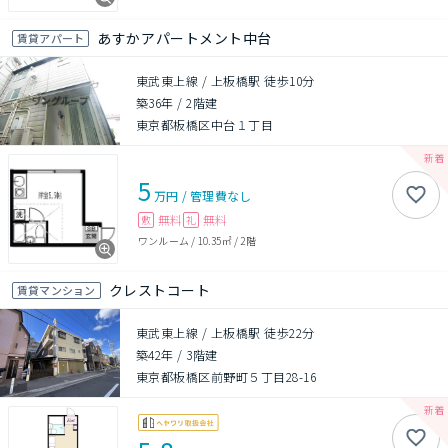
あすかアパートメント中台
賃貸アパート
東武東上線 / 上板橋駅 徒歩10分
築36年
/
2階建
東京都板橋区中台１丁目
5
万円
/
管理費
なし
無料
無料
敷
礼
ワンルーム
/
10.35㎡
/
2階
クレストコート
賃貸マンション
東武東上線 / 上板橋駅 徒歩22分
築42年
/
3階建
東京都板橋区前野町５丁目28-16