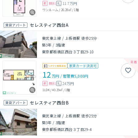
無料
11.7万円
敷
礼
ワンルーム
/
26.28㎡
/
1階
セレスティア西台A
賃貸アパート
東武東上線 / 上板橋駅 徒歩25分
築3年
/
3階建
東京都板橋区西台３丁目29-10
家賃カード決済可
12
万円
/
管理費
5,000円
無料
24万円
敷
礼
1LDK
/
40.29㎡
/
1階
セレスティア西台B
賃貸アパート
東武東上線 / 上板橋駅 徒歩25分
築3年
/
3階建
東京都板橋区西台３丁目29-4