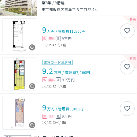
築7年
/
8階建
東京都板橋区高島平８丁目32-14
9
万円
/
管理費
11,500円
無料
9万円
敷
礼
1K
/
25.42㎡
/
6階
家賃カード決済可
9.2
万円
/
管理費
7,000円
無料
9.2万円
敷
礼
1K
/
25.42㎡
/
6階
9
万円
/
管理費
9,000円
無料
9万円
敷
礼
1K
/
25.52㎡
/
4階