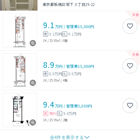
東京都板橋区坂下３丁目29-22
9.1
万円
/
管理費
15,000円
9.1万円
9.1万円
敷
礼
1K
/
25.95㎡
/
6階
8.9
万円
/
管理費
15,000円
8.9万円
8.9万円
敷
礼
1K
/
25.95㎡
/
4階
9.4
万円
/
管理費
5,000円
無料
9.4万円
敷
礼
1K
/
25.95㎡
/
2階
全
4
件を表示する