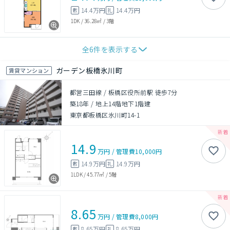
14.4万円
14.4万円
敷
礼
1DK
/
36.28㎡
/
3階
全
6
件を表示する
ガーデン板橋氷川町
賃貸マンション
都営三田線 / 板橋区役所前駅 徒歩7分
築18年
/
地上14階地下1階建
東京都板橋区氷川町14-1
14.9
万円
/
管理費
10,000円
14.9万円
14.9万円
敷
礼
1LDK
/
45.77㎡
/
5階
8.65
万円
/
管理費
8,000円
8.65万円
8.65万円
敷
礼