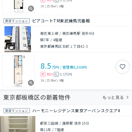
1K
/
25.96㎡
/
4階
ピアコートTM東武練馬弐番館
賃貸マンション
東武東上線 / 東武練馬駅 徒歩6分
築7年
/
4階建
東京都練馬区北町１丁目42-3
8.5
万円
/
管理費
6,000円
無料
8.5万円
敷
礼
1K
/
25.98㎡
/
4階
東京都板橋区の新着物件
もっと見る
ハーモニーレジデンス東京アーバンスクエア#
賃貸マンション
都営三田線 / 蓮根駅 徒歩10分
築11年
/
7階建