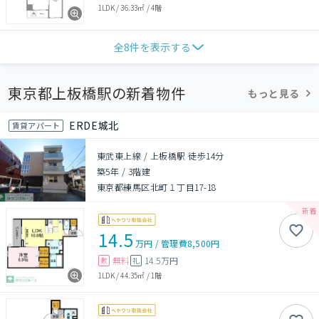
1LDK
/
36.33㎡
/
4階
全
8
件を表示する
東京都上板橋駅の新着物件
もっと見る
ERDE城北
賃貸アパート
東武東上線 / 上板橋駅 徒歩14分
築5年
/
3階建
東京都練馬区北町１丁目17-18
14.5
万円
/
管理費
8,500円
無料
14.5万円
敷
礼
1LDK
/
44.35㎡
/
1階