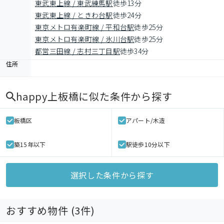
東武東上線 / 東武練馬駅
徒歩13分
東武東上線 / ときわ台駅
徒歩24分
東京メトロ有楽町線 / 平和台駅
徒歩25分
東京メトロ有楽町線 / 氷川台駅
徒歩25分
都営三田線 / 志村三丁目駅
徒歩34分
住所
happy上板橋
に似た条件から探す
板橋区
アパート/木造
築15年以下
駅徒歩10分以下
選択した条件から探す
おすすめ物件 (
3
件)