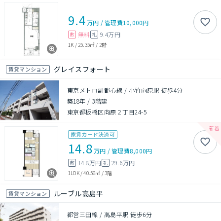
9.4
万円
/
管理費
10,000円
無料
9.4万円
敷
礼
1K
/
25.35㎡
/
2階
グレイスフォート
賃貸マンション
東京メトロ副都心線 / 小竹向原駅 徒歩4分
築18年
/
3階建
東京都板橋区向原２丁目24-5
家賃カード決済可
14.8
万円
/
管理費
8,000円
14.8万円
29.6万円
敷
礼
1LDK
/
40.56㎡
/
3階
ルーブル高島平
賃貸マンション
都営三田線 / 高島平駅 徒歩6分