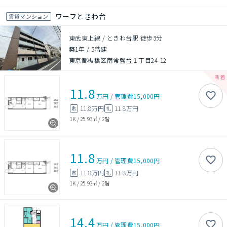
ワーフときわ台
賃貸マンション
東武東上線 / ときわ台駅 徒歩3分
築1年
/
5階建
東京都板橋区南常盤台１丁目24-12
11.8
万円
/
管理費
15,000円
11.8万円
11.8万円
敷
礼
1K
/
25.93㎡
/
2階
11.8
万円
/
管理費
15,000円
11.8万円
11.8万円
敷
礼
1K
/
25.93㎡
/
2階
14.4
万円
/
管理費
15,000円