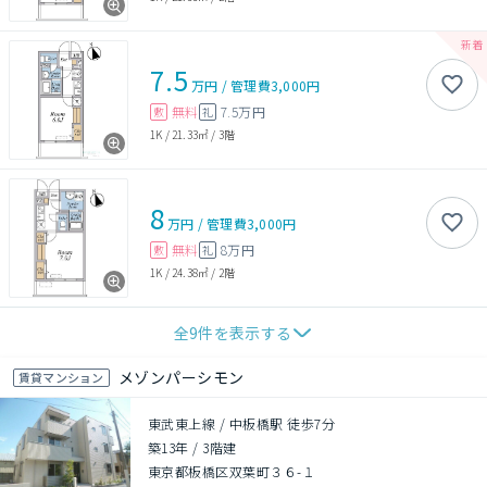
7.5
万円
/
管理費
3,000円
無料
7.5万円
敷
礼
1K
/
21.33㎡
/
3階
8
万円
/
管理費
3,000円
無料
8万円
敷
礼
1K
/
24.38㎡
/
2階
全
9
件を表示する
メゾンパーシモン
賃貸マンション
東武東上線 / 中板橋駅 徒歩7分
築13年
/
3階建
東京都板橋区双葉町３６-１