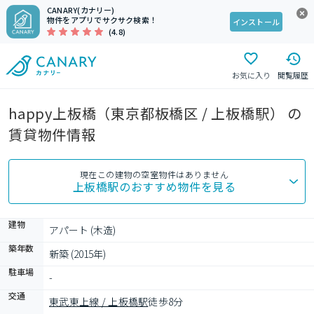
CANARY(カナリー)
物件をアプリでサクサク検索！
インストール
(4.8)
お気に入り
閲覧履歴
happy上板橋（東京都板橋区 / 上板橋駅） の
賃貸物件情報
現在この建物の空室物件はありません
上板橋駅
のおすすめ物件を見る
建物
アパート (木造)
築年数
新築 (2015年)
駐車場
-
交通
東武東上線 / 上板橋駅
徒歩8分