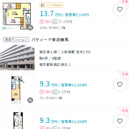
13.7
万円
/
管理費
5,500円
無料
27.4万円
敷
礼
2LDK
/
58.49㎡
/
1階
パティーナ東武練馬
賃貸マンション
東武東上線 / 上板橋駅 徒歩23分
築6年
/
6階建
東京都板橋区徳丸１
9.3
万円
/
管理費
10,000円
無料
9.3万円
敷
礼
1K
/
25.62㎡
/
5階
9.3
万円
/
管理費
10,000円
無料
9.3万円
敷
礼