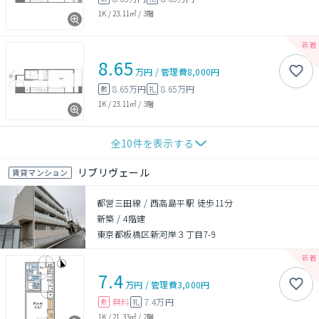
1K
/
23.11㎡
/
3階
8.65
万円
/
管理費
8,000円
8.65万円
8.65万円
敷
礼
1K
/
23.11㎡
/
3階
全
10
件を表示する
リブリヴェール
賃貸マンション
都営三田線 / 西高島平駅 徒歩11分
新築
/
4階建
東京都板橋区新河岸３丁目7-9
7.4
万円
/
管理費
3,000円
無料
7.4万円
敷
礼
1K
/
21.33㎡
/
2階