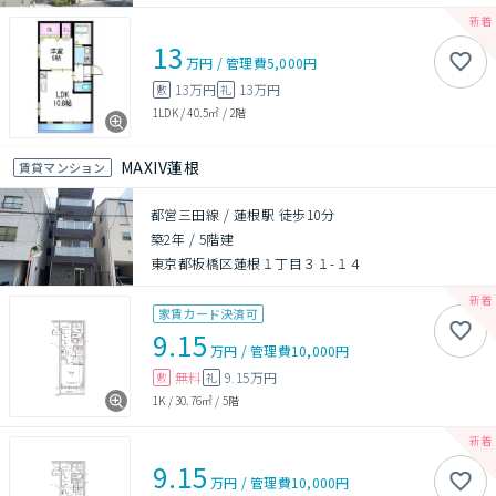
13
万円
/
管理費
5,000円
13万円
13万円
敷
礼
1LDK
/
40.5㎡
/
2階
MAXIV蓮根
賃貸マンション
都営三田線 / 蓮根駅 徒歩10分
築2年
/
5階建
東京都板橋区蓮根１丁目３１-１４
家賃カード決済可
9.15
万円
/
管理費
10,000円
無料
9.15万円
敷
礼
1K
/
30.76㎡
/
5階
9.15
万円
/
管理費
10,000円