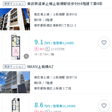
東武鉄道東上線上板橋駅徒歩9分4階建て築4年
賃貸マンション
東武東上線 / 上板橋駅 徒歩9分
築5年
/
4階建
東京都板橋区東新町1丁目12-3
9.1
万円
/
管理費
3,500円
無料
13.65万円
敷
礼
1K
/
25.73㎡
/
2階
MAXIV上板橋AZ
賃貸マンション
東武東上線 / 上板橋駅 徒歩7分
築8年
/
7階建
東京都板橋区上板橋３丁目
8.6
万円
/
管理費
10,000円
無料
8.6万円
敷
礼