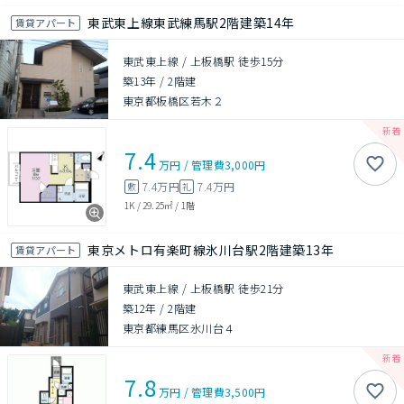
東武東上線東武練馬駅2階建築14年
賃貸アパート
東武東上線 / 上板橋駅 徒歩15分
築13年
/
2階建
東京都板橋区若木２
7.4
万円
/
管理費
3,000円
7.4万円
7.4万円
敷
礼
1K
/
29.25㎡
/
1階
東京メトロ有楽町線氷川台駅2階建築13年
賃貸アパート
東武東上線 / 上板橋駅 徒歩21分
築12年
/
2階建
東京都練馬区氷川台４
7.8
万円
/
管理費
3,500円