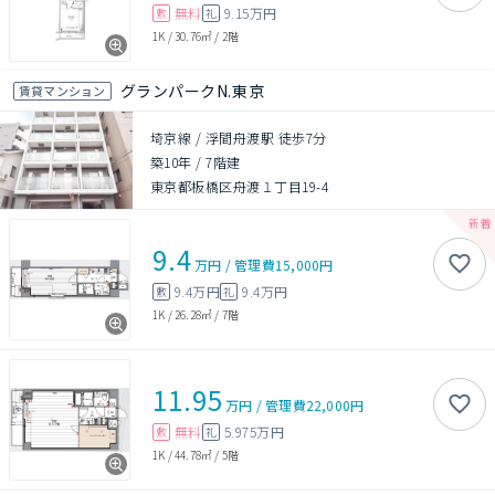
無料
9.15万円
敷
礼
1K
/
30.76㎡
/
2階
グランパークN.東京
賃貸マンション
埼京線 / 浮間舟渡駅 徒歩7分
築10年
/
7階建
東京都板橋区舟渡１丁目19-4
9.4
万円
/
管理費
15,000円
9.4万円
9.4万円
敷
礼
1K
/
26.28㎡
/
7階
11.95
万円
/
管理費
22,000円
無料
5.975万円
敷
礼
1K
/
44.78㎡
/
5階