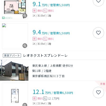
9.1
万円
/
管理費
5,500円
無料
無料
敷
礼
1K
/
30.09㎡
/
1階
9.4
万円
/
管理費
5,500円
無料
無料
敷
礼
1K
/
30.09㎡
/
1階
レオネクストスプレンドーレ
賃貸アパート
東武東上線 / 上板橋駅 徒歩8分
築11年
/
2階建
東京都板橋区桜川３丁目
12.1
万円
/
管理費
6,500円
無料
12.1万円
敷
礼
1K
/
23.94㎡
/
2階