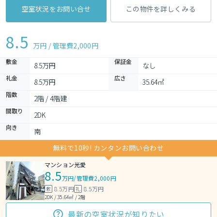
空室状況をお問い合せ
この物件を詳しくみる
8.5
万円 / 管理費
2,000円
敷金
保証金
8.5万円
なし
礼金
広さ
8.5万円
35.64㎡
階数
2階 / 4階建
間取り
2DK 
向き
南
無料で10秒! カンタンお問い合わせ
マンション光愛
8.5
万円
/
管理費2,000円
8.5万円
8.5万円
敷
礼
2DK / 35.64㎡ / 2階
最新の空室状況が知りたい