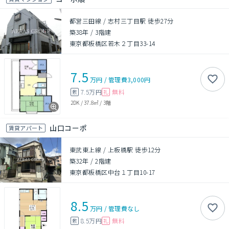
都営三田線 / 志村三丁目駅 徒歩27分
築38年
/
3階建
東京都板橋区若木２丁目33-14
7.5
万円
/
管理費
3,000円
7.5万円
無料
敷
礼
2DK
/
37.8㎡
/
3階
山口コーポ
賃貸アパート
東武東上線 / 上板橋駅 徒歩12分
築32年
/
2階建
東京都板橋区中台１丁目10-17
8.5
万円
/
管理費
なし
8.5万円
無料
敷
礼