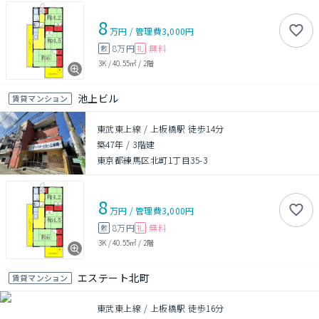
8
万円
/
管理費
3,000円
8万円
無料
敷
礼
3K
/
40.55㎡
/
2階
池上ビル
賃貸マンション
東武東上線 / 上板橋駅 徒歩14分
築47年
/
3階建
東京都練馬区北町1丁目35-3
8
万円
/
管理費
3,000円
8万円
無料
敷
礼
3K
/
40.55㎡
/
2階
エステート北町
賃貸マンション
東武東上線 / 上板橋駅 徒歩16分