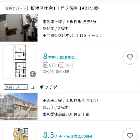
板橋区中台1丁目 2階建 1981年築
賃貸アパート
東武東上線 / 上板橋駅 徒歩5分
築45年
/
2階建
東京都板橋区中台1丁目３７－１１
8
万円
/
管理費
なし
8万円
無料
敷
礼
3DK
/
44.78㎡
/
1階
コーポウチダ
賃貸アパート
東武東上線 / 上板橋駅 徒歩16分
築33年
/
2階建
東京都練馬区氷川台２丁目
8.3
万円
/
管理費
2,000円