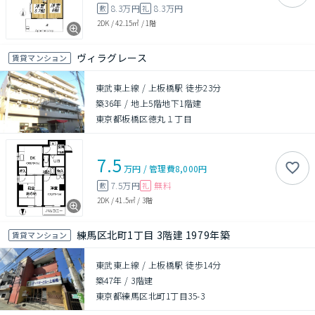
8.3万円
8.3万円
敷
礼
2DK
/
42.15㎡
/
1階
ヴィラグレース
賃貸マンション
東武東上線 / 上板橋駅 徒歩23分
築36年
/
地上5階地下1階建
東京都板橋区徳丸１丁目
7.5
万円
/
管理費
8,000円
7.5万円
無料
敷
礼
2DK
/
41.5㎡
/
3階
練馬区北町1丁目 3階建 1979年築
賃貸マンション
東武東上線 / 上板橋駅 徒歩14分
築47年
/
3階建
東京都練馬区北町1丁目35-3