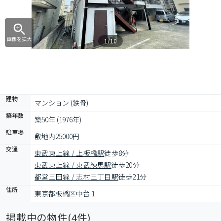
画像を拡大
1/10
建物
マンション (鉄骨)
築年数
築50年 (1976年)
駐車場
敷地内25000円
交通
東武東上線 / 上板橋駅
徒歩8分
東武東上線 / 東武練馬駅
徒歩20分
都営三田線 / 志村三丁目駅
徒歩21分
住所
東京都板橋区中台１
掲載中の物件(
4
件)