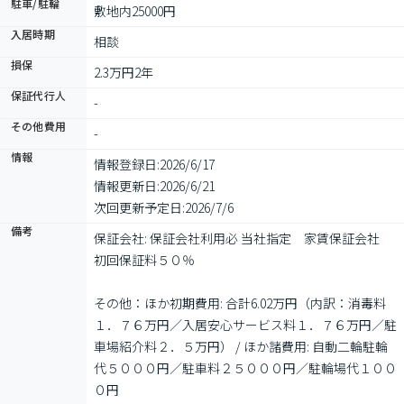
駐車/駐輪
敷地内25000円
入居時期
相談
損保
2.3万円2年
保証代行人
-
その他費用
-
情報
情報登録日:
2026/6/17
情報更新日:
2026/6/21
次回更新予定日:
2026/7/6
備考
保証会社: 保証会社利用必 当社指定　家賃保証会社　
初回保証料５０％

その他：ほか初期費用: 合計6.02万円（内訳：消毒料
１．７６万円／入居安心サービス料１．７６万円／駐
車場紹介料２．５万円） / ほか諸費用: 自動二輪駐輪
代５０００円／駐車料２５０００円／駐輪場代１００
０円