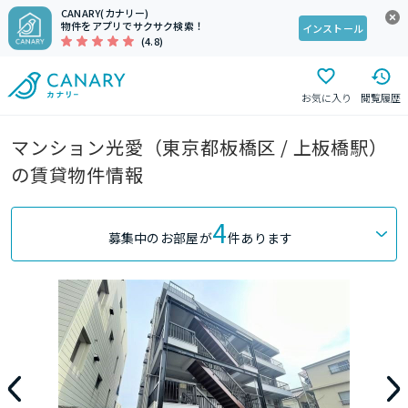
CANARY(カナリー)
物件をアプリでサクサク検索！
インストール
(4.8)
お気に入り
閲覧履歴
マンション光愛（東京都板橋区 / 上板橋駅）
の賃貸物件情報
4
募集中のお部屋が
件あります