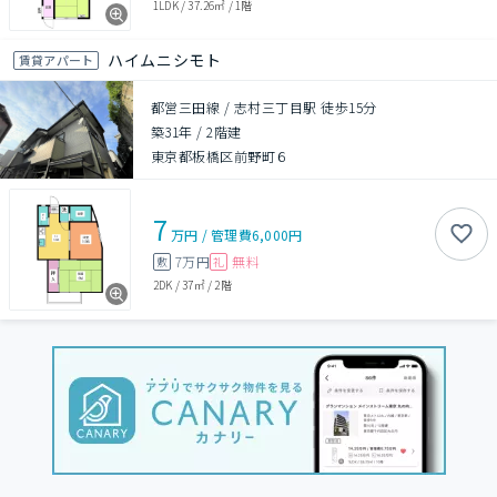
1LDK
/
37.26㎡
/
1階
ハイムニシモト
賃貸アパート
都営三田線 / 志村三丁目駅 徒歩15分
築31年
/
2階建
東京都板橋区前野町６
7
万円
/
管理費
6,000円
7万円
無料
敷
礼
2DK
/
37㎡
/
2階