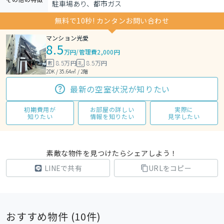
駐車場あり、都市ガス
無料で10秒! カンタンお問い合わせ
マンション光愛
8.5
万円
/
管理費2,000円
8.5万円
8.5万円
敷
礼
2DK / 35.64㎡ / 2階
最新の空室状況が知りたい
初期費用が
お部屋の詳しい
実際に
知りたい
情報を知りたい
見学したい
素敵な物件を見つけたらシェアしよう！
LINEで共有
URLをコピー
おすすめ物件 (
10
件)