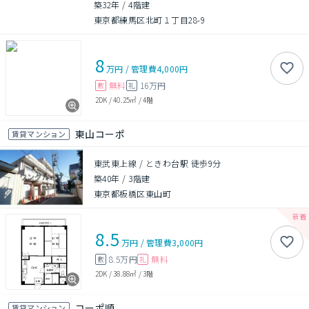
築32年
/
4階建
東京都練馬区北町１丁目28-9
8
万円
/
管理費
4,000円
無料
16万円
敷
礼
2DK
/
40.25㎡
/
4階
東山コーポ
賃貸マンション
東武東上線 / ときわ台駅 徒歩9分
築40年
/
3階建
東京都板橋区東山町
8.5
万円
/
管理費
3,000円
8.5万円
無料
敷
礼
2DK
/
38.88㎡
/
3階
コーポ順
賃貸マンション