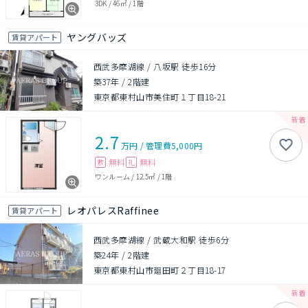
3DK
/
46㎡
/
1階
ヤングバッズ
賃貸アパート
西武多摩湖線 / 八坂駅 徒歩16分
築37年
/
2階建
東京都東村山市美住町１丁目18-21
2.7
万円
/
管理費
5,000円
無料
無料
敷
礼
ワンルーム
/
12.5㎡
/
1階
レオパレスRaffinee
賃貸アパート
西武多摩湖線 / 武蔵大和駅 徒歩6分
築24年
/
2階建
東京都東村山市廻田町２丁目18-17