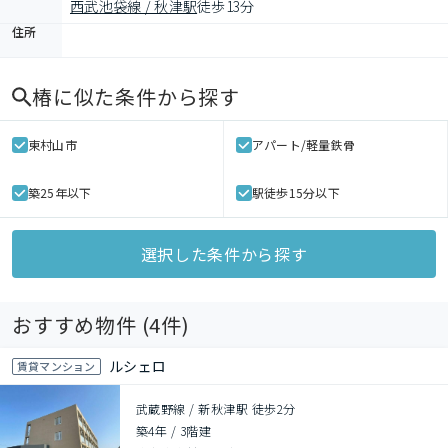
西武池袋線 / 秋津駅
徒歩13分
住所
椿
に似た条件から探す
東村山市
アパート/軽量鉄骨
築25年以下
駅徒歩15分以下
選択した条件から探す
おすすめ物件 (
4
件)
ルシェロ
賃貸マンション
武蔵野線 / 新秋津駅 徒歩2分
築4年
/
3階建