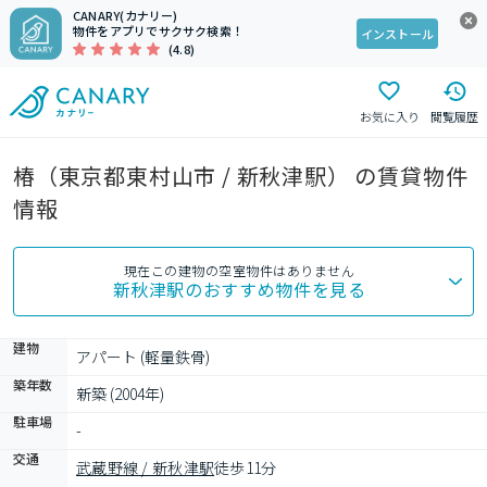
CANARY(カナリー)
物件をアプリでサクサク検索！
インストール
(4.8)
お気に入り
閲覧履歴
椿（東京都東村山市 / 新秋津駅） の賃貸物件
情報
現在この建物の空室物件はありません
新秋津駅
のおすすめ物件を見る
建物
アパート (軽量鉄骨)
築年数
新築 (2004年)
駐車場
-
交通
武蔵野線 / 新秋津駅
徒歩11分