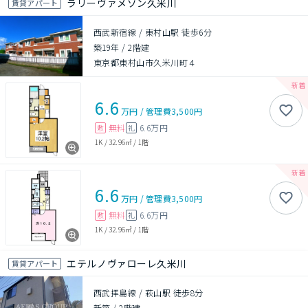
ラリーヴァメゾン久米川
賃貸アパート
西武新宿線 / 東村山駅 徒歩6分
築19年
/
2階建
東京都東村山市久米川町４
6.6
万円
/
管理費
3,500円
無料
6.6万円
敷
礼
1K
/
32.96㎡
/
1階
6.6
万円
/
管理費
3,500円
無料
6.6万円
敷
礼
1K
/
32.96㎡
/
1階
エテルノヴァローレ久米川
賃貸アパート
西武拝島線 / 萩山駅 徒歩8分
新築
/
2階建