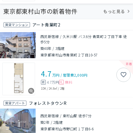
東京都東村山市の新着物件
もっと見る
アート青葉町2
賃貸マンション
西武新宿線 / 久米川駅 バス6分 青葉町２丁目下車 徒
歩5分
築40年
/
3階建
東京都東村山市青葉町２丁目10-57
4.7
万円
/
管理費
2,000円
4.7万円
無料
敷
礼
1DK
/
24.8㎡
/
2階
フォレストタウンR
賃貸アパート
西武新宿線 / 東村山駅 徒歩7分
築2年
/
2階建
東京都東村山市野口町１丁目6-6