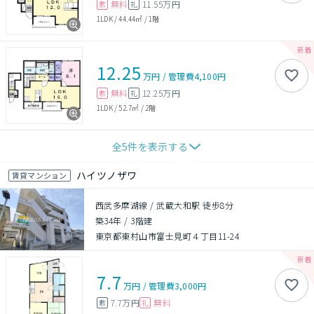
無料
11.55万円
敷
礼
1LDK
/
44.44㎡
/
1階
12.25
万円
/
管理費
4,100円
無料
12.25万円
敷
礼
1LDK
/
52.7㎡
/
2階
全
5
件を表示する
ハイツノザワ
賃貸マンション
西武多摩湖線 / 武蔵大和駅 徒歩8分
築34年
/
3階建
東京都東村山市富士見町４丁目11-24
7.7
万円
/
管理費
3,000円
7.7万円
無料
敷
礼