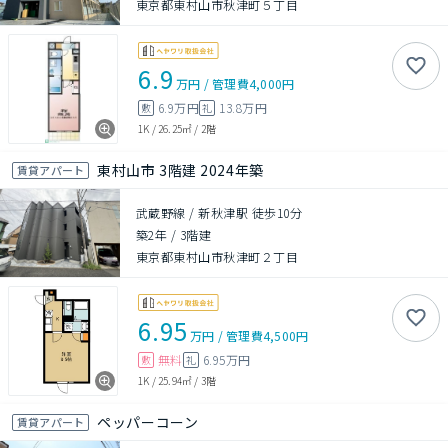
東京都東村山市秋津町５丁目
6.9
万円
/
管理費
4,000円
6.9万円
13.8万円
敷
礼
1K
/
26.25㎡
/
2階
東村山市 3階建 2024年築
賃貸アパート
武蔵野線 / 新秋津駅 徒歩10分
築2年
/
3階建
東京都東村山市秋津町２丁目
6.95
万円
/
管理費
4,500円
無料
6.95万円
敷
礼
1K
/
25.94㎡
/
3階
ペッパーコーン
賃貸アパート