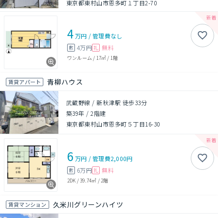
東京都東村山市恩多町１丁目2-70
4
万円
/
管理費
なし
4万円
無料
敷
礼
ワンルーム
/
17㎡
/
1階
青柳ハウス
賃貸アパート
武蔵野線 / 新秋津駅 徒歩33分
築39年
/
2階建
東京都東村山市恩多町５丁目16-30
6
万円
/
管理費
2,000円
6万円
無料
敷
礼
2DK
/
39.74㎡
/
2階
久米川グリーンハイツ
賃貸マンション