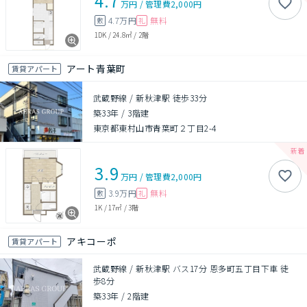
4.7
万円
/
管理費
2,000円
4.7万円
無料
敷
礼
1DK
/
24.8㎡
/
2階
アート青葉町
賃貸アパート
武蔵野線 / 新秋津駅 徒歩33分
築33年
/
3階建
東京都東村山市青葉町２丁目2-4
3.9
万円
/
管理費
2,000円
3.9万円
無料
敷
礼
1K
/
17㎡
/
3階
アキコーポ
賃貸アパート
武蔵野線 / 新秋津駅 バス17分 恩多町五丁目下車 徒
歩8分
築33年
/
2階建