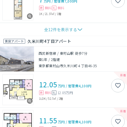
万円
/
管理費
7,000円
無料
無料
敷
礼
1K
/
21.37㎡
/
1階
全
12
件を表示する
久米川町4丁目アパート
賃貸アパート
西武新宿線 / 東村山駅 徒歩7分
築1年
/
2階建
東京都東村山市久米川町４丁目46-35
12.05
万円
/
管理費
4,100円
無料
12.05万円
敷
礼
1LDK
/
52.7㎡
/
2階
11.55
万円
/
管理費
4,100円