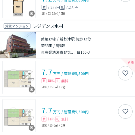
7.2万円
7.2万円
敷
礼
1K
/
23.75㎡
/
2階
レジデンス水村
賃貸マンション
武蔵野線 / 新秋津駅 徒歩12分
築33年
/
5階建
東京都清瀬市野塩1丁目160-3
7.7
万円
/
管理費
5,500円
無料
無料
敷
礼
2DK
/
36.6㎡
/
2階
7.7
万円
/
管理費
5,500円
無料
無料
敷
礼
2DK
/
36.6㎡
/
2階