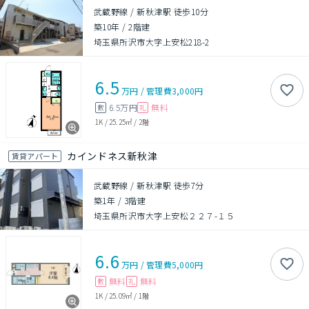
武蔵野線 / 新秋津駅 徒歩10分
築10年
/
2階建
埼玉県所沢市大字上安松218-2
6.5
万円
/
管理費
3,000円
6.5万円
無料
敷
礼
1K
/
25.25㎡
/
2階
カインドネス新秋津
賃貸アパート
武蔵野線 / 新秋津駅 徒歩7分
築1年
/
3階建
埼玉県所沢市大字上安松２２７-１５
6.6
万円
/
管理費
5,000円
無料
無料
敷
礼
1K
/
25.09㎡
/
1階