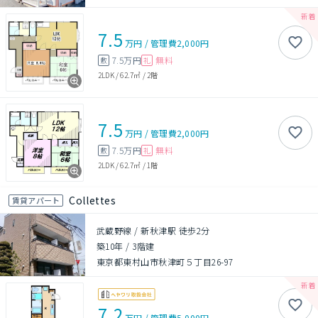
7.5
万円
/
管理費
2,000円
7.5万円
無料
敷
礼
2LDK
/
62.7㎡
/
2階
7.5
万円
/
管理費
2,000円
7.5万円
無料
敷
礼
2LDK
/
62.7㎡
/
1階
Collettes
賃貸アパート
武蔵野線 / 新秋津駅 徒歩2分
築10年
/
3階建
東京都東村山市秋津町５丁目26-97
7.2
万円
/
管理費
5,000円