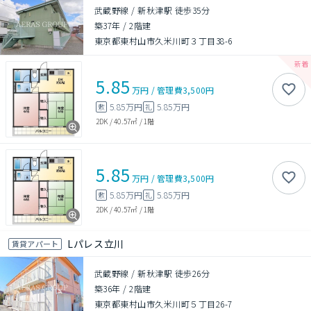
武蔵野線 / 新秋津駅 徒歩35分
築37年
/
2階建
東京都東村山市久米川町３丁目38-6
5.85
万円
/
管理費
3,500円
5.85万円
5.85万円
敷
礼
2DK
/
40.57㎡
/
1階
5.85
万円
/
管理費
3,500円
5.85万円
5.85万円
敷
礼
2DK
/
40.57㎡
/
1階
Lパレス立川
賃貸アパート
武蔵野線 / 新秋津駅 徒歩26分
築36年
/
2階建
東京都東村山市久米川町５丁目26-7