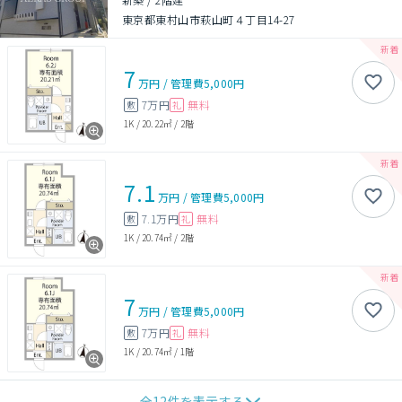
東京都東村山市萩山町４丁目14-27
7
万円
/
管理費
5,000円
7万円
無料
敷
礼
1K
/
20.22㎡
/
2階
7.1
万円
/
管理費
5,000円
7.1万円
無料
敷
礼
1K
/
20.74㎡
/
2階
7
万円
/
管理費
5,000円
7万円
無料
敷
礼
1K
/
20.74㎡
/
1階
全
12
件を表示する