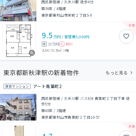
西武新宿線 / 久米川駅 徒歩4分
築36年
/
4階建
東京都東村山市栄町２丁目5-9
9.5
万円
/
管理費
5,000円
19万円
無料
敷
礼
2LDK
/
51.56㎡
/
4階
東京都新秋津駅の新着物件
もっと見る
アート青葉町2
賃貸マンション
西武新宿線 / 久米川駅 バス6分 青葉町２丁目下車 徒
歩5分
築40年
/
3階建
東京都東村山市青葉町２丁目10-57