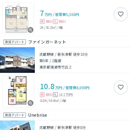
7
万円
/
管理費
5,500円
無料
無料
敷
礼
2K
/
30.25㎡
/
3階
ファインガーネット
賃貸アパート
武蔵野線 / 新秋津駅 徒歩33分
築5年
/
2階建
東京都清瀬市竹丘２
10.8
万円
/
管理費
8,000円
無料
16.2万円
敷
礼
2LDK
/
54.06㎡
/
1階
Unebrise
賃貸アパート
武蔵野線 / 新秋津駅 徒歩8分