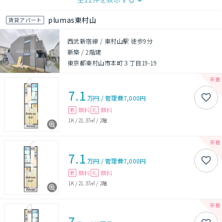
plumas東村山
賃貸アパート
西武新宿線 / 東村山駅 徒歩9分
新築
/
2階建
東京都東村山市本町３丁目19-19
7.1
万円
/
管理費
7,000円
無料
無料
敷
礼
1K
/
21.37㎡
/
2階
7.1
万円
/
管理費
7,000円
無料
無料
敷
礼
1K
/
21.37㎡
/
2階
7