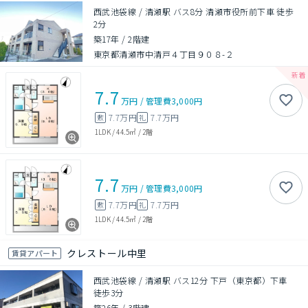
西武池袋線 / 清瀬駅 バス8分 清瀬市役所前下車 徒歩
2分
築17年
/
2階建
東京都清瀬市中清戸４丁目９０８-２
7.7
万円
/
管理費
3,000円
7.7万円
7.7万円
敷
礼
1LDK
/
44.5㎡
/
2階
7.7
万円
/
管理費
3,000円
7.7万円
7.7万円
敷
礼
1LDK
/
44.5㎡
/
2階
クレストール中里
賃貸アパート
西武池袋線 / 清瀬駅 バス12分 下戸（東京都）下車
徒歩3分
築26年
/
3階建