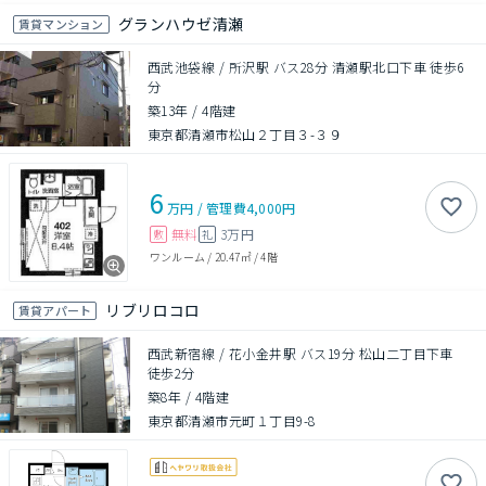
グランハウゼ清瀬
賃貸マンション
西武池袋線 / 所沢駅 バス28分 清瀬駅北口下車 徒歩6
分
築13年
/
4階建
東京都清瀬市松山２丁目３-３９
6
万円
/
管理費
4,000円
無料
3万円
敷
礼
ワンルーム
/
20.47㎡
/
4階
リブリロコロ
賃貸アパート
西武新宿線 / 花小金井駅 バス19分 松山二丁目下車
徒歩2分
築8年
/
4階建
東京都清瀬市元町１丁目9-8