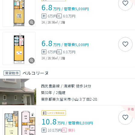
6.8
万円
/
管理費
5,000円
6万円
6.8万円
敷
礼
1K
/
28.98㎡
/
1階
6.8
万円
/
管理費
5,000円
6万円
6.8万円
敷
礼
1K
/
28.98㎡
/
1階
ベルコリーヌ
賃貸物件
西武豊島線 / 清瀬駅 徒歩14分
築32年
/
2階建
東京都東久留米市小山３丁目2-28
10.8
万円
/
管理費
8,000円
10.8万円
無料
敷
礼