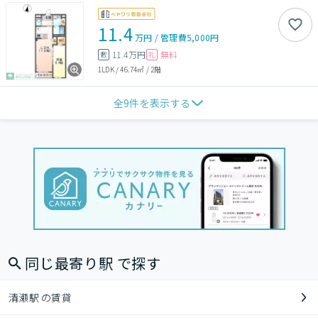
11.4
万円
/
管理費
5,000円
11.4万円
無料
敷
礼
1LDK
/
46.74㎡
/
2階
全
9
件を表示する
同じ最寄り駅 で探す
清瀬駅 の賃貸