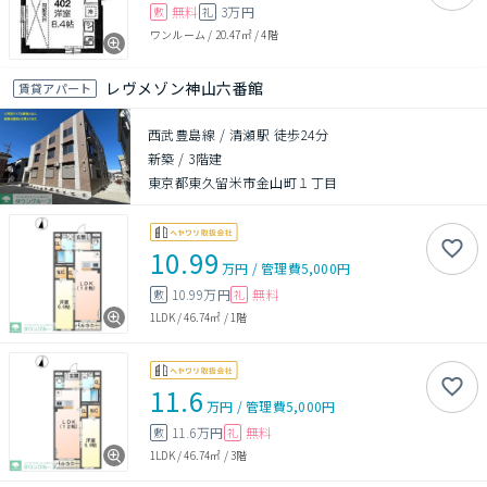
無料
3万円
敷
礼
ワンルーム
/
20.47㎡
/
4階
レヴメゾン神山六番館
賃貸アパート
西武豊島線 / 清瀬駅 徒歩24分
新築
/
3階建
東京都東久留米市金山町１丁目
10.99
万円
/
管理費
5,000円
10.99万円
無料
敷
礼
1LDK
/
46.74㎡
/
1階
11.6
万円
/
管理費
5,000円
11.6万円
無料
敷
礼
1LDK
/
46.74㎡
/
3階