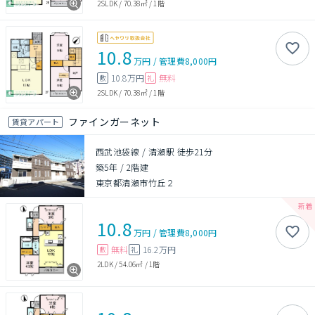
2SLDK
/
70.38㎡
/
1階
10.8
万円
/
管理費
8,000円
10.8万円
無料
敷
礼
2SLDK
/
70.38㎡
/
1階
ファインガーネット
賃貸アパート
西武池袋線 / 清瀬駅 徒歩21分
築5年
/
2階建
東京都清瀬市竹丘２
10.8
万円
/
管理費
8,000円
無料
16.2万円
敷
礼
2LDK
/
54.06㎡
/
1階