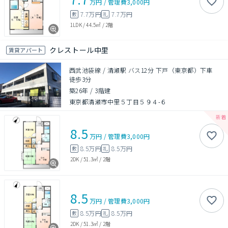
万円
/
管理費
3,000円
7.7万円
7.7万円
敷
礼
1LDK
/
44.5㎡
/
2階
クレストール中里
賃貸アパート
西武池袋線 / 清瀬駅 バス12分 下戸（東京都）下車
徒歩3分
築26年
/
3階建
東京都清瀬市中里５丁目５９４-６
8.5
万円
/
管理費
3,000円
8.5万円
8.5万円
敷
礼
2DK
/
51.3㎡
/
2階
8.5
万円
/
管理費
3,000円
8.5万円
8.5万円
敷
礼
2DK
/
51.3㎡
/
2階