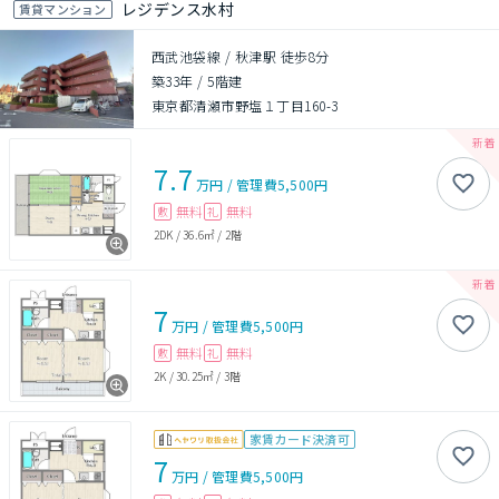
レジデンス水村
賃貸マンション
西武池袋線 / 秋津駅 徒歩8分
築33年
/
5階建
東京都清瀬市野塩１丁目160-3
7.7
万円
/
管理費
5,500円
無料
無料
敷
礼
2DK
/
36.6㎡
/
2階
7
万円
/
管理費
5,500円
無料
無料
敷
礼
2K
/
30.25㎡
/
3階
家賃カード決済可
7
万円
/
管理費
5,500円