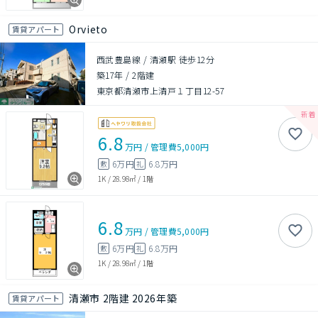
Orvieto
賃貸アパート
西武豊島線 / 清瀬駅 徒歩12分
築17年
/
2階建
東京都清瀬市上清戸１丁目12-57
6.8
万円
/
管理費
5,000円
6万円
6.8万円
敷
礼
1K
/
28.98㎡
/
1階
6.8
万円
/
管理費
5,000円
6万円
6.8万円
敷
礼
1K
/
28.98㎡
/
1階
清瀬市 2階建 2026年築
賃貸アパート