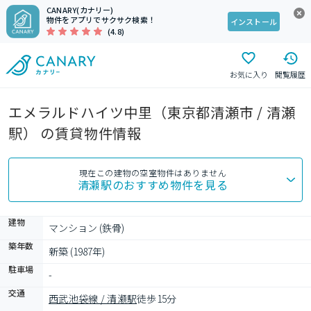
CANARY(カナリー)
物件をアプリでサクサク検索！
インストール
(4.8)
お気に入り
閲覧履歴
エメラルドハイツ中里（東京都清瀬市 / 清瀬
駅） の賃貸物件情報
現在この建物の空室物件はありません
清瀬駅
のおすすめ物件を見る
建物
マンション (鉄骨)
築年数
新築 (1987年)
駐車場
-
交通
西武池袋線 / 清瀬駅
徒歩15分