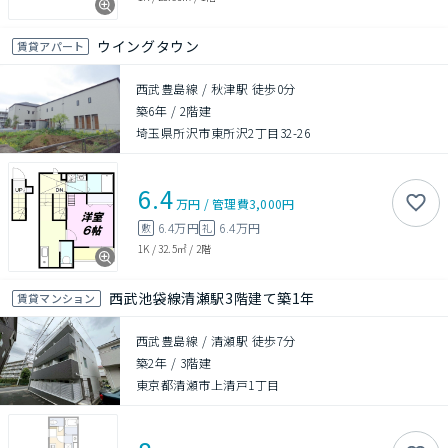
ウイングタウン
賃貸アパート
西武豊島線 / 秋津駅 徒歩0分
築6年
/
2階建
埼玉県所沢市東所沢2丁目32-26
6.4
万円
/
管理費
3,000円
6.4万円
6.4万円
敷
礼
1K
/
32.5㎡
/
2階
西武池袋線清瀬駅3階建て築1年
賃貸マンション
西武豊島線 / 清瀬駅 徒歩7分
築2年
/
3階建
東京都清瀬市上清戸1丁目