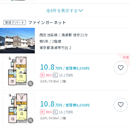
全
6
件を表示する
ファインガーネット
賃貸アパート
西武池袋線 / 清瀬駅 徒歩21分
築5年
/
2階建
東京都清瀬市竹丘２
10.8
万円
/
管理費
8,000円
無料
16.2万円
敷
礼
2LDK
/
54.06㎡
/
1階
10.8
万円
/
管理費
8,000円
無料
16.2万円
敷
礼
2LDK
/
54.06㎡
/
1階