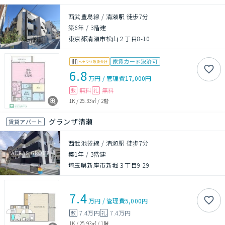
西武豊島線 / 清瀬駅 徒歩7分
築6年
/
3階建
東京都清瀬市松山２丁目8-10
家賃カード決済可
6.8
万円
/
管理費
17,000円
無料
無料
敷
礼
1K
/
25.33㎡
/
2階
グランザ清瀬
賃貸アパート
西武池袋線 / 清瀬駅 徒歩7分
築1年
/
3階建
埼玉県新座市新堀３丁目9-29
7.4
万円
/
管理費
5,000円
7.4万円
7.4万円
敷
礼
1K
/
25.93㎡
/
1階