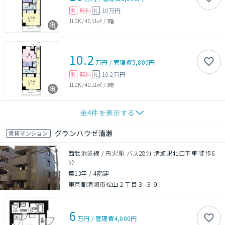
無料
10万円
敷
礼
1LDK
/
40.11㎡
/
3階
10.2
万円
/
管理費
5,800円
無料
10.2万円
敷
礼
1LDK
/
40.11㎡
/
3階
全
4
件を表示する
グランハウゼ清瀬
賃貸マンション
西武池袋線 / 所沢駅 バス28分 清瀬駅北口下車 徒歩6
分
築13年
/
4階建
東京都清瀬市松山２丁目３-３９
6
万円
/
管理費
4,000円