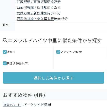
武蔵野線 / 東所沢駅
徒歩23分
西武池袋線 / 秋津駅
徒歩27分
武蔵野線 / 新秋津駅
徒歩35分
西武池袋線 / 東久留米駅
徒歩45分
住所
エメラルドハイツ中里
に似た条件から探す
清瀬市
マンション/鉄骨
駅徒歩20分以下
選択した条件から探す
おすすめ物件 (
4
件)
パークサイド清瀬
賃貸アパート