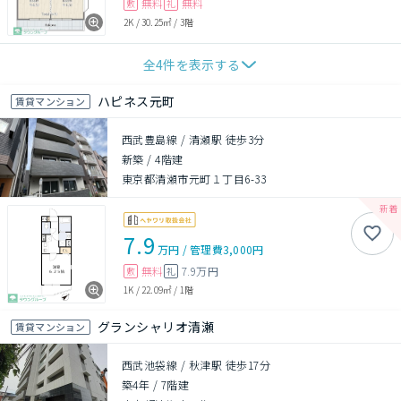
無料
無料
敷
礼
2K
/
30.25㎡
/
3階
全
4
件を表示する
ハピネス元町
賃貸マンション
西武豊島線 / 清瀬駅 徒歩3分
新築
/
4階建
東京都清瀬市元町１丁目6-33
7.9
万円
/
管理費
3,000円
無料
7.9万円
敷
礼
1K
/
22.09㎡
/
1階
グランシャリオ清瀬
賃貸マンション
西武池袋線 / 秋津駅 徒歩17分
築4年
/
7階建