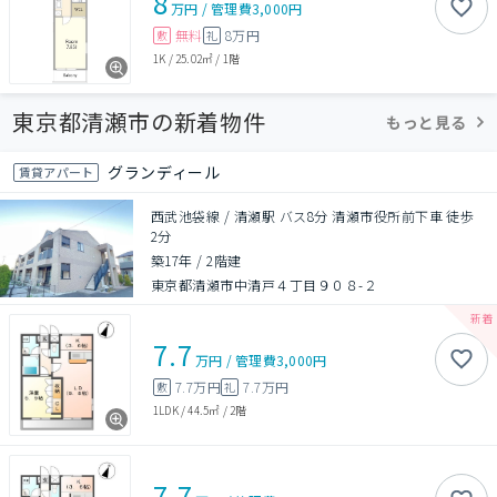
8
万円
/
管理費
3,000円
無料
8万円
敷
礼
1K
/
25.02㎡
/
1階
東京都清瀬市の新着物件
もっと見る
グランディール
賃貸アパート
西武池袋線 / 清瀬駅 バス8分 清瀬市役所前下車 徒歩
2分
築17年
/
2階建
東京都清瀬市中清戸４丁目９０８-２
7.7
万円
/
管理費
3,000円
7.7万円
7.7万円
敷
礼
1LDK
/
44.5㎡
/
2階
7.7