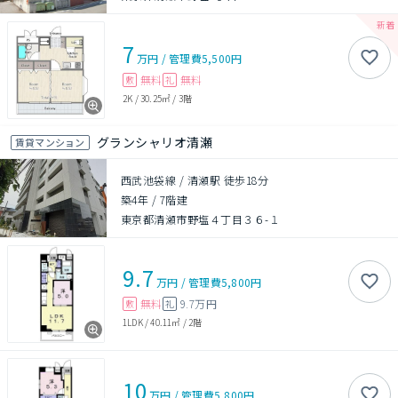
7
万円
/
管理費
5,500円
無料
無料
敷
礼
2K
/
30.25㎡
/
3階
グランシャリオ清瀬
賃貸マンション
西武池袋線 / 清瀬駅 徒歩18分
築4年
/
7階建
東京都清瀬市野塩４丁目３６-１
9.7
万円
/
管理費
5,800円
無料
9.7万円
敷
礼
1LDK
/
40.11㎡
/
2階
10
万円
/
管理費
5,800円