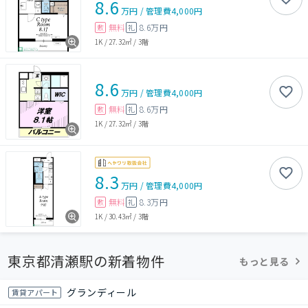
8.6
万円
/
管理費
4,000円
無料
8.6万円
敷
礼
1K
/
27.32㎡
/
3階
8.6
万円
/
管理費
4,000円
無料
8.6万円
敷
礼
1K
/
27.32㎡
/
3階
8.3
万円
/
管理費
4,000円
無料
8.3万円
敷
礼
1K
/
30.43㎡
/
3階
東京都清瀬駅の新着物件
もっと見る
グランディール
賃貸アパート