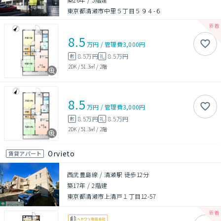
東京都清瀬市中里５丁目５９４-６
8.5
万円
/
管理費
3,000円
8.5万円
8.5万円
敷
礼
2DK
/
51.3㎡
/
2階
8.5
万円
/
管理費
3,000円
8.5万円
8.5万円
敷
礼
2DK
/
51.3㎡
/
2階
Orvieto
賃貸アパート
西武豊島線 / 清瀬駅 徒歩12分
築17年
/
2階建
東京都清瀬市上清戸１丁目12-57