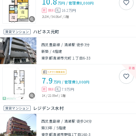
10.8
万円
/
管理費
8,000円
無料
16.2万円
敷
礼
2LDK
/
54.06㎡
/
1階
ハピネス元町
賃貸マンション
西武豊島線 / 清瀬駅 徒歩3分
新築
/
4階建
東京都清瀬市元町１丁目6-33
7.9
万円
/
管理費
3,000円
無料
7.9万円
敷
礼
1K
/
22.09㎡
/
1階
レジデンス水村
賃貸マンション
西武豊島線 / 清瀬駅 徒歩24分
築33年
/
5階建
東京都清瀬市野塩1丁目160-3