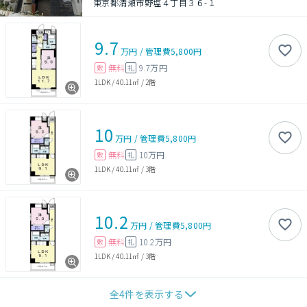
東京都清瀬市野塩４丁目３６-１
9.7
万円
/
管理費
5,800円
無料
9.7万円
敷
礼
1LDK
/
40.11㎡
/
2階
10
万円
/
管理費
5,800円
無料
10万円
敷
礼
1LDK
/
40.11㎡
/
3階
10.2
万円
/
管理費
5,800円
無料
10.2万円
敷
礼
1LDK
/
40.11㎡
/
3階
全
4
件を表示する