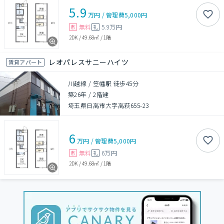
5.9
万円
/
管理費
5,000円
無料
5.9万円
敷
礼
2DK
/
49.68㎡
/
1階
レオパレスサニーハイツ
賃貸アパート
川越線 / 笠幡駅 徒歩45分
築26年
/
2階建
埼玉県日高市大字高萩655-23
6
万円
/
管理費
5,000円
無料
6万円
敷
礼
2DK
/
49.68㎡
/
1階