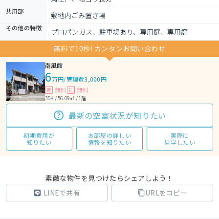
共用部
敷地内ごみ置き場
その他の特徴
プロパンガス、駐車場あり、専用庭、専用庭
無料で10秒! カンタンお問い合わせ
南風館
6
万円
/
管理費3,000円
無料
無料
敷
礼
3DK / 56.09㎡ / 1階
最新の空室状況が知りたい
初期費用が
お部屋の詳しい
実際に
知りたい
情報を知りたい
見学したい
素敵な物件を見つけたらシェアしよう！
LINEで共有
URLをコピー