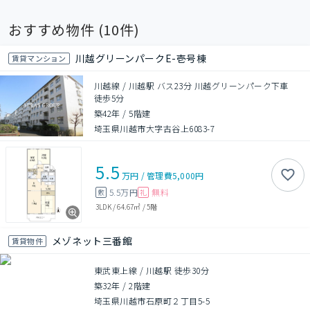
おすすめ物件 (
10
件)
川越グリーンパークE-壱号棟
賃貸マンション
川越線 / 川越駅 バス23分 川越グリーンパーク下車
徒歩5分
築42年
/
5階建
埼玉県川越市大字古谷上6083-7
5.5
万円
/
管理費
5,000円
5.5万円
無料
敷
礼
3LDK
/
64.67㎡
/
5階
メゾネット三番館
賃貸物件
東武東上線 / 川越駅 徒歩30分
築32年
/
2階建
埼玉県川越市石原町２丁目5-5