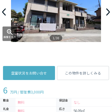
画像を拡大
1/30
空室状況をお問い合せ
この物件を詳しくみる
6
万円 / 管理費
3,000円
敷金
保証金
無料
なし
礼金
広さ
無料
56.09㎡