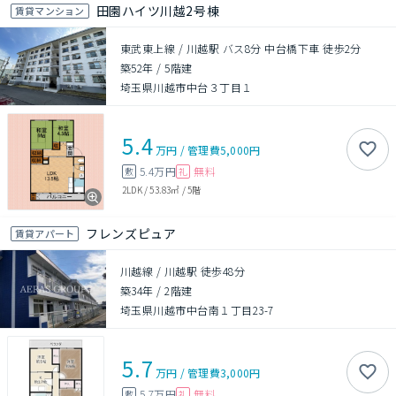
田園ハイツ川越2号棟
賃貸マンション
東武東上線 / 川越駅 バス8分 中台橋下車 徒歩2分
築52年
/
5階建
埼玉県川越市中台３丁目１
5.4
万円
/
管理費
5,000円
5.4万円
無料
敷
礼
2LDK
/
53.83㎡
/
5階
フレンズピュア
賃貸アパート
川越線 / 川越駅 徒歩48分
築34年
/
2階建
埼玉県川越市中台南１丁目23-7
5.7
万円
/
管理費
3,000円
5.7万円
無料
敷
礼