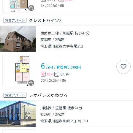
3K
/
52.17㎡
/
1階
クレストハイツ2
賃貸アパート
東武東上線 / 川越駅 徒歩47分
築33年
/
2階建
埼玉県川越市大字寺尾252
6
万円
/
管理費
5,000円
無料
6万円
敷
礼
3DK
/
50.09㎡
/
2階
レオパレスかわつる
賃貸アパート
川越線 / 笠幡駅 徒歩24分
築26年
/
2階建
埼玉県川越市川鶴２丁目17-1