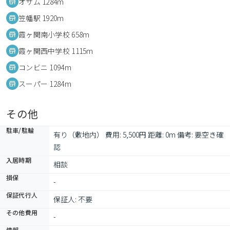
オザム 1284m
笠幡駅 1920m
霞ヶ関南小学校 658m
霞ヶ関西中学校 1115m
コンビニ 1094m
スーパー 1284m
その他
駐車/駐輪
有り（敷地内） 費用: 5,500円 距離: 0m 備考: 要空き確
認
入居時期
相談
損保
-
保証代行人
保証人: 不要
その他費用
-
情報