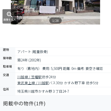
画像を拡大
1/28
建物
アパート (軽量鉄骨)
築年数
築24年 (2002年)
駐車場
有り（敷地内） 費用: 5,500円 距離: 0m 備考: 要空き確認
交通
川越線 / 笠幡駅
徒歩24分
東武東上線 / 川越駅
バス30分 かすみ野下車 徒歩5分
住所
埼玉県川越市かすみ野３丁目24-7
掲載中の物件(
1
件)