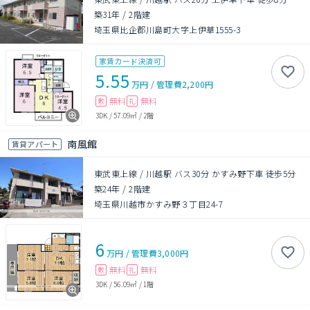
築31年
/
2階建
埼玉県比企郡川島町大字上伊草1555-3
家賃カード決済可
5.55
万円
/
管理費
2,200円
無料
無料
敷
礼
3DK
/
57.09㎡
/
2階
南風館
賃貸アパート
東武東上線 / 川越駅 バス30分 かすみ野下車 徒歩5分
築24年
/
2階建
埼玉県川越市かすみ野３丁目24-7
6
万円
/
管理費
3,000円
無料
無料
敷
礼
3DK
/
56.09㎡
/
1階