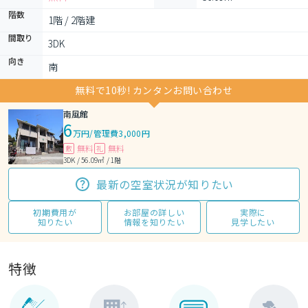
階数
1階 / 2階建
間取り
3DK 
向き
南
無料で10秒! カンタンお問い合わせ
南風館
6
万円
/
管理費3,000円
無料
無料
敷
礼
3DK / 56.09㎡ / 1階
最新の空室状況が知りたい
初期費用が
お部屋の詳しい
実際に
知りたい
情報を知りたい
見学したい
特徴