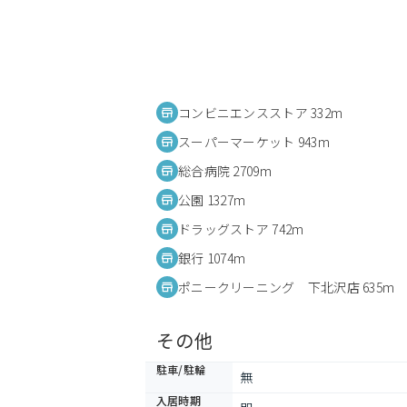
コンビニエンスストア 332m
スーパーマーケット 943m
総合病院 2709m
公園 1327m
ドラッグストア 742m
銀行 1074m
ポニークリーニング 下北沢店 635m
その他
駐車/駐輪
無
入居時期