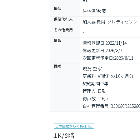
即
損保
住宅保険: 要
保証代行人
加入要 費用: クレディセゾン　
その他費用
-
情報
情報登録日:
2022/11/14
情報更新日:
2026/8/7
次回更新予定日:
2026/8/11
備考
現況: 空家

更新料: 新賃料の1.0ヶ月分

契約期間: 2年

管理人: 日勤

総戸数: 116戸

自社管理番号: B33080R21528
この建物からのPick Up
1K/8階