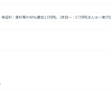
保証料：賃料等の40％(最低1.5万円)、2年目～：0.7万円(法人は一律3万)
0