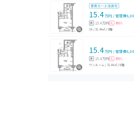
家賃カード決済可
15.4
万円
/
管理費
6,0
15.4万円
無料
敷
礼
1K
/
31.44㎡
/
8階
15.4
万円
/
管理費
6,0
15.4万円
無料
敷
礼
ワンルーム
/
31.44㎡
/
8階