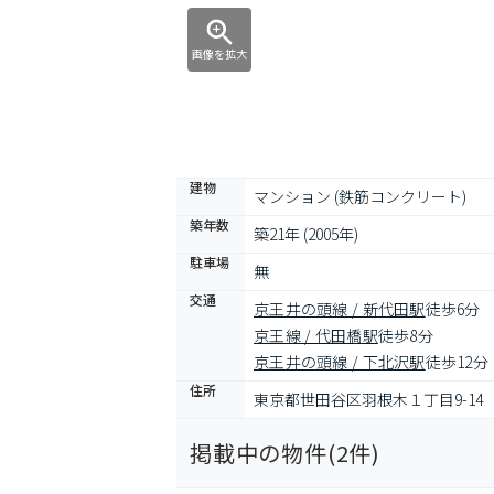
画像を拡大
建物
マンション (鉄筋コンクリート)
築年数
築21年 (2005年)
駐車場
無
交通
京王井の頭線 / 新代田駅
徒歩6分
京王線 / 代田橋駅
徒歩8分
京王井の頭線 / 下北沢駅
徒歩12分
住所
東京都世田谷区羽根木１丁目9-14
掲載中の物件(
2
件)