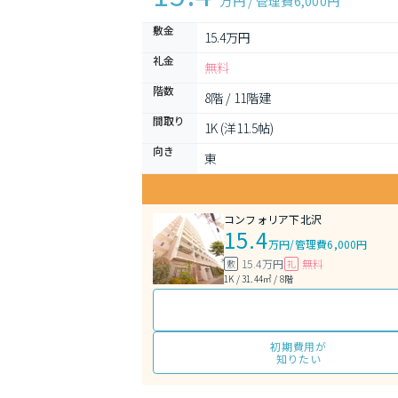
万円 / 管理費
6,000円
敷金
15.4万円
礼金
無料
階数
8階 / 11階建
間取り
1K (洋11.5帖)
向き
東
コンフォリア下北沢
15.4
万円
/
管理費6,000円
15.4万円
無料
敷
礼
1K / 31.44㎡ / 8階
初期費用が
知りたい