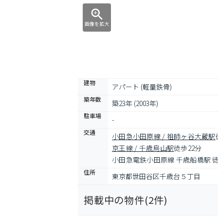
画像を拡大
建物
アパート (軽量鉄骨)
築年数
築23年 (2003年)
駐車場
-
交通
小田急小田原線 / 祖師ヶ谷大蔵駅
京王線 / 千歳烏山駅
徒歩22分
小田急電鉄小田原線 千歳船橋駅 徒
住所
東京都世田谷区千歳台５丁目
掲載中の物件(
2
件)