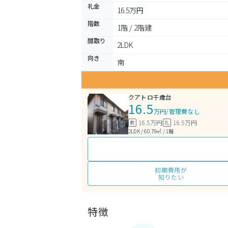
礼金
16.5万円
階数
1階 / 2階建
間取り
2LDK 
向き
南
クアトロ千歳台
16.5
万円
/
管理費なし
16.5万円
16.5万円
敷
礼
2LDK / 60.79㎡ / 1階
初期費用が
知りたい
特徴