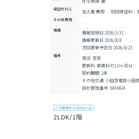
住宅保険: 要
保証代行人
加入要 費用: 　初回保証料
その他費用
-
情報
情報登録日:
2026/3/31
情報更新日:
2026/8/8
次回更新予定日:
2026/8/21
備考
現況: 空家

更新料: 新賃料の1.0ヶ月分

契約期間: 2年

その他交通: 小田急電鉄小田原
自社管理番号: 6834824
この建物からのPick Up
2LDK/1階