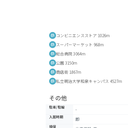
コンビニエンスストア 1026m
スーパーマーケット 968m
総合病院 3064m
公園 3150m
商店街 1867m
私立明治大学和泉キャンパス 4527m
その他
駐車/駐輪
-
入居時期
即
損保