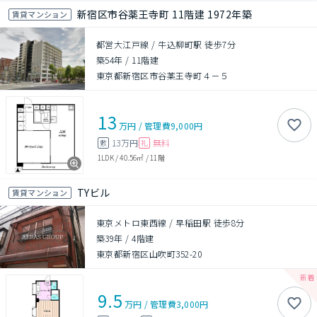
新宿区市谷薬王寺町 11階建 1972年築
賃貸マンション
都営大江戸線 / 牛込柳町駅 徒歩7分
築54年
/
11階建
東京都新宿区市谷薬王寺町４－５
13
万円
/
管理費
9,000円
13万円
無料
敷
礼
1LDK
/
40.56㎡
/
11階
TYビル
賃貸マンション
東京メトロ東西線 / 早稲田駅 徒歩8分
築39年
/
4階建
東京都新宿区山吹町352-20
9.5
万円
/
管理費
3,000円