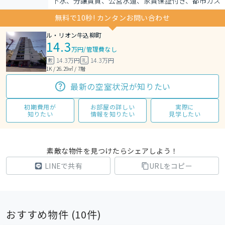
下水、分譲賃貸、公営水道、家賃保証付き、都市ガス
無料で10秒! カンタンお問い合わせ
ル・リオン牛込柳町
14.3
万円
/
管理費なし
14.3万円
14.3万円
敷
礼
1K / 26.29㎡ / 7階
最新の空室状況が知りたい
初期費用が
お部屋の詳しい
実際に
知りたい
情報を知りたい
見学したい
素敵な物件を見つけたらシェアしよう！
LINEで共有
URLをコピー
おすすめ物件 (
10
件)