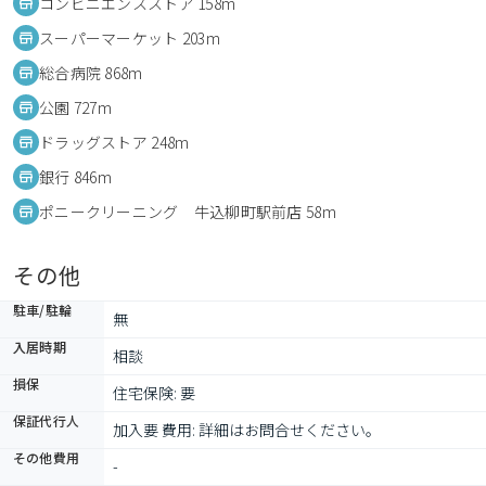
コンビニエンスストア 158m
スーパーマーケット 203m
総合病院 868m
公園 727m
ドラッグストア 248m
銀行 846m
ポニークリーニング 牛込柳町駅前店 58m
その他
駐車/駐輪
無
入居時期
相談
損保
住宅保険: 要
保証代行人
加入要 費用: 詳細はお問合せください。
その他費用
-