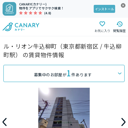
CANARY(カナリー)
物件をアプリでサクサク検索！
インストール
(4.8)
お気に入り
閲覧履歴
ル・リオン牛込柳町（東京都新宿区 / 牛込柳
町駅） の賃貸物件情報
1
募集中のお部屋が
件あります