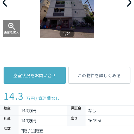
画像を拡大
1/21
空室状況をお問い合せ
この物件を詳しくみる
14.3
万円 / 管理費
なし
敷金
保証金
14.3万円
なし
礼金
広さ
14.3万円
26.29㎡
階数
7階 / 11階建