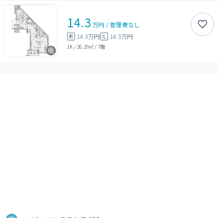
14.3
万円
/
管理費
なし
14.3万円
14.3万円
敷
礼
1K
/
26.29㎡
/
7階