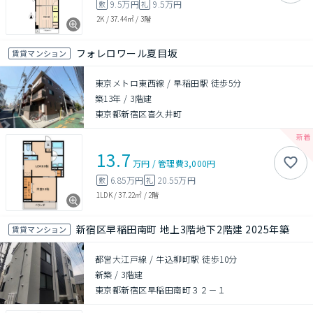
9.5万円
9.5万円
敷
礼
2K
/
37.44㎡
/
3階
フォレロワール夏目坂
賃貸マンション
東京メトロ東西線 / 早稲田駅 徒歩5分
築13年
/
3階建
東京都新宿区喜久井町
13.7
万円
/
管理費
3,000円
6.85万円
20.55万円
敷
礼
1LDK
/
37.22㎡
/
2階
新宿区早稲田南町 地上3階地下2階建 2025年築
賃貸マンション
都営大江戸線 / 牛込柳町駅 徒歩10分
新築
/
3階建
東京都新宿区早稲田南町３２－１