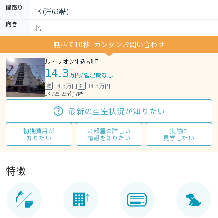
間取り
1K (洋6.6帖)
向き
北
無料で10秒! カンタンお問い合わせ
ル・リオン牛込柳町
14.3
万円
/
管理費なし
14.3万円
14.3万円
敷
礼
1K / 26.29㎡ / 7階
最新の空室状況が知りたい
初期費用が
お部屋の詳しい
実際に
知りたい
情報を知りたい
見学したい
特徴