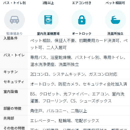
バス・トイレ別
2階以上
エアコン付き
ペット相談可
駐車場あり
室内洗濯機置場
オートロック
洗面所独立
入居条件
ペット相談、保証人不要、初期費用カード決済可、ペ
ット可、二人入居可
バス・トイレ
専用バス、浴室乾燥機、バストイレ別、専用トイレ、
温水洗浄便座、洗面所独立
キッチン
2口コンロ、システムキッチン、ガスコンロ対応
セキュリティ
オートロック、防犯カメラ、セキュリティ会社加入済
室内設備
BS、クロゼット、光ファイバー、エアコン、室内洗
濯置、フローリング、CS、シューズボックス
部屋の特徴
角住戸、バルコニー、二階以上
共用部
エレベーター、駐輪場、宅配ボックス
その他の特徴