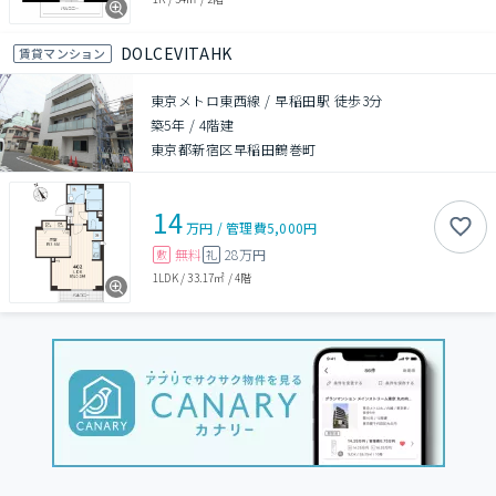
DOLCEVITAHK
賃貸マンション
東京メトロ東西線 / 早稲田駅 徒歩3分
築5年
/
4階建
東京都新宿区早稲田鶴巻町
14
万円
/
管理費
5,000円
無料
28万円
敷
礼
1LDK
/
33.17㎡
/
4階