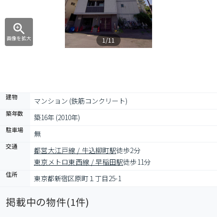
画像を拡大
1/11
建物
マンション (鉄筋コンクリート)
築年数
築16年 (2010年)
駐車場
無
交通
都営大江戸線 / 牛込柳町駅
徒歩2分
東京メトロ東西線 / 早稲田駅
徒歩11分
住所
東京都新宿区原町１丁目25-1
掲載中の物件(
1
件)