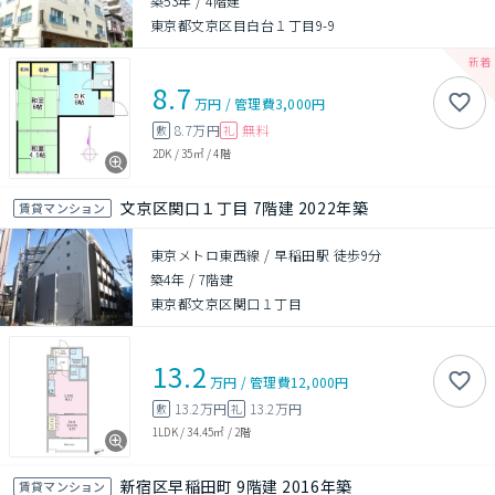
築53年
/
4階建
東京都文京区目白台１丁目9-9
8.7
万円
/
管理費
3,000円
8.7万円
無料
敷
礼
2DK
/
35㎡
/
4階
文京区関口１丁目 7階建 2022年築
賃貸マンション
東京メトロ東西線 / 早稲田駅 徒歩9分
築4年
/
7階建
東京都文京区関口１丁目
13.2
万円
/
管理費
12,000円
13.2万円
13.2万円
敷
礼
1LDK
/
34.45㎡
/
2階
新宿区早稲田町 9階建 2016年築
賃貸マンション