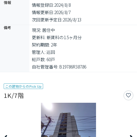
情報
情報登録日:
2024/8/8
情報更新日:
2026/8/7
次回更新予定日:
2026/8/13
備考
現況: 居住中

更新料: 新賃料の1.5ヶ月分

契約期間: 2年

管理人: 巡回

総戸数: 60戸

自社管理番号: B19786R38786
この建物からのPick Up
1K/7階