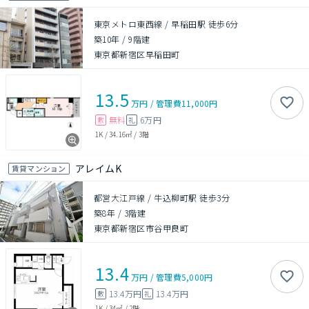
東京メトロ東西線 / 早稲田駅 徒歩6分
築10年
/
9階建
東京都新宿区早稲田町
13.5
万円
/
管理費
11,000円
無料
6万円
敷
礼
1K
/
34.16㎡
/
3階
アレイムK
賃貸マンション
都営大江戸線 / 牛込柳町駅 徒歩3分
築8年
/
3階建
東京都新宿区市谷甲良町
13.4
万円
/
管理費
5,000円
13.4万円
13.4万円
敷
礼
1K
/
34㎡
/
2階