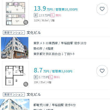
13.9
万円
/
管理費
10,000円
13.9万円
無料
敷
礼
1LDK
/
36.8㎡
/
1階
文化ビル
賃貸マンション
東京メトロ東西線 / 早稲田駅 徒歩16分
築48年
/
4階建
東京都文京区目白台１丁目9-9
8.7
万円
/
管理費
3,000円
8.7万円
無料
敷
礼
1DK
/
35㎡
/
4階
文化ビル
賃貸マンション
都電荒川線 / 早稲田駅 徒歩6分