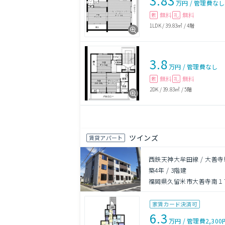
3.83
万円
/
管理費
なし
無料
無料
敷
礼
1LDK
/
39.83㎡
/
4階
3.8
万円
/
管理費
なし
無料
無料
敷
礼
2DK
/
39.83㎡
/
5階
ツインズ
賃貸アパート
西鉄天神大牟田線 / 大善寺
築4年
/
3階建
福岡県久留米市大善寺南１
家賃カード決済可
6.3
万円
/
管理費
2,300