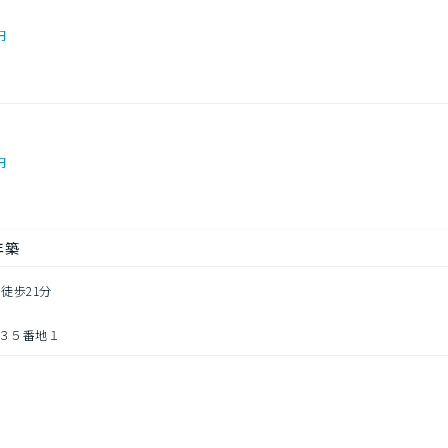
円
円
年築
 徒歩21分
３５番地１