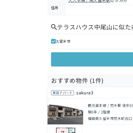
久大本線 / 南久留米駅
徒歩56分
住所
テラスハウス中尾山
に似た
久留米市
おすすめ物件 (
1
件)
sakura3
賃貸アパート
鹿児島本線 / 荒木駅 徒歩8
築8年
/
2階建
福岡県久留米市荒木町白口