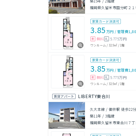
築15年
/
2階建
福岡県久留米市国分町２１
家賃カード決済可
3.85
万円
/
管理費
1,8
無料
5.775万円
敷
礼
ワンルーム
/
32.9㎡
/
1階
家賃カード決済可
3.85
万円
/
管理費
1,8
無料
5.775万円
敷
礼
ワンルーム
/
32.9㎡
/
1階
LIBERTY東合川
賃貸アパート
久大本線 / 御井駅 徒歩22
築11年
/
3階建
福岡県久留米市東合川７丁