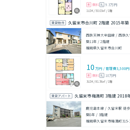
無料
9.3万円
敷
礼
1LDK
/
50.03㎡
/
1階
久留米市合川町 2階建 2015年築
賃貸物件
西鉄天神大牟田線 / 西鉄久
築11年
/
2階建
福岡県久留米市合川町
10
万円
/
管理費
3,500円
無料
10万円
敷
礼
3LDK
/
81.56㎡
/
1階
久留米市梅満町 3階建 2018
賃貸アパート
鹿児島本線 / 久留米駅 徒歩
築8年
/
3階建
福岡県久留米市梅満町315-