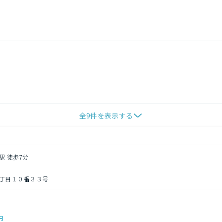
全
9
件を表示する
駅 徒歩7分
丁目１０番３３号
円