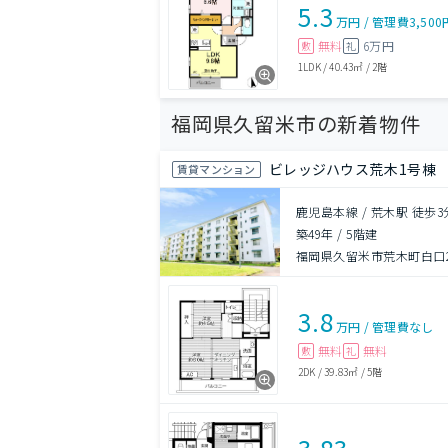
5.3
万円
/
管理費
3,500
無料
6万円
敷
礼
1LDK
/
40.43㎡
/
2階
福岡県久留米市の新着物件
ビレッジハウス荒木1号棟
賃貸マンション
鹿児島本線 / 荒木駅 徒歩3
築49年
/
5階建
福岡県久留米市荒木町白口22
3.8
万円
/
管理費
なし
無料
無料
敷
礼
2DK
/
39.83㎡
/
5階