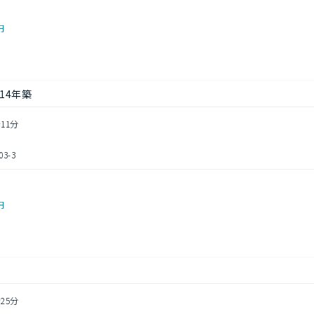
円
14年築
11分
3-3
円
25分