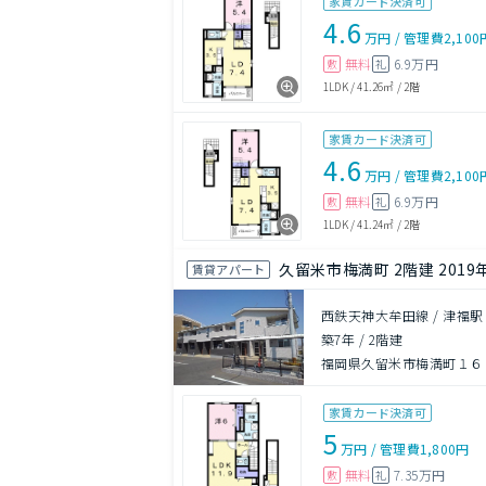
家賃カード決済可
4.6
万円
/
管理費
2,100
無料
6.9万円
敷
礼
1LDK
/
41.26㎡
/
2階
家賃カード決済可
4.6
万円
/
管理費
2,100
無料
6.9万円
敷
礼
1LDK
/
41.24㎡
/
2階
久留米市梅満町 2階建 2019
賃貸アパート
西鉄天神大牟田線 / 津福駅
築7年
/
2階建
福岡県久留米市梅満町１６
家賃カード決済可
5
万円
/
管理費
1,800円
無料
7.35万円
敷
礼