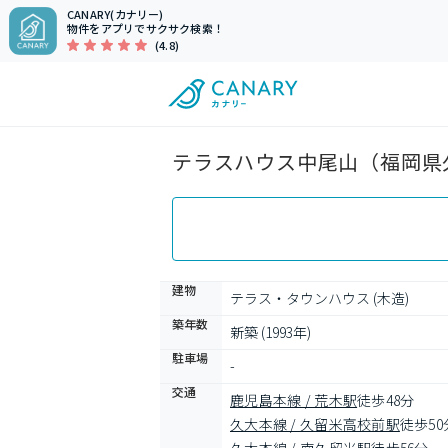
CANARY(カナリー)
物件をアプリでサクサク検索！
(4.8)
テラスハウス中尾山（福岡県久
建物
テラス・タウンハウス (木造)
築年数
新築 (1993年)
駐車場
-
交通
鹿児島本線 / 荒木駅
徒歩48分
久大本線 / 久留米高校前駅
徒歩50