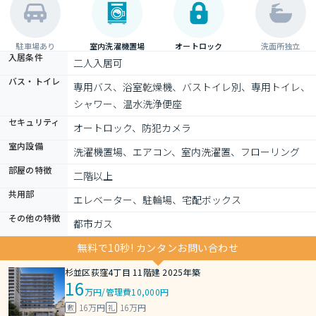
駐車場あり
室内洗濯機置場
オートロック
洗面所独立
入居条件
二人入居可
バス・トイレ
専用バス、浴室乾燥機、バストイレ別、専用トイレ、
シャワー、温水洗浄便座
セキュリティ
オートロック、防犯カメラ
室内設備
洗濯機置場、エアコン、室内洗濯置、フローリング
部屋の特徴
二階以上
共用部
エレベーター、駐輪場、宅配ボックス
その他の特徴
都市ガス
無料で10秒! カンタンお問い合わせ
杉並区荻窪4丁目 11階建 2025年築
16
万円
/
管理費10,000円
16万円
16万円
敷
礼