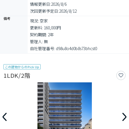
情報更新日:
2026/8/6
次回更新予定日:
2026/8/12
備考
現況: 空家

更新料: 160,000円

契約期間: 2年

管理人: 無

自社管理番号: d98u8o4d0b8s73bhcst0
この建物からのPick Up
1LDK/2階