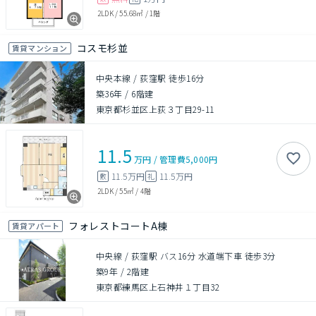
2LDK
/
55.68㎡
/
1階
コスモ杉並
賃貸マンション
中央本線 / 荻窪駅 徒歩16分
築36年
/
6階建
東京都杉並区上荻３丁目29-11
11.5
万円
/
管理費
5,000円
11.5万円
11.5万円
敷
礼
2LDK
/
55㎡
/
4階
フォレストコートA棟
賃貸アパート
中央線 / 荻窪駅 バス16分 水道端下車 徒歩3分
築9年
/
2階建
東京都練馬区上石神井１丁目32