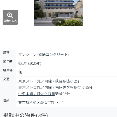
画像を拡大
1/6
建物
マンション (鉄筋コンクリート)
築年数
築1年 (2025年)
駐車場
無
交通
東京メトロ丸ノ内線 / 荻窪駅
徒歩2分
東京メトロ丸ノ内線 / 南阿佐ケ谷駅
徒歩15分
中央本線 / 阿佐ケ谷駅
徒歩15分
住所
東京都杉並区荻窪4丁目30-10
掲載中の物件(
3
件)