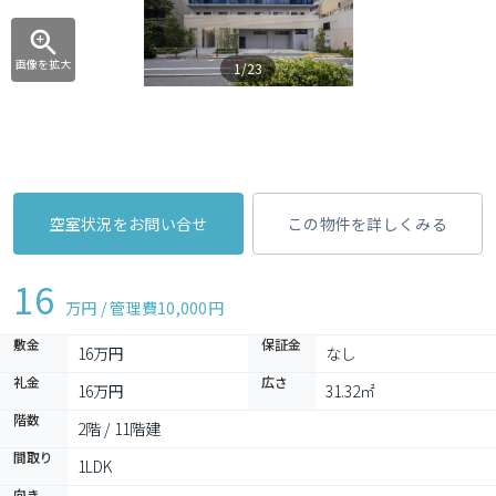
画像を拡大
1/23
空室状況をお問い合せ
この物件を詳しくみる
16
万円 / 管理費
10,000円
敷金
保証金
16万円
なし
礼金
広さ
16万円
31.32㎡
階数
2階 / 11階建
間取り
1LDK 
向き