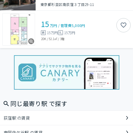
東京都杉並区南荻窪３丁目29-11
15
万円
/
管理費
5,000円
15万円
15万円
敷
礼
2DK
/
52.1㎡
/
3階
同じ最寄り駅 で探す
荻窪駅 の賃貸
南阿佐ケ谷駅 の賃貸