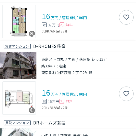
16
万円
/
管理費
9,000円
32万円
無料
敷
礼
3LDK
/
66.1㎡
/
8階
D-RHOMES荻窪
賃貸マンション
東京メトロ丸ノ内線 / 荻窪駅 徒歩13分
築38年
/
5階建
東京都杉並区荻窪２丁目29-15
16
万円
/
管理費
5,000円
16万円
無料
敷
礼
2DK
/
58.85㎡
/
2階
DRホームズ荻窪
賃貸マンション
中央本線 / 荻窪駅 徒歩14分