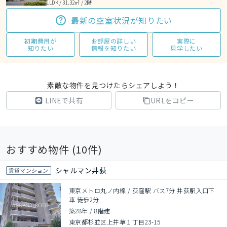
1LDK / 31.32㎡ / 2階
最新の空室状況が知りたい
初期費用が
お部屋の詳しい
実際に
知りたい
情報を知りたい
見学したい
素敵な物件を見つけたらシェアしよう！
LINEで共有
URLをコピー
おすすめ物件 (
10
件)
シャルマン井荻
賃貸マンション
東京メトロ丸ノ内線 / 荻窪駅 バス7分 井荻駅入口下
車 徒歩2分
築28年
/
8階建
東京都杉並区上井草１丁目23-15