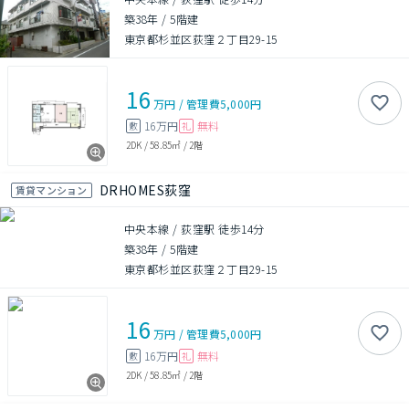
築38年
/
5階建
東京都杉並区荻窪２丁目29-15
16
万円
/
管理費
5,000円
16万円
無料
敷
礼
2DK
/
58.85㎡
/
2階
DRHOMES荻窪
賃貸マンション
中央本線 / 荻窪駅 徒歩14分
築38年
/
5階建
東京都杉並区荻窪２丁目29-15
16
万円
/
管理費
5,000円
16万円
無料
敷
礼
2DK
/
58.85㎡
/
2階