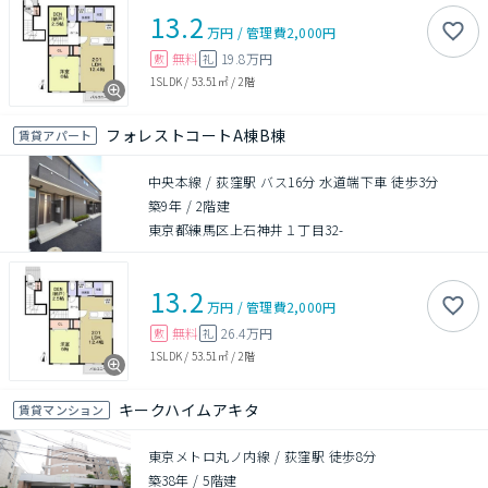
13.2
万円
/
管理費
2,000円
無料
19.8万円
敷
礼
1SLDK
/
53.51㎡
/
2階
フォレストコートA棟B棟
賃貸アパート
中央本線 / 荻窪駅 バス16分 水道端下車 徒歩3分
築9年
/
2階建
東京都練馬区上石神井１丁目32-
13.2
万円
/
管理費
2,000円
無料
26.4万円
敷
礼
1SLDK
/
53.51㎡
/
2階
キークハイムアキタ
賃貸マンション
東京メトロ丸ノ内線 / 荻窪駅 徒歩8分
築38年
/
5階建