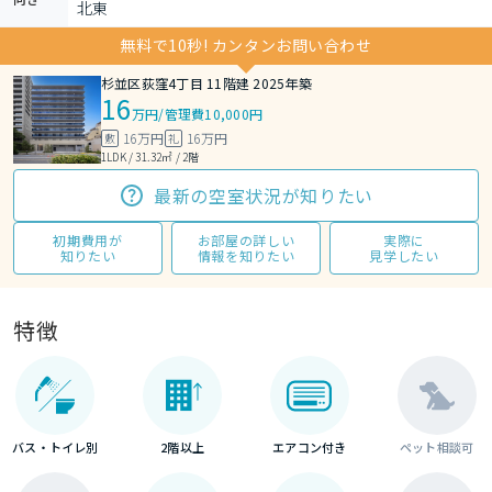
北東
無料で10秒! カンタンお問い合わせ
杉並区荻窪4丁目 11階建 2025年築
16
万円
/
管理費10,000円
16万円
16万円
敷
礼
1LDK / 31.32㎡ / 2階
最新の空室状況が知りたい
初期費用が
お部屋の詳しい
実際に
知りたい
情報を知りたい
見学したい
特徴
バス・トイレ別
2階以上
エアコン付き
ペット相談可