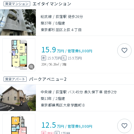
エイタイマンション
賃貸マンション
総武線 / 荻窪駅 徒歩26分
築37年
/
8階建
東京都杉並区上荻４丁目
15.9
万円
/
管理費
6,000円
15.9万円
15.9万円
敷
礼
2DK
/
56.28㎡
/
3階
パークアベニュー2
賃貸アパート
中央線 / 荻窪駅 バス45分 長久保下車 徒歩2分
築13年
/
2階建
東京都練馬区大泉学園町８
12.5
万円
/
管理費
6,000円
無料
1万円
敷
礼