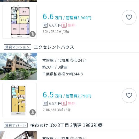
6.6
万円
/
管理費
3,900円
6.6万円
無料
敷
礼
3DK
/
57.15㎡
/
2階
エクセレントハウス
賃貸マンション
常磐線 / 北柏駅 徒歩24分
築26年
/
3階建
千葉県柏市松ケ崎244-3
6.5
万円
/
管理費
2,790円
6.5万円
無料
敷
礼
2LDK
/
55.08㎡
/
3階
柏市あけぼの3丁目 2階建 1983年築
賃貸アパート
常磐線 / 北柏駅 徒歩25分