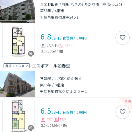
東武野田線 / 柏駅 バス3分 ぢがね橋下車 徒歩17分
築31年
/
4階建
千葉県柏市宿連寺243-1
6.8
万円
/
管理費
4,000円
6.8万円
無料
敷
礼
3LDK
/
60㎡
/
1階
エスポアール如春堂
賃貸マンション
常磐線 / 北柏駅 徒歩46分
築35年
/
3階建
千葉県柏市松ケ崎１２５－１
6.5
万円
/
管理費
4,500円
無料
無料
敷
礼
2LDK
/
58.86㎡
/
3階