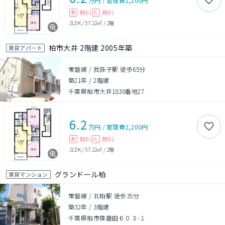
万円
/
管理費
2,200円
無料
無料
敷
礼
2LDK
/
57.22㎡
/
2階
柏市大井 2階建 2005年築
賃貸アパート
常磐線 / 我孫子駅 徒歩65分
築21年
/
2階建
千葉県柏市大井1830番地27
6.2
万円
/
管理費
2,200円
無料
無料
敷
礼
2LDK
/
57.22㎡
/
2階
グランドール柏
賃貸マンション
常磐線 / 北柏駅 徒歩35分
築32年
/
3階建
千葉県柏市篠籠田６０３-１