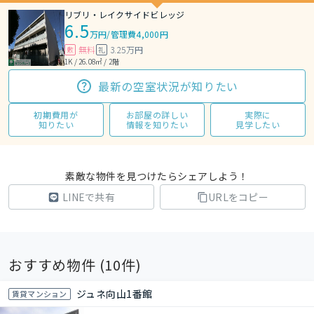
リブリ・レイクサイドビレッジ
6.5
万円
/
管理費4,000円
無料
3.25万円
敷
礼
1K / 26.08㎡ / 2階
最新の空室状況が知りたい
初期費用が
お部屋の詳しい
実際に
知りたい
情報を知りたい
見学したい
素敵な物件を見つけたらシェアしよう！
LINEで共有
URLをコピー
おすすめ物件 (
10
件)
ジュネ向山1番館
賃貸マンション