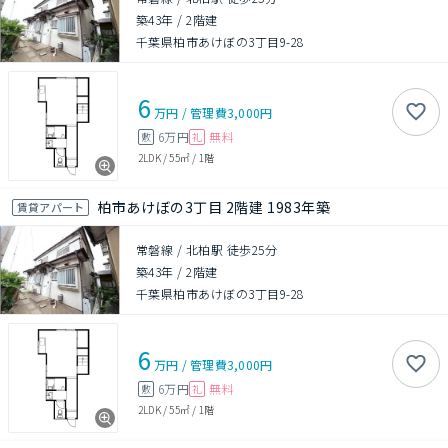
築43年
/
2階建
千葉県柏市あけぼの3丁目9-28
6
万円
/
管理費
3,000円
6万円
無料
敷
礼
2LDK
/
55㎡
/
1階
柏市あけぼの3丁目 2階建 1983年築
賃貸アパート
常磐線 / 北柏駅 徒歩25分
築43年
/
2階建
千葉県柏市あけぼの3丁目9-28
6
万円
/
管理費
3,000円
6万円
無料
敷
礼
2LDK
/
55㎡
/
1階