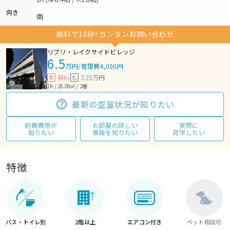
向き
南
無料で10秒! カンタンお問い合わせ
リブリ・レイクサイドビレッジ
6.5
万円
/
管理費4,000円
無料
3.25万円
敷
礼
1K / 26.08㎡ / 2階
最新の空室状況が知りたい
初期費用が
お部屋の詳しい
実際に
知りたい
情報を知りたい
見学したい
特徴
バス・トイレ別
2階以上
エアコン付き
ペット相談可