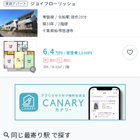
ジョイフローリッシュ
賃貸アパート
常磐線 / 北柏駅 徒歩20分
築33年
/
2階建
千葉県柏市宿連寺
6.4
万円
/
管理費
3,000円
無料
無料
敷
礼
3DK
/
54.65㎡
/
2階
同じ最寄り駅 で探す