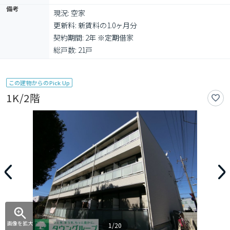
備考
現況: 空家

更新料: 新賃料の1.0ヶ月分

契約期間: 2年 ※定期借家

総戸数: 21戸
この建物からのPick Up
1K/2階
画像を拡大
1/20