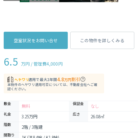
空室状況をお問い合せ
この物件を詳しくみる
6.5
万円 / 管理費
4,000円
4.8
割引
適用で最大2年間
万円
本物件のヘヤワリ適用可否については、不動産会社へご確
認ください。
敷金
保証金
無料
なし
礼金
広さ
3.25万円
26.08㎡
階数
2階 / 3階建
間取り
1K (洋8.4帖 / K1.8帖)