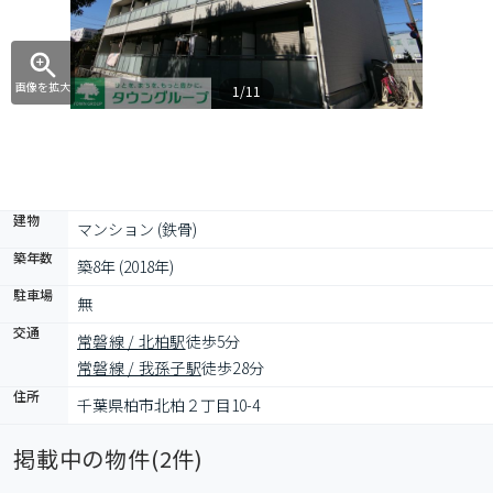
画像を拡大
1/11
建物
マンション (鉄骨)
築年数
築8年 (2018年)
駐車場
無
交通
常磐線 / 北柏駅
徒歩5分
常磐線 / 我孫子駅
徒歩28分
住所
千葉県柏市北柏２丁目10-4
掲載中の物件(
2
件)