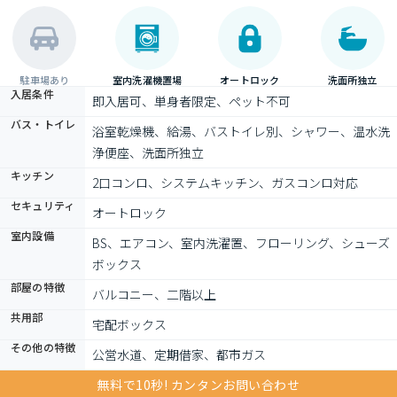
駐車場あり
室内洗濯機置場
オートロック
洗面所独立
入居条件
即入居可、単身者限定、ペット不可
バス・トイレ
浴室乾燥機、給湯、バストイレ別、シャワー、温水洗
浄便座、洗面所独立
キッチン
2口コンロ、システムキッチン、ガスコンロ対応
セキュリティ
オートロック
室内設備
BS、エアコン、室内洗濯置、フローリング、シューズ
ボックス
部屋の特徴
バルコニー、二階以上
共用部
宅配ボックス
その他の特徴
公営水道、定期借家、都市ガス
無料で10秒! カンタンお問い合わせ