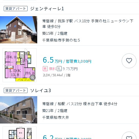
ジェンティーレ1
賃貸アパート
常磐線 / 我孫子駅 バス18分 手賀の杜ニュータウン下
車 徒歩8分
築15年
/
2階建
千葉県柏市手賀の杜５
6.5
万円
/
管理費
3,000円
無料
9.75万円
敷
礼
2LDK
/
58.44㎡
/
1階
ソレイユ3
賃貸アパート
常磐線 / 柏駅 バス15分 榎木台下車 徒歩4分
築21年
/
2階建
千葉県柏市大井
6.2