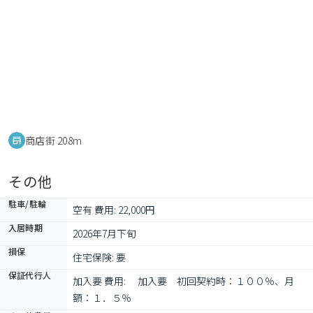
商店街 208m
その他
駐車/駐輪
空有 費用: 22,000円
入居時期
2026年7月下旬
損保
住宅保険: 要
保証代行人
加入要 費用: 　加入要　初回契約時：１００％、月
額：１．５％