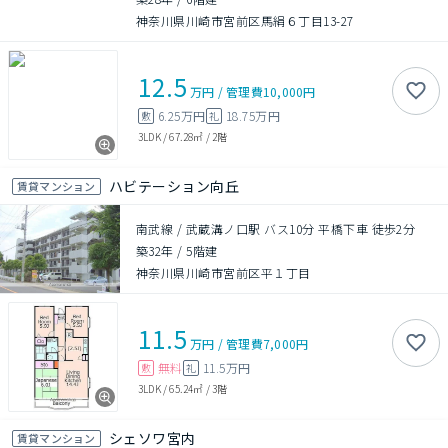
神奈川県川崎市宮前区馬絹６丁目13-27
12.5
万円
/
管理費
10,000円
6.25万円
18.75万円
敷
礼
3LDK
/
67.28㎡
/
2階
ハビテーション向丘
賃貸マンション
南武線 / 武蔵溝ノ口駅 バス10分 平橋下車 徒歩2分
築32年
/
5階建
神奈川県川崎市宮前区平１丁目
11.5
万円
/
管理費
7,000円
無料
11.5万円
敷
礼
3LDK
/
65.24㎡
/
3階
シェソワ宮内
賃貸マンション