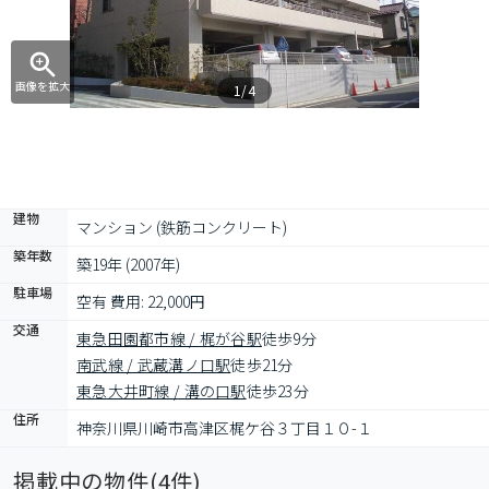
画像を拡大
1/4
建物
マンション (鉄筋コンクリート)
築年数
築19年 (2007年)
駐車場
空有 費用: 22,000円
交通
東急田園都市線 / 梶が谷駅
徒歩9分
南武線 / 武蔵溝ノ口駅
徒歩21分
東急大井町線 / 溝の口駅
徒歩23分
住所
神奈川県川崎市高津区梶ケ谷３丁目１０-１
掲載中の物件(
4
件)