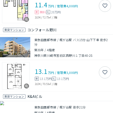
11.4
万円
/
管理費
4,000円
無料
20万円
敷
礼
2LDK
/
72.75㎡
/
3階
コンフォール野川
賃貸マンション
東急田園都市線 / 梶が谷駅 バス15分 山下下車 徒歩2
分
築38年
/
4階建
神奈川県川崎市宮前区西野川１丁目40-28
13.1
万円
/
管理費
3,000円
13.1万円
13.1万円
敷
礼
2LDK
/
70.53㎡
/
1階
K&Aビル
賃貸マンション
東急田園都市線 / 梶が谷駅 徒歩21分
築28年
/
6階建