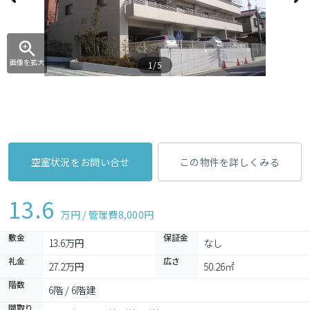
画像を拡大
1/5
空室状況をお問い合せ
この物件を詳しくみる
13.6
万円 / 管理費
8,000円
敷金
保証金
13.6万円
なし
礼金
広さ
27.2万円
50.26㎡
階数
6階 / 6階建
間取り