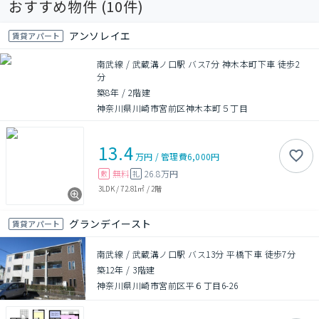
おすすめ物件 (
10
件)
アンソレイエ
賃貸アパート
南武線 / 武蔵溝ノ口駅 バス7分 神木本町下車 徒歩2
分
築8年
/
2階建
神奈川県川崎市宮前区神木本町５丁目
13.4
万円
/
管理費
6,000円
無料
26.8万円
敷
礼
3LDK
/
72.81㎡
/
2階
グランデイースト
賃貸アパート
南武線 / 武蔵溝ノ口駅 バス13分 平橋下車 徒歩7分
築12年
/
3階建
神奈川県川崎市宮前区平６丁目6-26