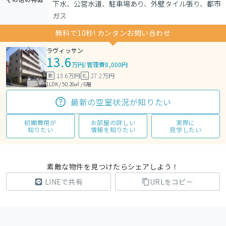
下水、公営水道、駐車場あり、外壁タイル張り、都市
ガス
無料で10秒! カンタンお問い合わせ
ラヴィッサン
13.6
万円
/
管理費8,000円
13.6万円
27.2万円
敷
礼
1LDK / 50.26㎡ / 6階
最新の空室状況が知りたい
初期費用が
お部屋の詳しい
実際に
知りたい
情報を知りたい
見学したい
素敵な物件を見つけたらシェアしよう！
LINEで共有
URLをコピー