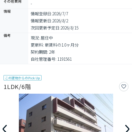
その他費用
-
情報
情報登録日:
2026/7/7
情報更新日:
2026/8/2
次回更新予定日:
2026/8/15
備考
現況: 居住中

更新料: 新賃料の1.0ヶ月分

契約期間: 2年

自社管理番号: 1191561
この建物からのPick Up
1LDK/6階