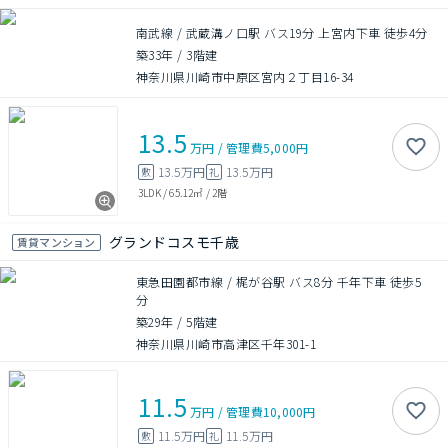
南武線 / 武蔵溝ノ口駅 バス19分 上宮内下車 徒歩4分
築33年
/
3階建
神奈川県川崎市中原区宮内２丁目16-34
13.5
万円
/
管理費
5,000円
13.5万円
13.5万円
敷
礼
3LDK
/
65.12㎡
/
2階
グランドコスモ千歳
賃貸マンション
東急田園都市線 / 梶が谷駅 バス8分 千年下車 徒歩5
分
築29年
/
5階建
神奈川県川崎市高津区千年301-1
11.5
万円
/
管理費
10,000円
11.5万円
11.5万円
敷
礼