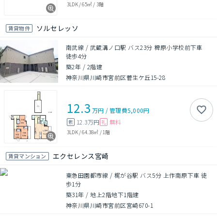
3LDK
/
65㎡
/
3階
ソルセレッソ
賃貸物件
南武線 / 武蔵溝ノ口駅 バス23分 稗原小学校前下車
徒歩4分
築2年
/
2階建
神奈川県川崎市宮前区菅生ケ丘15-28
12.3
万円
/
管理費
5,000円
12.3万円
無料
敷
礼
3LDK
/
64.38㎡
/
1階
エクセレンス宮崎
賃貸マンション
東急田園都市線 / 梶が谷駅 バス5分 上作南原下車 徒
歩1分
築31年
/
地上2階地下1階建
神奈川県川崎市宮前区宮崎670-1