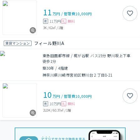
11
万円
/
管理費
10,000円
11万円
無料
敷
礼
3K
/
62㎡
/
1階
フィール野川A
賃貸マンション
東急田園都市線 / 梶が谷駅 バス15分 野川坂上下車
徒歩1分
築30年
/
4階建
神奈川県川崎市宮前区野川台２丁目8-21
10
万円
/
管理費
10,000円
10万円
無料
敷
礼
2LDK
/
60.37㎡
/
1階