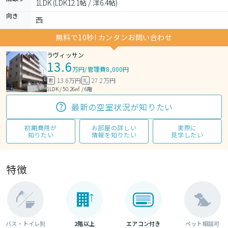
1LDK (LDK12.1帖 / 洋6.4帖)
向き
西
無料で10秒! カンタンお問い合わせ
ラヴィッサン
13.6
万円
/
管理費8,000円
13.6万円
27.2万円
敷
礼
1LDK / 50.26㎡ / 6階
最新の空室状況が知りたい
初期費用が
お部屋の詳しい
実際に
知りたい
情報を知りたい
見学したい
特徴
バス・トイレ別
2階以上
エアコン付き
ペット相談可