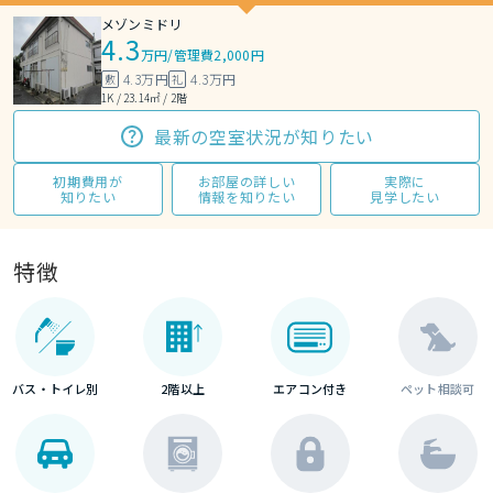
メゾンミドリ
4.3
万円
/
管理費2,000円
4.3万円
4.3万円
敷
礼
1K / 23.14㎡ / 2階
最新の空室状況が知りたい
初期費用が
お部屋の詳しい
実際に
知りたい
情報を知りたい
見学したい
特徴
バス・トイレ別
2階以上
エアコン付き
ペット相談可