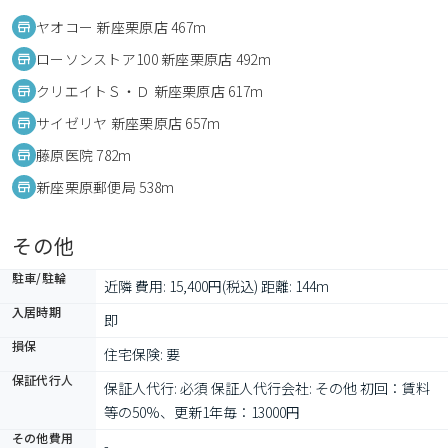
ヤオコー 新座栗原店 467m
ローソンストア100 新座栗原店 492m
クリエイトＳ・Ｄ 新座栗原店 617m
サイゼリヤ 新座栗原店 657m
藤原医院 782m
新座栗原郵便局 538m
その他
駐車/駐輪
近隣 費用: 15,400円(税込) 距離: 144m
入居時期
即
損保
住宅保険: 要
保証代行人
保証人代行: 必須 保証人代行会社: その他 初回：賃料
等の50%、更新1年毎：13000円
その他費用
-