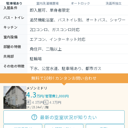
駐車場あり
室内洗濯機置場
オートロック
洗面所独立
入居条件
即入居可、単身者限定
バス・トイレ
追焚機能浴室、バストイレ別、オートバス、シャワー
キッチン
2口コンロ、ガスコンロ対応
室内設備
エアコン、インターネット対応
部屋の特徴
角住戸、二階以上
共用部
駐輪場
その他の特徴
下水、公営水道、駐車場あり、都市ガス
無料で10秒! カンタンお問い合わせ
メゾンミドリ
4.3
万円
/
管理費2,000円
4.3万円
4.3万円
敷
礼
1K / 23.14㎡ / 2階
最新の空室状況が知りたい