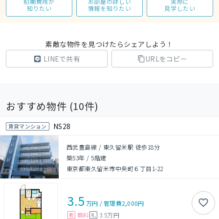
初期費用が
お部屋の詳しい
実際に
知りたい
情報を知りたい
見学したい
素敵な物件を見つけたらシェアしよう！
LINEで共有
URLをコピー
おすすめ物件 (
10
件)
NS28
賃貸マンション
西武豊島線 / 東久留米駅 徒歩18分
築53年
/
5階建
東京都東久留米市中央町６丁目1-22
3.5
万円
/
管理費
2,000円
無料
3.5万円
敷
礼