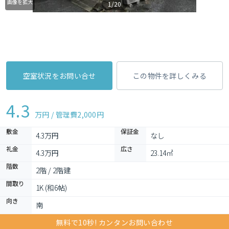
画像を拡大
1/20
空室状況をお問い合せ
この物件を詳しくみる
4.3
万円 / 管理費
2,000円
敷金
保証金
4.3万円
なし
礼金
広さ
4.3万円
23.14㎡
階数
2階 / 2階建
間取り
1K (和6帖)
向き
南
無料で10秒! カンタンお問い合わせ