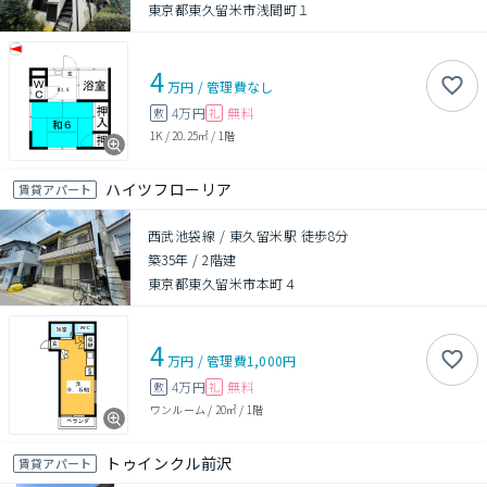
東京都東久留米市浅間町１
4
万円
/
管理費
なし
4万円
無料
敷
礼
1K
/
20.25㎡
/
1階
ハイツフローリア
賃貸アパート
西武池袋線 / 東久留米駅 徒歩8分
築35年
/
2階建
東京都東久留米市本町４
4
万円
/
管理費
1,000円
4万円
無料
敷
礼
ワンルーム
/
20㎡
/
1階
トゥインクル前沢
賃貸アパート