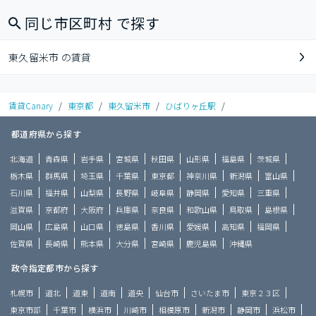
同じ市区町村 で探す
東久留米市 の賃貸
賃貸Canary
/
東京都
/
東久留米市
/
ひばりヶ丘駅
/
都道府県から探す
北海道
青森県
岩手県
宮城県
秋田県
山形県
福島県
茨城県
栃木県
群馬県
埼玉県
千葉県
東京都
神奈川県
新潟県
富山県
石川県
福井県
山梨県
長野県
岐阜県
静岡県
愛知県
三重県
滋賀県
京都府
大阪府
兵庫県
奈良県
和歌山県
鳥取県
島根県
岡山県
広島県
山口県
徳島県
香川県
愛媛県
高知県
福岡県
佐賀県
長崎県
熊本県
大分県
宮崎県
鹿児島県
沖縄県
政令指定都市から探す
札幌市
道北
道東
道南
道央
仙台市
さいたま市
東京２３区
東京市部
千葉市
横浜市
川崎市
相模原市
新潟市
静岡市
浜松市