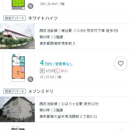
1DK
/
26.44㎡
/
5階
ホワイトハイツ
賃貸アパート
西武池袋線 / 保谷駅 バス6分 荒井竹下車 徒歩3分
築45年
/
2階建
東京都西東京市泉町３
4
万円
/
管理費
なし
4万円
無料
敷
礼
1K
/
23.5㎡
/
1階
メゾンミドリ
賃貸アパート
西武池袋線 / ひばりヶ丘駅 徒歩12分
築43年
/
2階建
東京都東久留米市浅間町３丁目9-21