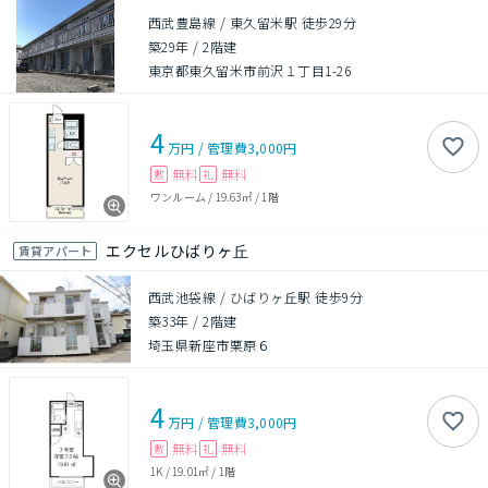
西武豊島線 / 東久留米駅 徒歩29分
築29年
/
2階建
東京都東久留米市前沢１丁目1-26
4
万円
/
管理費
3,000円
無料
無料
敷
礼
ワンルーム
/
19.63㎡
/
1階
エクセルひばりヶ丘
賃貸アパート
西武池袋線 / ひばりヶ丘駅 徒歩9分
築33年
/
2階建
埼玉県新座市栗原６
4
万円
/
管理費
3,000円
無料
無料
敷
礼
1K
/
19.01㎡
/
1階