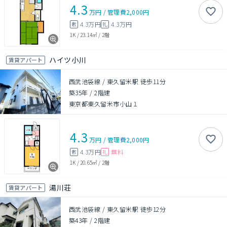
4.3
万円
/
管理費
2,000円
4.3万円
4.3万円
敷
礼
1K
/
23.14㎡
/
2階
ハイツ小川
賃貸アパート
西武池袋線 / 東久留米駅 徒歩11分
築35年
/
2階建
東京都東久留米市小山１
4.3
万円
/
管理費
2,000円
4.3万円
無料
敷
礼
1K
/
20.65㎡
/
2階
湯川荘
賃貸アパート
西武池袋線 / 東久留米駅 徒歩12分
築43年
/
2階建