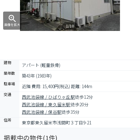
画像を拡大
1/10
建物
アパート (軽量鉄骨)
築年数
築43年 (1983年)
駐車場
近隣 費用: 15,400円(税込) 距離: 144m
交通
西武池袋線 / ひばりヶ丘駅
徒歩12分
西武池袋線 / 東久留米駅
徒歩20分
西武池袋線 / 保谷駅
徒歩35分
住所
東京都東久留米市浅間町３丁目9-21
掲載中の物件(
1
件)