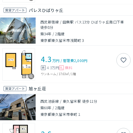
パレスひばりヶ丘
賃貸アパート
西武新宿線 / 田無駅 バス13分 ひばりヶ丘南口下車
徒歩8分
築34年
/
2階建
東京都東久留米市浅間町３
4.3
万円
/
管理費
2,000円
4.3万円
無料
敷
礼
ワンルーム
/
17.63㎡
/
1階
旭ヶ丘荘
賃貸アパート
西武池袋線 / 東久留米駅 徒歩11分
築60年
/
2階建
東京都東久留米市幸町１