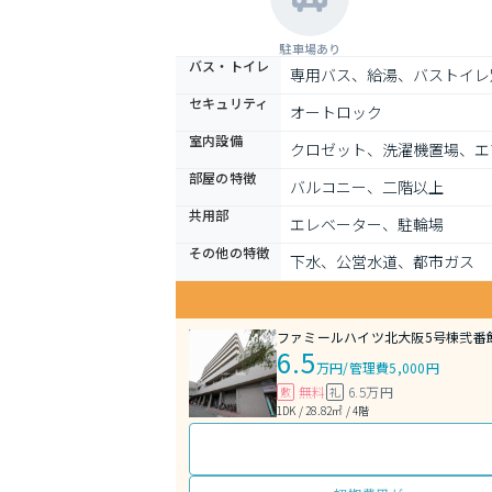
駐車場あり
バス・トイレ
専用バス、給湯、バストイレ
セキュリティ
オートロック
室内設備
クロゼット、洗濯機置場、エ
部屋の特徴
バルコニー、二階以上
共用部
エレベーター、駐輪場
その他の特徴
下水、公営水道、都市ガス
ファミールハイツ北大阪5号棟弐番
6.5
万円
/
管理費5,000円
無料
6.5万円
敷
礼
1DK / 28.82㎡ / 4階