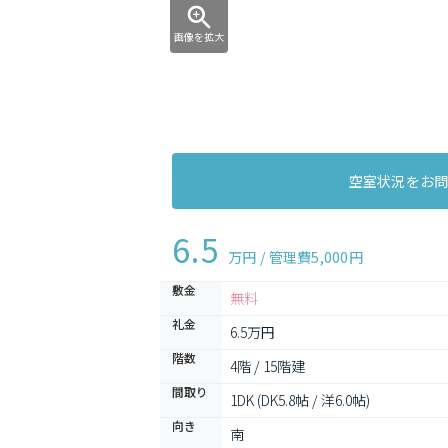
画像を拡大
空室状況をお
6.5
万円 / 管理費
5,000円
敷金
無料
礼金
6.5万円
階数
4階 / 15階建
間取り
1DK (DK5.8帖 / 洋6.0帖)
向き
南