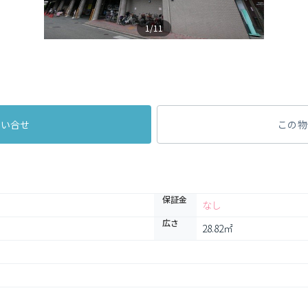
1/11
問い合せ
この物
保証金
なし
広さ
28.82㎡