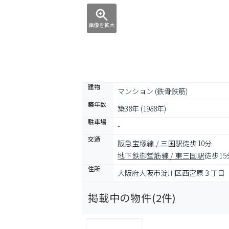
画像を拡大
建物
マンション (鉄骨鉄筋)
築年数
築38年 (1988年)
駐車場
-
交通
阪急宝塚線 / 三国駅
徒歩10分
地下鉄御堂筋線 / 東三国駅
徒歩15
住所
大阪府大阪市淀川区西宮原３丁目
掲載中の物件(
2
件)