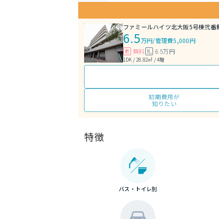
ファミールハイツ北大阪5号棟弐番
6.5
万円
/
管理費5,000円
無料
6.5万円
敷
礼
1DK / 28.82㎡ / 4階
初期費用が
知りたい
特徴
バス・トイレ別