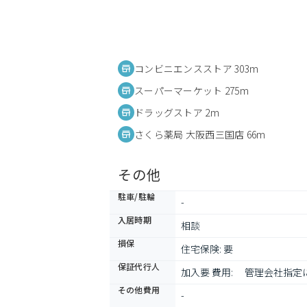
コンビニエンスストア 303m
スーパーマーケット 275m
ドラッグストア 2m
さくら薬局 大阪西三国店 66m
その他
駐車/駐輪
-
入居時期
相談
損保
住宅保険: 要
保証代行人
加入要 費用: 　管理会社指
その他費用
-