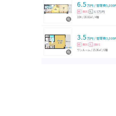
6.5
万円
/
管理費
5,000
無料
6.5万円
敷
礼
1DK
/
28.82㎡
/
4階
3.5
万円
/
管理費
3,000
無料
無料
敷
礼
ワンルーム
/
15.36㎡
/
6階