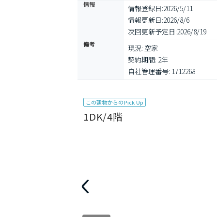
情報
情報登録日:
2026/5/11
情報更新日:
2026/8/6
次回更新予定日:
2026/8/19
備考
現況: 空家

契約期間: 2年

自社管理番号: 1712268
この建物からのPick Up
1DK/4階