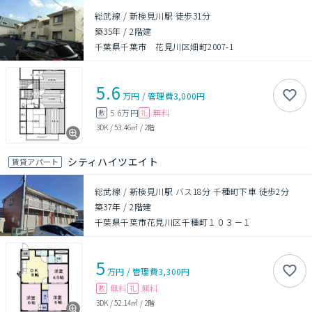
総武線 / 新検見川駅 徒歩31分
築35年
/
2階建
千葉県千葉市 花見川区畑町2007-1
5.6
万円
/
管理費
3,000円
5.6万円
無料
敷
礼
3DK
/
53.46㎡
/
2階
シティハイツエイト
賃貸アパート
総武線 / 新検見川駅 バス18分 千種町下車 徒歩2分
築37年
/
2階建
千葉県千葉市花見川区千種町１０３－１
5
万円
/
管理費
3,300円
無料
無料
敷
礼
3DK
/
52.14㎡
/
2階