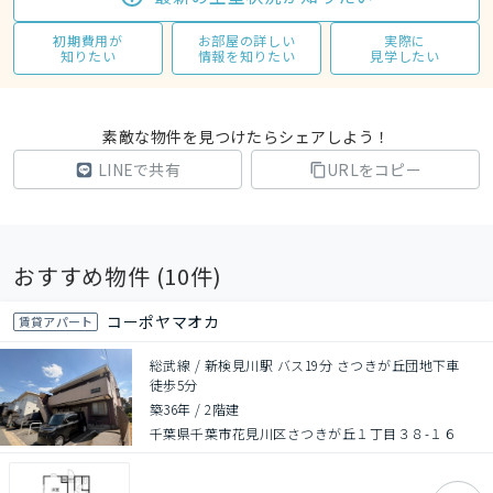
初期費用が
お部屋の詳しい
実際に
知りたい
情報を知りたい
見学したい
素敵な物件を見つけたらシェアしよう！
LINEで共有
URLをコピー
おすすめ物件 (
10
件)
コーポヤマオカ
賃貸アパート
総武線 / 新検見川駅 バス19分 さつきが丘団地下車
徒歩5分
築36年
/
2階建
千葉県千葉市花見川区さつきが丘１丁目３８-１６