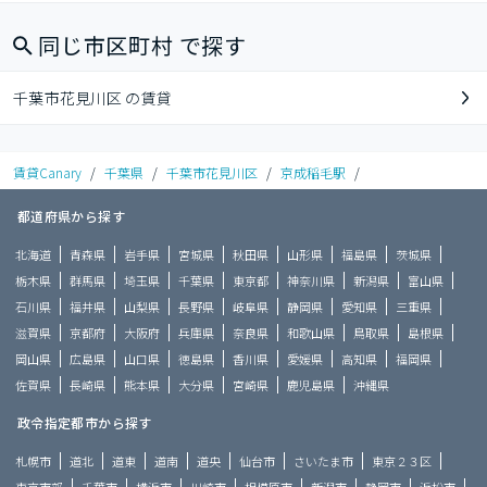
同じ市区町村 で探す
千葉市花見川区 の賃貸
賃貸Canary
/
千葉県
/
千葉市花見川区
/
京成稲毛駅
/
都道府県から探す
北海道
青森県
岩手県
宮城県
秋田県
山形県
福島県
茨城県
栃木県
群馬県
埼玉県
千葉県
東京都
神奈川県
新潟県
富山県
石川県
福井県
山梨県
長野県
岐阜県
静岡県
愛知県
三重県
滋賀県
京都府
大阪府
兵庫県
奈良県
和歌山県
鳥取県
島根県
岡山県
広島県
山口県
徳島県
香川県
愛媛県
高知県
福岡県
佐賀県
長崎県
熊本県
大分県
宮崎県
鹿児島県
沖縄県
政令指定都市から探す
札幌市
道北
道東
道南
道央
仙台市
さいたま市
東京２３区