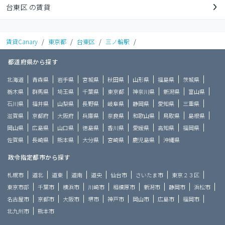
台東区 の賃貸
賃貸Canary
/
東京都
/
台東区
/
三ノ輪駅
/
都道府県から探す
北海道
青森県
岩手県
宮城県
秋田県
山形県
福島県
茨城県
栃木県
群馬県
埼玉県
千葉県
東京都
神奈川県
新潟県
富山県
石川県
福井県
山梨県
長野県
岐阜県
静岡県
愛知県
三重県
滋賀県
京都府
大阪府
兵庫県
奈良県
和歌山県
鳥取県
島根県
岡山県
広島県
山口県
徳島県
香川県
愛媛県
高知県
福岡県
佐賀県
長崎県
熊本県
大分県
宮崎県
鹿児島県
沖縄県
政令指定都市から探す
札幌市
道北
道東
道南
道央
仙台市
さいたま市
東京２３区
東京市部
千葉市
横浜市
川崎市
相模原市
新潟市
静岡市
浜松市
名古屋市
京都市
大阪市
堺市
神戸市
岡山市
広島市
福岡市
北九州市
熊本市