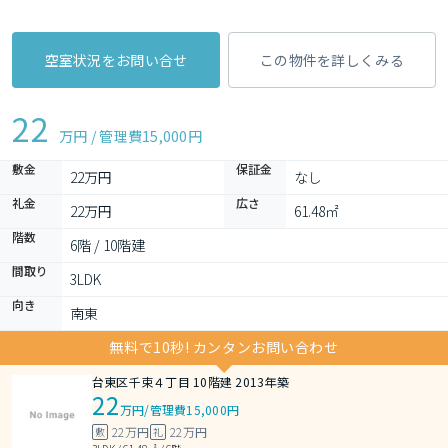
空室状況をお問い合せ
この物件を詳しくみる
22
万円 / 管理費
15,000円
敷金
保証金
22万円
なし
礼金
広さ
22万円
61.48㎡
階数
6階 / 10階建
間取り
3LDK 
向き
南東
無料で10秒! カンタンお問い合わせ
台東区千束４丁目 10階建 2013年築
22
万円
/
管理費15,000円
22万円
22万円
敷
礼