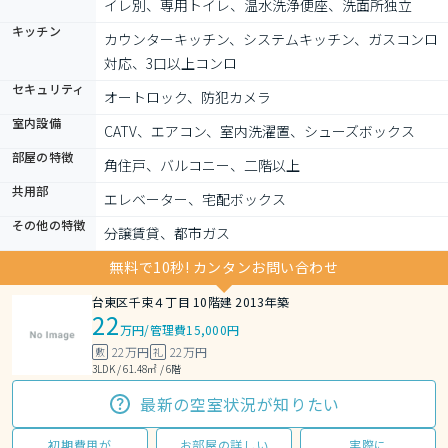
イレ別、専用トイレ、温水洗浄便座、洗面所独立
キッチン
カウンターキッチン、システムキッチン、ガスコンロ
対応、3口以上コンロ
セキュリティ
オートロック、防犯カメラ
室内設備
CATV、エアコン、室内洗濯置、シューズボックス
部屋の特徴
角住戸、バルコニー、二階以上
共用部
エレベーター、宅配ボックス
その他の特徴
分譲賃貸、都市ガス
無料で10秒! カンタンお問い合わせ
台東区千束４丁目 10階建 2013年築
22
万円
/
管理費15,000円
22万円
22万円
敷
礼
3LDK / 61.48㎡ / 6階
最新の空室状況が知りたい
初期費用が
お部屋の詳しい
実際に