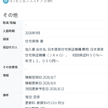
コンビニエンスストア 378m
その他
駐車/駐輪
-
入居時期
2026年9月
損保
住宅保険: 要
保証代行人
加入要 会社名: 日本賃貸住宅保証機構 費用: 日本賃貸
住宅保証機構（ＪＲＡＧ），　初回保証料５０％～　
年次１２，０００円～　
その他費用
-
情報
情報登録日:
2026/8/7
情報更新日:
2026/8/6
次回更新予定日:
2026/8/11
備考
現況: 空家

更新料: 新賃料の1.0ヶ月分
