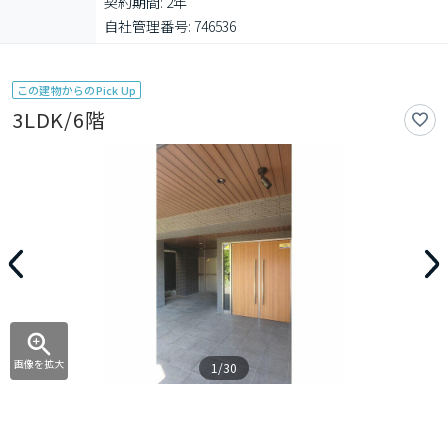
契約期間: 2年

自社管理番号: 746536
この建物からのPick Up
3LDK/6階
画像を拡大
1/30