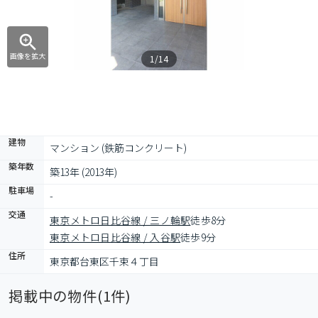
画像を拡大
1/14
建物
マンション (鉄筋コンクリート)
築年数
築13年 (2013年)
駐車場
-
交通
東京メトロ日比谷線 / 三ノ輪駅
徒歩8分
東京メトロ日比谷線 / 入谷駅
徒歩9分
住所
東京都台東区千束４丁目
掲載中の物件(
1
件)