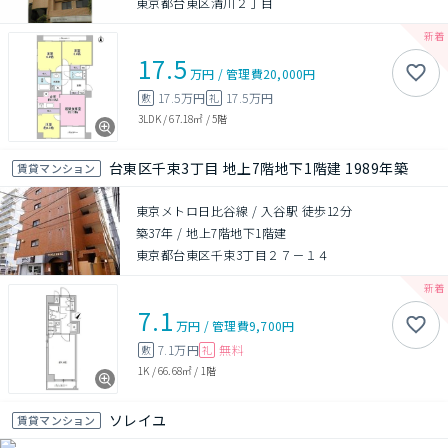
東京都台東区清川２丁目
17.5
万円
/
管理費
20,000円
17.5万円
17.5万円
敷
礼
3LDK
/
67.18㎡
/
5階
台東区千束3丁目 地上7階地下1階建 1989年築
賃貸マンション
東京メトロ日比谷線 / 入谷駅 徒歩12分
築37年
/
地上7階地下1階建
東京都台東区千束3丁目２７－１４
7.1
万円
/
管理費
9,700円
7.1万円
無料
敷
礼
1K
/
66.68㎡
/
1階
ソレイユ
賃貸マンション