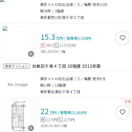
東京メトロ日比谷線 / 三ノ輪駅 徒歩11分
築34年
/
3階建
東京都荒川区南千住５丁目
15.3
万円
/
管理費
5,500円
無料
22.95万円
敷
礼
3DK
/
65.07㎡
/
3階
台東区千束４丁目 10階建 2013年築
賃貸マンション
東京メトロ日比谷線 / 三ノ輪駅 徒歩8分
築13年
/
10階建
東京都台東区千束４丁目
22
万円
/
管理費
15,000円
22万円
22万円
敷
礼
3LDK
/
61.48㎡
/
6階