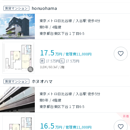
honuohama
賃貸マンション
東京メトロ日比谷線 / 入谷駅 徒歩4分
築9年
/
4階建
東京都台東区下谷１丁目6-5
17.5
万円
/
管理費
11,000円
17.5万円
17.5万円
敷
礼
1LDK
/
60.3㎡
/
2階
ホヌオハマ
賃貸マンション
東京メトロ日比谷線 / 入谷駅 徒歩5分
築9年
/
4階建
東京都台東区下谷１丁目6-5
16.5
万円
/
管理費
11,000円