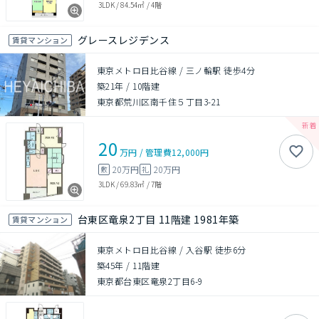
3LDK
/
84.54㎡
/
4階
グレースレジデンス
賃貸マンション
東京メトロ日比谷線 / 三ノ輪駅 徒歩4分
築21年
/
10階建
東京都荒川区南千住５丁目3-21
20
万円
/
管理費
12,000円
20万円
20万円
敷
礼
3LDK
/
69.83㎡
/
7階
台東区竜泉2丁目 11階建 1981年築
賃貸マンション
東京メトロ日比谷線 / 入谷駅 徒歩6分
築45年
/
11階建
東京都台東区竜泉2丁目6-9