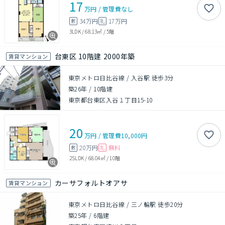
17
万円
/
管理費
なし
34万円
17万円
敷
礼
3LDK
/
68.13㎡
/
5階
台東区 10階建 2000年築
賃貸マンション
東京メトロ日比谷線 / 入谷駅 徒歩3分
築26年
/
10階建
東京都台東区入谷１丁目15-10
20
万円
/
管理費
10,000円
20万円
無料
敷
礼
2SLDK
/
68.04㎡
/
10階
カーサフォルトオアサ
賃貸マンション
東京メトロ日比谷線 / 三ノ輪駅 徒歩20分
築25年
/
6階建