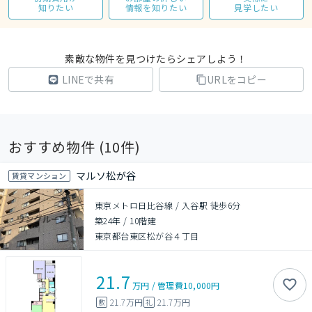
知りたい
情報を知りたい
見学したい
素敵な物件を見つけたらシェアしよう！
LINEで共有
URLをコピー
おすすめ物件 (
10
件)
マルソ松が谷
賃貸マンション
東京メトロ日比谷線 / 入谷駅 徒歩6分
築24年
/
10階建
東京都台東区松が谷４丁目
21.7
万円
/
管理費
10,000円
21.7万円
21.7万円
敷
礼