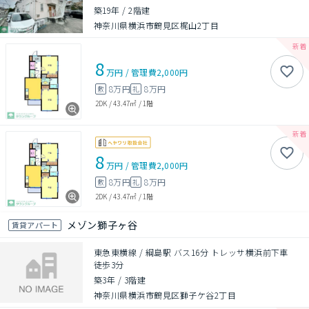
築19年
/
2階建
神奈川県横浜市鶴見区梶山2丁目
8
万円
/
管理費
2,000円
8万円
8万円
敷
礼
2DK
/
43.47㎡
/
1階
8
万円
/
管理費
2,000円
8万円
8万円
敷
礼
2DK
/
43.47㎡
/
1階
メゾン獅子ヶ谷
賃貸アパート
東急東横線 / 綱島駅 バス16分 トレッサ横浜前下車
徒歩3分
築3年
/
3階建
神奈川県横浜市鶴見区獅子ケ谷2丁目