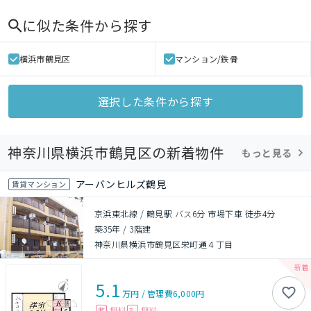
に似た条件から探す
横浜市鶴見区
マンション/鉄骨
選択した条件から探す
神奈川県横浜市鶴見区の新着物件
もっと見る
アーバンヒルズ鶴見
賃貸マンション
京浜東北線 / 鶴見駅 バス6分 市場下車 徒歩4分
築35年
/
3階建
神奈川県横浜市鶴見区栄町通４丁目
5.1
万円
/
管理費
6,000円
無料
無料
敷
礼