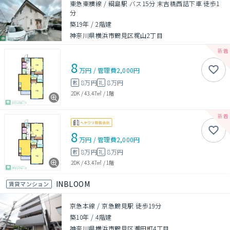
東急東横線 / 綱島駅 バス15分 末吉橋西詰下車 徒歩1
分
築19年
/
2階建
神奈川県横浜市鶴見区梶山2丁目
8
万円
/
管理費
2,000円
8万円
8万円
敷
礼
2DK
/
43.47㎡
/
1階
8
万円
/
管理費
2,000円
8万円
8万円
敷
礼
2DK
/
43.47㎡
/
1階
INBLOOM
賃貸マンション
京急本線 / 京急鶴見駅 徒歩19分
築10年
/
4階建
神奈川県横浜市鶴見区潮田町4丁目