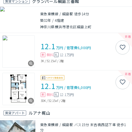
グランパール綱島三番館
賃貸マンション
東急東横線 / 綱島駅 徒歩14分
築32年
/
4階建
神奈川県横浜市港北区綱島上町
12.1
万円
/
管理費
6,000円
無料
12.1万円
敷
礼
3K
/
52.15㎡
/
2階
12.1
万円
/
管理費
6,000円
無料
12.1万円
敷
礼
3DK
/
52.15㎡
/
2階
ルアナ梶山
賃貸アパート
東急東横線 / 綱島駅 バス15分 末吉橋西詰下車 徒歩1
分