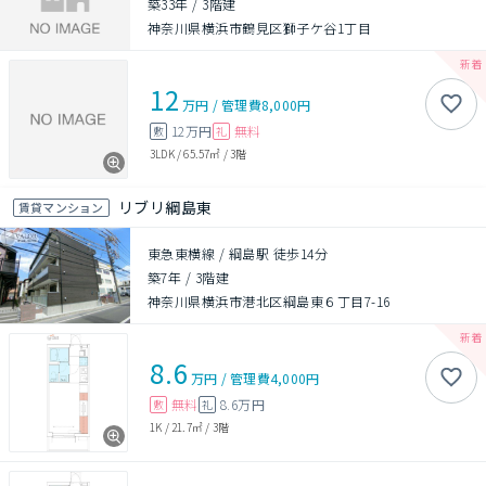
築33年
/
3階建
神奈川県横浜市鶴見区獅子ケ谷1丁目
12
万円
/
管理費
8,000円
12万円
無料
敷
礼
3LDK
/
65.57㎡
/
3階
リブリ綱島東
賃貸マンション
東急東横線 / 綱島駅 徒歩14分
築7年
/
3階建
神奈川県横浜市港北区綱島東６丁目7-16
8.6
万円
/
管理費
4,000円
無料
8.6万円
敷
礼
1K
/
21.7㎡
/
3階