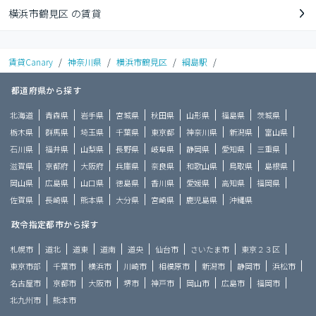
横浜市鶴見区 の賃貸
賃貸Canary
/
神奈川県
/
横浜市鶴見区
/
綱島駅
/
都道府県から探す
北海道
青森県
岩手県
宮城県
秋田県
山形県
福島県
茨城県
栃木県
群馬県
埼玉県
千葉県
東京都
神奈川県
新潟県
富山県
石川県
福井県
山梨県
長野県
岐阜県
静岡県
愛知県
三重県
滋賀県
京都府
大阪府
兵庫県
奈良県
和歌山県
鳥取県
島根県
岡山県
広島県
山口県
徳島県
香川県
愛媛県
高知県
福岡県
佐賀県
長崎県
熊本県
大分県
宮崎県
鹿児島県
沖縄県
政令指定都市から探す
札幌市
道北
道東
道南
道央
仙台市
さいたま市
東京２３区
東京市部
千葉市
横浜市
川崎市
相模原市
新潟市
静岡市
浜松市
名古屋市
京都市
大阪市
堺市
神戸市
岡山市
広島市
福岡市
北九州市
熊本市