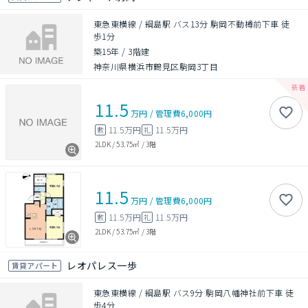
東急東横線 / 綱島駅 バス13分 駒岡不動樽前下車 徒
歩1分
築15年
/
3階建
神奈川県横浜市鶴見区駒岡3丁目
11.5
万円
/
管理費
6,000円
11.5万円
11.5万円
敷
礼
2LDK
/
53.75㎡
/
3階
11.5
万円
/
管理費
6,000円
11.5万円
11.5万円
敷
礼
2LDK
/
53.75㎡
/
3階
レオパレス一歩
賃貸アパート
東急東横線 / 綱島駅 バス9分 駒岡八幡神社前下車 徒
歩4分