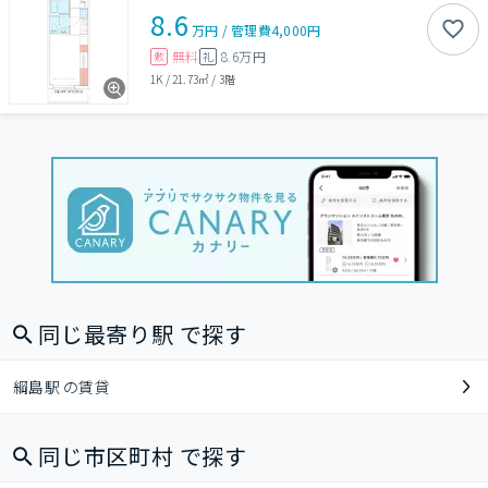
8.6
万円
/
管理費
4,000円
無料
8.6万円
敷
礼
1K
/
21.73㎡
/
3階
同じ最寄り駅 で探す
綱島駅 の賃貸
同じ市区町村 で探す