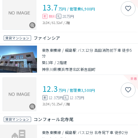
13.7
万円
/
管理費
6,900円
無料
28万円
敷
礼
2LDK
/
61.52㎡
/
2階
ファインシア
賃貸マンション
東急東横線 / 綱島駅 バス12分 高田消防前下車 徒歩5
分
築13年
/
2階建
神奈川県横浜市港北区新吉田町
12.3
万円
/
管理費
3,500円
12.3万円
12.3万円
敷
礼
2LDK
/
51.25㎡
/
2階
コンフォール北寺尾
賃貸マンション
東急東横線 / 綱島駅 バス12分 北寺尾下車 徒歩2分