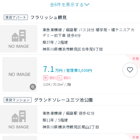
全
6
件を表示する
フラリッシュ鶴見
賃貸アパート
東急東横線 / 綱島駅 バス16分 橘学苑・橘テニスアカ
デミー前下車 徒歩4分
築37年
/
2階建
神奈川県横浜市鶴見区北寺尾6丁目
7.1
万円
/
管理費
3,000円
無料
無料
敷
礼
1LDK
/
30.16㎡
/
2階
グランドソレーユ三ツ池公園
賃貸マンション
東急東横線 / 綱島駅 徒歩42分
築11年
/
5階建
神奈川県横浜市鶴見区梶山2丁目