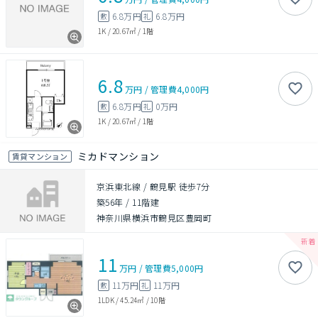
6.8万円
6.8万円
敷
礼
1K
/
20.67㎡
/
1階
6.8
万円
/
管理費
4,000円
6.8万円
0万円
敷
礼
1K
/
20.67㎡
/
1階
ミカドマンション
賃貸マンション
京浜東北線 / 鶴見駅 徒歩7分
築56年
/
11階建
神奈川県横浜市鶴見区豊岡町
11
万円
/
管理費
5,000円
11万円
11万円
敷
礼
1LDK
/
45.24㎡
/
10階