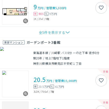
9
万円
/
管理費
5,000円
無料
9万円
敷
礼
1K
/
27㎡
/
9階
全
5
件を表示する
ガーデンポート3番館
賃貸マンション
東海道本線 / 川崎駅 バス6分 一の辻下車 徒歩8分
築28年
/
地上7階地下1階建
神奈川県横浜市鶴見区平安町１丁目
20.5
万円
/
管理費
15,000円
20.5万円
41万円
敷
礼
3LDK
/
79.6㎡
/
7階