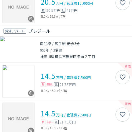
20.5
万円
/
管理費
15,000円
20.5万円
41万円
敷
礼
3LDK
/
79.6㎡
/
7階
プレジール
賃貸アパート
南武線 / 尻手駅 徒歩3分
築9年
/
3階建
神奈川県横浜市鶴見区矢向２丁目
14.5
万円
/
管理費
7,500円
無料
21.75万円
敷
礼
1LDK
/
43.01㎡
/
2階
14.5
万円
/
管理費
7,500円
無料
21.75万円
敷
礼
1LDK
/
43.01㎡
/
2階