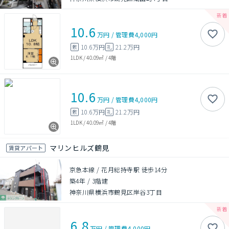
10.6
万円
/
管理費
4,000円
10.6万円
21.2万円
敷
礼
1LDK
/
40.09㎡
/
4階
10.6
万円
/
管理費
4,000円
10.6万円
21.2万円
敷
礼
1LDK
/
40.09㎡
/
4階
マリンヒルズ鶴見
賃貸アパート
京急本線 / 花月総持寺駅 徒歩14分
築4年
/
3階建
神奈川県横浜市鶴見区岸谷3丁目
6.8
万円
/
管理費
4,000円