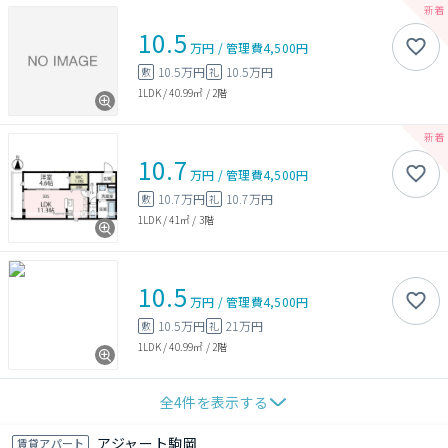
10.5
万円
/
管理費
4,500円
10.5万円
10.5万円
敷
礼
1LDK
/
40.99㎡
/
2階
10.7
万円
/
管理費
4,500円
10.7万円
10.7万円
敷
礼
1LDK
/
41㎡
/
3階
10.5
万円
/
管理費
4,500円
10.5万円
21万円
敷
礼
1LDK
/
40.99㎡
/
2階
全
4
件を表示する
アジャート駒岡
賃貸アパート