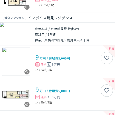
1K
/
20.2㎡
/
3階
インボイス鶴見レジデンス
賃貸マンション
京急本線 / 京急鶴見駅 徒歩4分
築19年
/
9階建
神奈川県横浜市鶴見区鶴見中央４丁目
9
万円
/
管理費
5,000円
無料
9万円
敷
礼
1K
/
27㎡
/
9階
9
万円
/
管理費
5,000円
無料
9万円
敷
礼
1K
/
27㎡
/
9階