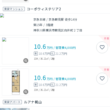
コーポウィステリア2
賃貸マンション
京急本線 / 京急鶴見駅 徒歩14分
築15年
/
3階建
神奈川県横浜市鶴見区向井町２丁目
10.6
万円
/
管理費
4,000円
10.6万円
21.2万円
敷
礼
1DK
/
36.21㎡
/
2階
10.6
万円
/
管理費
4,000円
10.6万円
21.2万円
敷
礼
1DK
/
36.21㎡
/
2階
ルアナ梶山
賃貸アパート