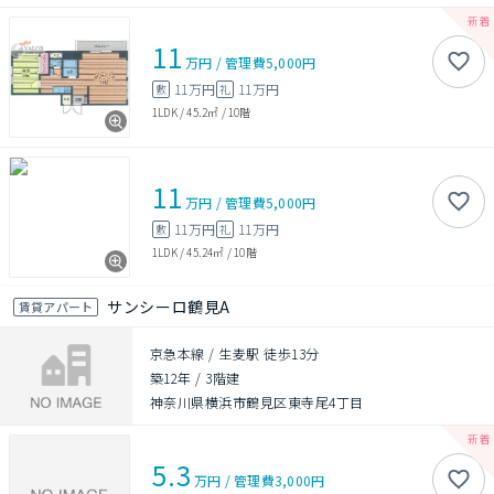
11
万円
/
管理費
5,000円
11万円
11万円
敷
礼
1LDK
/
45.2㎡
/
10階
11
万円
/
管理費
5,000円
11万円
11万円
敷
礼
1LDK
/
45.24㎡
/
10階
サンシーロ鶴見A
賃貸アパート
京急本線 / 生麦駅 徒歩13分
築12年
/
3階建
神奈川県横浜市鶴見区東寺尾4丁目
5.3
万円
/
管理費
3,000円