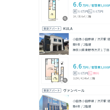
6.6
万円
/
管理費
5,000
6.6万円
6.6万円
敷
礼
1K
/
30.6㎡
/
2階
KULA
賃貸アパート
小田急小田原線 / 渋沢駅 徒
築9年
/
2階建
神奈川県秦野市渋沢１丁目34
6.6
万円
/
管理費
3,000
6.6万円
無料
敷
礼
1LDK
/
42.46㎡
/
2階
ヴァンベール
賃貸アパート
小田急小田原線 / 渋沢駅 徒
築4年
/
2階建