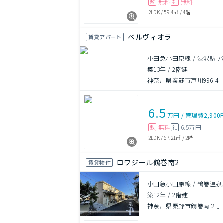
無料
無料
敷
礼
2LDK
/
59.4㎡
/
4階
ベルヴィオラ
賃貸アパート
小田急小田原線 / 渋沢駅 バ
築13年
/
2階建
神奈川県秦野市戸川996-4
6.5
万円
/
管理費
2,900
無料
6.5万円
敷
礼
2LDK
/
57.21㎡
/
2階
ロワジール鶴巻南2
賃貸物件
小田急小田原線 / 鶴巻温泉
築12年
/
2階建
神奈川県秦野市鶴巻南２丁目