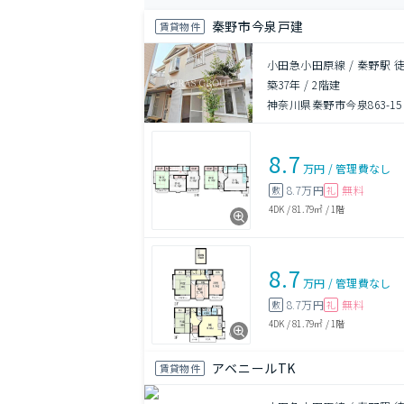
秦野市今泉戸建
賃貸物件
小田急小田原線 / 秦野駅 徒
築37年
/
2階建
神奈川県秦野市今泉863-15
8.7
万円
/
管理費
なし
8.7万円
無料
敷
礼
4DK
/
81.79㎡
/
1階
8.7
万円
/
管理費
なし
8.7万円
無料
敷
礼
4DK
/
81.79㎡
/
1階
アベニールTK
賃貸物件