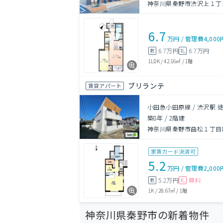
神奈川県秦野市渋沢上１丁目1
6.7
万円
/
管理費
4,000
6.7万円
6.7万円
敷
礼
1LDK
/
42.16㎡
/
1階
ブリランテ
賃貸アパート
小田急小田原線 / 渋沢駅 
築8年
/
2階建
神奈川県秦野市曲松１丁目8-
家賃カード決済可
5.2
万円
/
管理費
2,000
5.2万円
無料
敷
礼
1K
/
28.67㎡
/
1階
神奈川県秦野市の新着物件