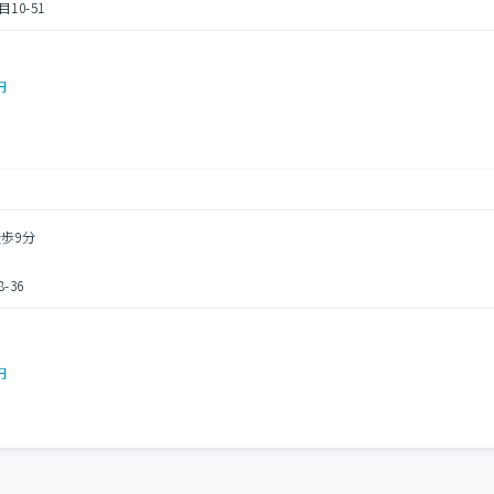
0-51
円
徒歩9分
36
円