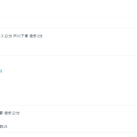
ス12分 戸川下車 徒歩1分
円
駅 徒歩12分
16