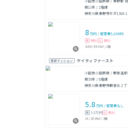
小田急小田原線 / 秦野駅 徒
築21年
/
2階建
神奈川県秦野市平沢1306-1
8
万円
/
管理費
5,000円
無料
無料
敷
礼
3LDK
/
84.43㎡
/
1階
ケイティファースト
賃貸マンション
小田急小田原線 / 鶴巻温泉
築35年
/
8階建
神奈川県秦野市鶴巻北２丁目
5.8
万円
/
管理費
なし
5.8万円
無料
敷
礼
1K
/
20.69㎡
/
3階