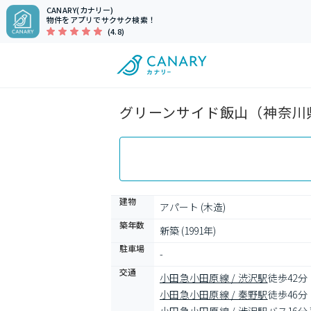
CANARY(カナリー)
物件をアプリでサクサク検索！
(4.8)
グリーンサイド飯山（神奈川県
建物
アパート (木造)
築年数
新築 (1991年)
駐車場
-
交通
小田急小田原線 / 渋沢駅
徒歩42分
小田急小田原線 / 秦野駅
徒歩46分