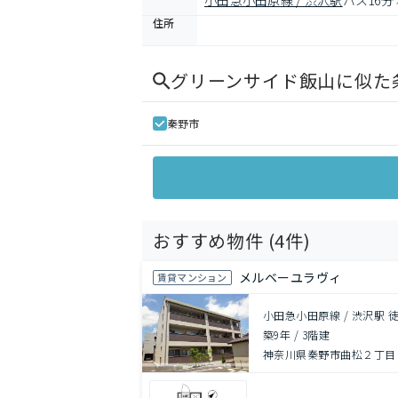
小田急小田原線 / 渋沢駅
バス16分
住所
グリーンサイド飯山
に似た
秦野市
おすすめ物件 (
4
件)
メルベーユラヴィ
賃貸マンション
小田急小田原線 / 渋沢駅 
築9年
/
3階建
神奈川県秦野市曲松２丁目