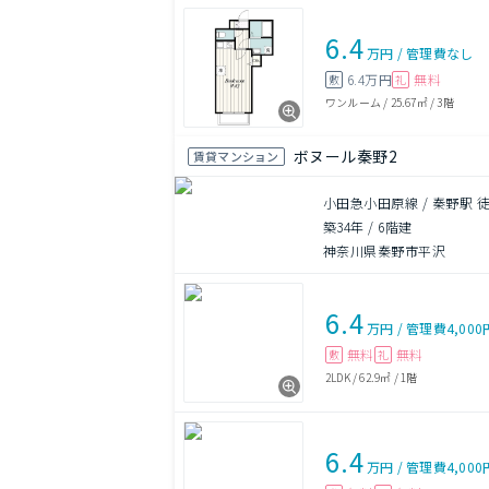
6.4
万円
/
管理費
なし
6.4万円
無料
敷
礼
ワンルーム
/
25.67㎡
/
3階
ボヌール秦野2
賃貸マンション
小田急小田原線 / 秦野駅 徒
築34年
/
6階建
神奈川県秦野市平沢
6.4
万円
/
管理費
4,000
無料
無料
敷
礼
2LDK
/
62.9㎡
/
1階
6.4
万円
/
管理費
4,000