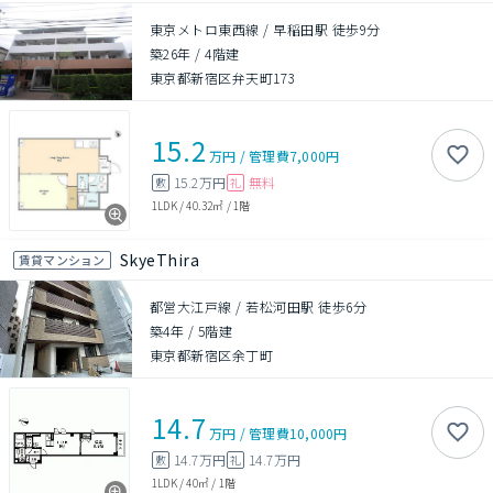
東京メトロ東西線 / 早稲田駅 徒歩9分
築26年
/
4階建
東京都新宿区弁天町173
15.2
万円
/
管理費
7,000円
15.2万円
無料
敷
礼
1LDK
/
40.32㎡
/
1階
SkyeThira
賃貸マンション
都営大江戸線 / 若松河田駅 徒歩6分
築4年
/
5階建
東京都新宿区余丁町
14.7
万円
/
管理費
10,000円
14.7万円
14.7万円
敷
礼
1LDK
/
40㎡
/
1階