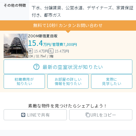
その他の特徴
下水、分譲賃貸、公営水道、デザイナーズ、家賃保証
付き、都市ガス
無料で10秒! カンタンお問い合わせ
ZOOM新宿夏目坂
15.4
万円
/
管理費7,000円
15.4万円
15.4万円
敷
礼
1DK / 32.79㎡ / 3階
最新の空室状況が知りたい
初期費用が
お部屋の詳しい
実際に
知りたい
情報を知りたい
見学したい
素敵な物件を見つけたらシェアしよう！
LINEで共有
URLをコピー