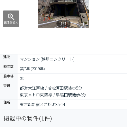
画像を拡大
1/7
建物
マンション (鉄筋コンクリート)
築年数
築7年 (2019年)
駐車場
無
交通
都営大江戸線 / 若松河田駅
徒歩5分
東京メトロ東西線 / 早稲田駅
徒歩8分
住所
東京都新宿区若松町35-14
掲載中の物件(
1
件)