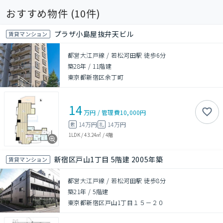
おすすめ物件 (
10
件)
プラザ小島屋抜弁天ビル
賃貸マンション
都営大江戸線 / 若松河田駅 徒歩6分
築28年
/
11階建
東京都新宿区余丁町
14
万円
/
管理費
10,000円
14万円
14万円
敷
礼
1LDK
/
43.24㎡
/
4階
新宿区戸山1丁目 5階建 2005年築
賃貸マンション
都営大江戸線 / 若松河田駅 徒歩8分
築21年
/
5階建
東京都新宿区戸山1丁目１５－２０