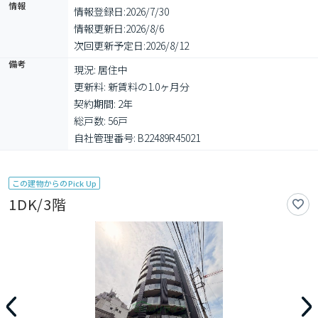
情報
情報登録日:
2026/7/30
情報更新日:
2026/8/6
次回更新予定日:
2026/8/12
備考
現況: 居住中

更新料: 新賃料の1.0ヶ月分

契約期間: 2年

総戸数: 56戸

自社管理番号: B22489R45021
この建物からのPick Up
1DK/3階