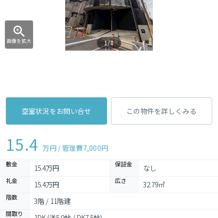
画像を拡大
1/8
空室状況をお問い合せ
この物件を詳しくみる
15.4
万円 / 管理費
7,000円
敷金
保証金
15.4万円
なし
礼金
広さ
15.4万円
32.79㎡
階数
3階 / 11階建
間取り
1DK (洋5.0帖 / DK7.5帖)