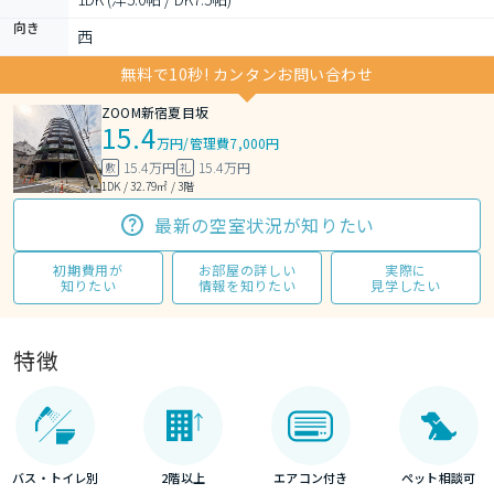
向き
西
無料で10秒! カンタンお問い合わせ
ZOOM新宿夏目坂
15.4
万円
/
管理費7,000円
15.4万円
15.4万円
敷
礼
1DK / 32.79㎡ / 3階
最新の空室状況が知りたい
初期費用が
お部屋の詳しい
実際に
知りたい
情報を知りたい
見学したい
特徴
バス・トイレ別
2階以上
エアコン付き
ペット相談可