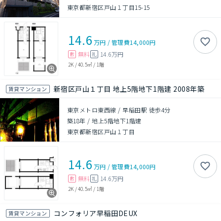
東京都新宿区戸山１丁目15-15
14.6
万円
/
管理費
14,000円
無料
14.6万円
敷
礼
2K
/
40.5㎡
/
1階
新宿区戸山１丁目 地上5階地下1階建 2008年築
賃貸マンション
東京メトロ東西線 / 早稲田駅 徒歩4分
築18年
/
地上5階地下1階建
東京都新宿区戸山１丁目
14.6
万円
/
管理費
14,000円
無料
14.6万円
敷
礼
2K
/
40.5㎡
/
1階
コンフォリア早稲田DEUX
賃貸マンション