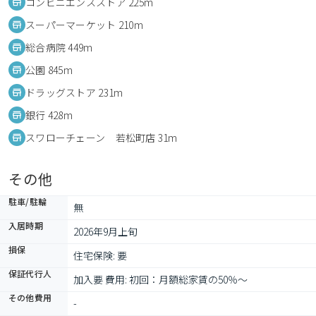
コンビニエンスストア 225m
スーパーマーケット 210m
総合病院 449m
公園 845m
ドラッグストア 231m
銀行 428m
スワローチェーン 若松町店 31m
その他
駐車/駐輪
無
入居時期
2026年9月上旬
損保
住宅保険: 要
保証代行人
加入要 費用: 初回：月額総家賃の50％～
その他費用
-