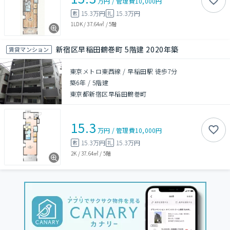
万円
/
管理費
10,000円
15.3万円
15.3万円
敷
礼
1LDK
/
37.64㎡
/
5階
新宿区早稲田鶴巻町 5階建 2020年築
賃貸マンション
東京メトロ東西線 / 早稲田駅 徒歩7分
築6年
/
5階建
東京都新宿区早稲田鶴巻町
15.3
万円
/
管理費
10,000円
15.3万円
15.3万円
敷
礼
2K
/
37.64㎡
/
5階