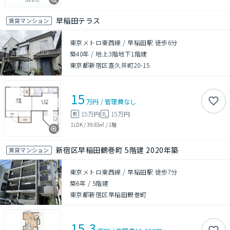
早稲田テラス
賃貸マンション
東京メトロ東西線 / 早稲田駅 徒歩6分
築40年
/
地上3階地下1階建
東京都新宿区喜久井町20-15
15
万円
/
管理費
なし
15万円
15万円
敷
礼
1LDK
/
39.83㎡
/
1階
新宿区早稲田鶴巻町 5階建 2020年築
賃貸マンション
東京メトロ東西線 / 早稲田駅 徒歩7分
築6年
/
5階建
東京都新宿区早稲田鶴巻町
15.3