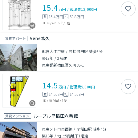
15.4
万円
/
管理費
12,000円
15.4万円
30.8万円
敷
礼
1LDK
/
42.16㎡
/
1階
Vene富久
賃貸アパート
都営大江戸線 / 若松河田駅 徒歩9分
築19年
/
2階建
東京都新宿区富久町38-1
14.5
万円
/
管理費
5,000円
14.5万円
14.5万円
敷
礼
1K
/
40.94㎡
/
1階
ルーブル早稲田六番館
賃貸マンション
東京メトロ東西線 / 早稲田駅 徒歩4分
築18年
/
地上5階地下1階建