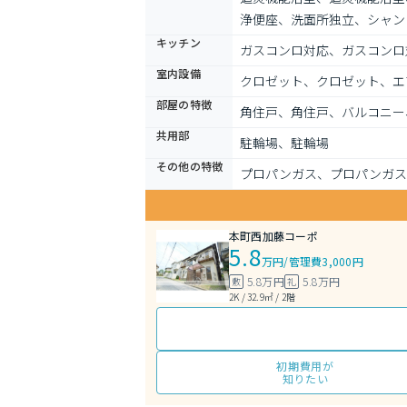
浄便座、洗面所独立、シャン
キッチン
ガスコンロ対応、ガスコンロ
室内設備
クロゼット、クロゼット、エ
部屋の特徴
角住戸、角住戸、バルコニー
共用部
駐輪場、駐輪場
その他の特徴
プロパンガス、プロパンガス
本町西加藤コーポ
5.8
万円
/
管理費3,000円
5.8万円
5.8万円
敷
礼
2K / 32.9㎡ / 2階
初期費用が
知りたい