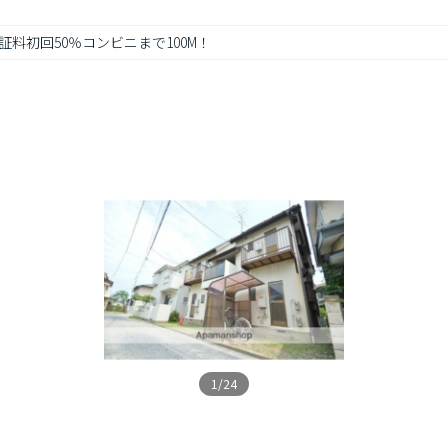
料初回50％コンビニまで100M！
1/24