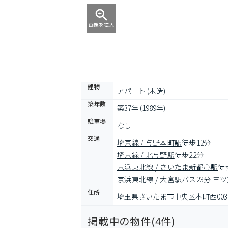
画像を拡大
建物
アパート (木造)
築年数
築37年 (1989年)
駐車場
なし
交通
埼京線 / 与野本町駅
徒歩12分
埼京線 / 北与野駅
徒歩22分
京浜東北線 / さいたま新都心駅
徒
京浜東北線 / 大宮駅
バス23分 三
住所
埼玉県さいたま市中央区本町西003
掲載中の物件(
4
件)