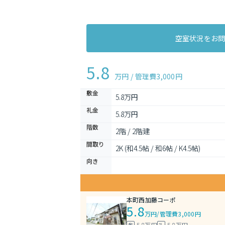
空室状況をお
5.8
万円 / 管理費
3,000円
敷金
5.8万円
礼金
5.8万円
階数
2階 / 2階建
間取り
2K (和4.5帖 / 和6帖 / K4.5帖)
向き
本町西加藤コーポ
5.8
万円
/
管理費3,000円
5.8万円
5.8万円
敷
礼