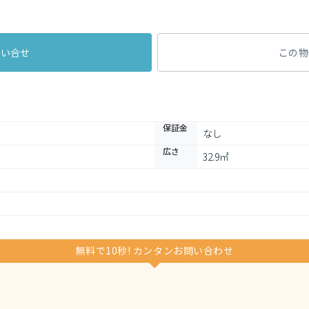
問い合せ
この物
保証金
なし
広さ
32.9㎡
無料で10秒! カンタンお問い合わせ