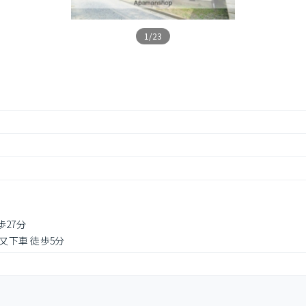
1/23
歩27分
ツ又下車 徒歩5分