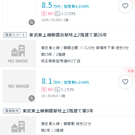
8.5
万円
/
管理費
4,000円
無料
4.25万円
敷
礼
1LDK
/
32.19㎡
/
1階
東武東上線朝霞台駅地上2階建て築26年
賃貸アパート
東武東上線 / 朝霞台駅 バス20分 東福寺下車 徒歩5分
築25年
/
2階建
埼玉県新座市畑中2丁目
8.1
万円
/
管理費
6,000円
無料
8.1万円
敷
礼
1K
/
19.87㎡
/
1階
東武東上線朝霞駅地上2階建て築3年
賃貸物件
東武東上線 / 朝霞駅 徒歩22分
築2年
/
2階建