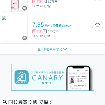
無料
8.8万円
敷
礼
1K
/
27.02㎡
/
2階
7.95
万円
/
管理費
3,500円
無料
7.95万円
敷
礼
1K
/
27.02㎡
/
2階
全
6
件を表示する
同じ最寄り駅 で探す