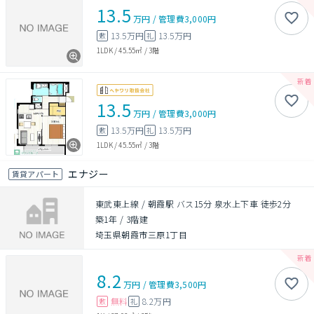
13.5
万円
/
管理費
3,000円
13.5万円
13.5万円
敷
礼
1LDK
/
45.55㎡
/
3階
13.5
万円
/
管理費
3,000円
13.5万円
13.5万円
敷
礼
1LDK
/
45.55㎡
/
3階
エナジー
賃貸アパート
東武東上線 / 朝霞駅 バス15分 泉水上下車 徒歩2分
築1年
/
3階建
埼玉県朝霞市三原1丁目
8.2
万円
/
管理費
3,500円
無料
8.2万円
敷
礼