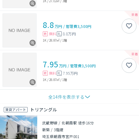
1K
/
27.02㎡
/
3階
8.8
万円
/
管理費
3,500円
無料
8.8万円
敷
礼
1K
/
28.87㎡
/
1階
7.95
万円
/
管理費
3,500円
無料
7.95万円
敷
礼
1K
/
28.87㎡
/
1階
全
14
件を表示する
トリアングル
賃貸アパート
武蔵野線 / 北朝霞駅 徒歩16分
新築
/
3階建
埼玉県朝霞市宮戸001