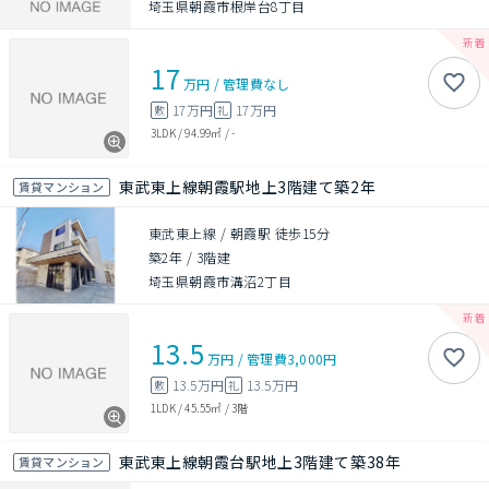
埼玉県朝霞市根岸台8丁目
17
万円
/
管理費
なし
17万円
17万円
敷
礼
3LDK
/
94.99㎡
/
-
東武東上線朝霞駅地上3階建て築2年
賃貸マンション
東武東上線 / 朝霞駅 徒歩15分
築2年
/
3階建
埼玉県朝霞市溝沼2丁目
13.5
万円
/
管理費
3,000円
13.5万円
13.5万円
敷
礼
1LDK
/
45.55㎡
/
3階
東武東上線朝霞台駅地上3階建て築38年
賃貸マンション