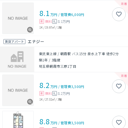
8.1
万円
/
管理費
6,000円
無料
8.1万円
敷
礼
1K
/
19.87㎡
/
1階
エナジー
賃貸アパート
東武東上線 / 朝霞駅 バス15分 泉水上下車 徒歩2分
築1年
/
3階建
埼玉県朝霞市三原1丁目
8.2
万円
/
管理費
3,500円
無料
8.2万円
敷
礼
1K
/
27.02㎡
/
3階
8.8
万円
/
管理費
3,500円