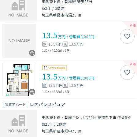
東武東上線 / 朝霞駅 徒歩15分
築2年
/
3階建
埼玉県朝霞市溝沼2丁目
13.5
万円
/
管理費
3,000円
13.5万円
13.5万円
敷
礼
1LDK
/
45.55㎡
/
3階
13.5
万円
/
管理費
3,000円
13.5万円
13.5万円
敷
礼
1LDK
/
45.55㎡
/
3階
レオパレスピュア
賃貸アパート
東武東上線 / 朝霞台駅 バス20分 東福寺下車 徒歩5分
築25年
/
2階建
埼玉県新座市畑中2丁目