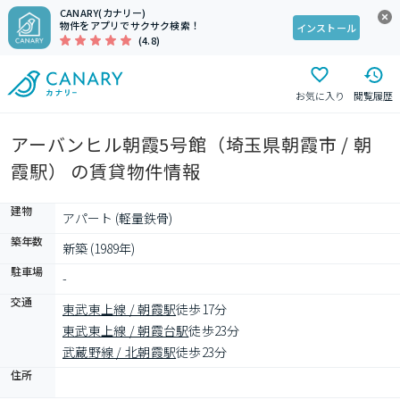
CANARY(カナリー)
物件をアプリでサクサク検索！
インストール
(4.8)
お気に入り
閲覧履歴
アーバンヒル朝霞5号館（埼玉県朝霞市 / 朝
霞駅） の賃貸物件情報
建物
アパート (軽量鉄骨)
築年数
新築 (1989年)
駐車場
-
交通
東武東上線 / 朝霞駅
徒歩17分
東武東上線 / 朝霞台駅
徒歩23分
武蔵野線 / 北朝霞駅
徒歩23分
住所