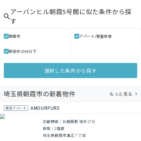
アーバンヒル朝霞5号館
に似た条件から探
す
朝霞市
アパート/軽量鉄骨
駅徒歩20分以下
選択した条件から探す
埼玉県朝霞市の新着物件
もっと見る
AMOURPURE
賃貸アパート
武蔵野線 / 北朝霞駅 徒歩17分
新築
/
2階建
埼玉県朝霞市溝沼７丁目