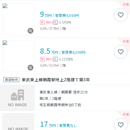
9
万円
/
管理費
4,000円
無料
4.5万円
敷
礼
1LDK
/
37.78㎡
/
2階
8.5
万円
/
管理費
4,000円
無料
4.25万円
敷
礼
1LDK
/
32.19㎡
/
1階
東武東上線朝霞駅地上2階建て築3年
賃貸物件
東武東上線 / 朝霞駅 徒歩22分
築2年
/
2階建
埼玉県朝霞市根岸台8丁目
17
万円
/
管理費
なし