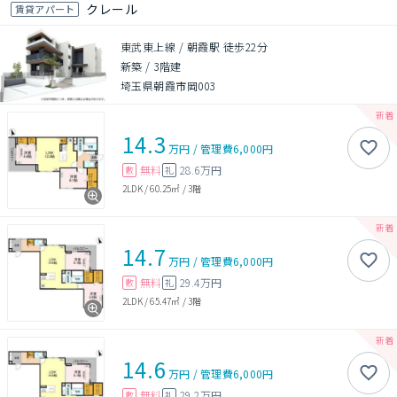
クレール
賃貸アパート
東武東上線 / 朝霞駅 徒歩22分
新築
/
3階建
埼玉県朝霞市岡003
14.3
万円
/
管理費
6,000円
無料
28.6万円
敷
礼
2LDK
/
60.25㎡
/
3階
14.7
万円
/
管理費
6,000円
無料
29.4万円
敷
礼
2LDK
/
65.47㎡
/
3階
14.6
万円
/
管理費
6,000円
無料
29.2万円
敷
礼