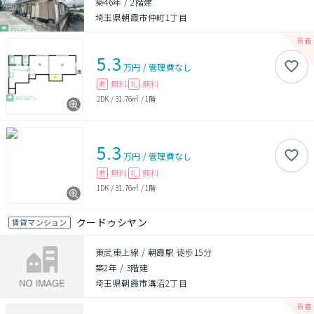
築46年
/
2階建
埼玉県朝霞市仲町1丁目
5.3
万円
/
管理費
なし
無料
無料
敷
礼
2DK
/
31.76㎡
/
1階
5.3
万円
/
管理費
なし
無料
無料
敷
礼
1DK
/
31.76㎡
/
1階
クードゥシヤン
賃貸マンション
東武東上線 / 朝霞駅 徒歩15分
築2年
/
3階建
埼玉県朝霞市溝沼2丁目