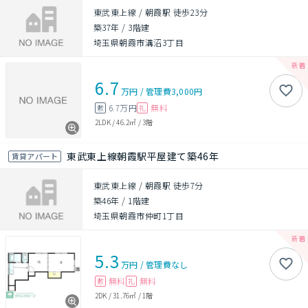
東武東上線 / 朝霞駅 徒歩23分
築37年
/
3階建
埼玉県朝霞市溝沼3丁目
6.7
万円
/
管理費
3,000円
6.7万円
無料
敷
礼
2LDK
/
46.2㎡
/
3階
東武東上線朝霞駅平屋建て築46年
賃貸アパート
東武東上線 / 朝霞駅 徒歩7分
築46年
/
1階建
埼玉県朝霞市仲町1丁目
5.3
万円
/
管理費
なし
無料
無料
敷
礼
2DK
/
31.76㎡
/
1階