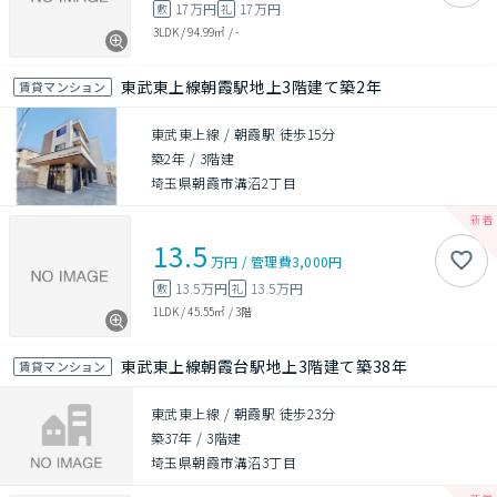
17万円
17万円
敷
礼
3LDK
/
94.99㎡
/
-
東武東上線朝霞駅地上3階建て築2年
賃貸マンション
東武東上線 / 朝霞駅 徒歩15分
築2年
/
3階建
埼玉県朝霞市溝沼2丁目
13.5
万円
/
管理費
3,000円
13.5万円
13.5万円
敷
礼
1LDK
/
45.55㎡
/
3階
東武東上線朝霞台駅地上3階建て築38年
賃貸マンション
東武東上線 / 朝霞駅 徒歩23分
築37年
/
3階建
埼玉県朝霞市溝沼3丁目