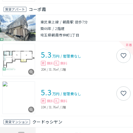
コーポ霞
賃貸アパート
東武東上線 / 朝霞駅 徒歩7分
築46年
/
2階建
埼玉県朝霞市仲町1丁目
5.3
万円
/
管理費
なし
無料
無料
敷
礼
2DK
/
31.76㎡
/
1階
5.3
万円
/
管理費
なし
無料
無料
敷
礼
1DK
/
31.76㎡
/
1階
クードゥシヤン
賃貸マンション