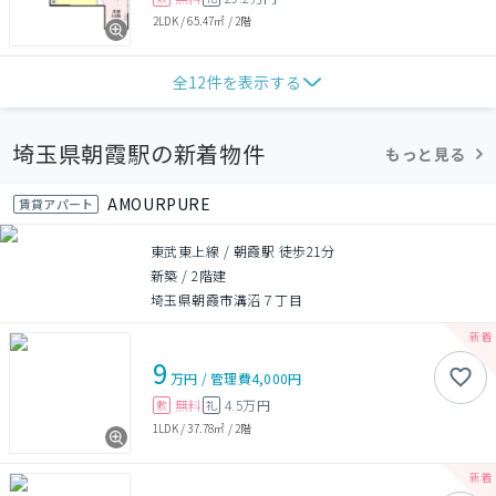
2LDK
/
65.47㎡
/
2階
全
12
件を表示する
埼玉県朝霞駅の新着物件
もっと見る
AMOURPURE
賃貸アパート
東武東上線 / 朝霞駅 徒歩21分
新築
/
2階建
埼玉県朝霞市溝沼７丁目
9
万円
/
管理費
4,000円
無料
4.5万円
敷
礼
1LDK
/
37.78㎡
/
2階