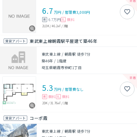
6.7
万円
/
管理費
3,000円
6.7万円
無料
敷
礼
2LDK
/
46.2㎡
/
3階
東武東上線朝霞駅平屋建て築46年
賃貸アパート
東武東上線 / 朝霞駅 徒歩7分
築46年
/
1階建
埼玉県朝霞市仲町1丁目
5.3
万円
/
管理費
なし
無料
無料
敷
礼
2DK
/
31.76㎡
/
1階
コーポ霞
賃貸アパート
東武東上線 / 朝霞駅 徒歩7分