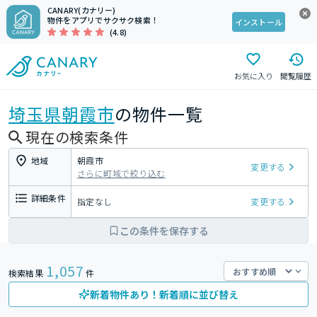
CANARY(カナリー)
物件をアプリでサクサク検索！
インストール
(4.8)
お気に入り
閲覧履歴
埼玉県
朝霞市
の物件一覧
現在の検索条件
地域
朝霞市
変更する
さらに町域で絞り込む
詳細条件
指定なし
変更する
この条件を保存する
1,057
検索結果
件
新着物件あり！新着順に並び替え