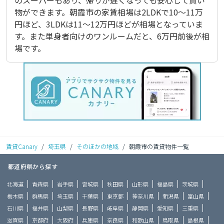
のスーパーもあり、帰りが遅くなっても安心して買い
物ができます。朝霞市の家賃相場は2LDKで10～11万
円ほど、3LDKは11～12万円ほどが相場となっていま
す。また単身者向けのワンルームだと、6万円前後が相
場です。
賃貸Canary
/
埼玉県
/
そのほかの地域
/
朝霞市の賃貸物件一覧
都道府県から探す
北海道
青森県
岩手県
宮城県
秋田県
山形県
福島県
茨城県
栃木県
群馬県
埼玉県
千葉県
東京都
神奈川県
新潟県
富山県
石川県
福井県
山梨県
長野県
岐阜県
静岡県
愛知県
三重県
滋賀県
京都府
大阪府
兵庫県
奈良県
和歌山県
鳥取県
島根県