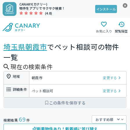
CANARY(カナリー)
物件をアプリでサクサク検索！
インストール
(4.8)
お気に入り
閲覧履歴
埼玉県
朝霞市
でペット相談可の物件
一覧
現在の検索条件
地域
朝霞市
変更する
詳細条件
ペット相談可
変更する
この条件を保存する
69
検索結果
件
新着物件あり！新着順に並び替え