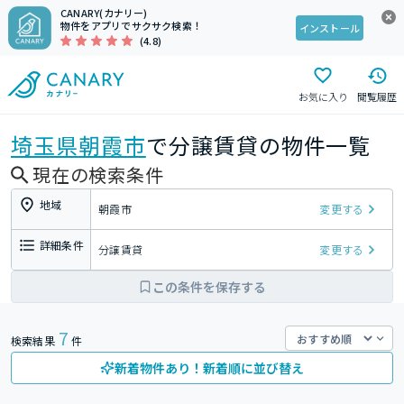
CANARY(カナリー)
物件をアプリでサクサク検索！
インストール
(4.8)
お気に入り
閲覧履歴
埼玉県
朝霞市
で分譲賃貸の物件一覧
現在の検索条件
地域
朝霞市
変更する
詳細条件
分譲賃貸
変更する
この条件を保存する
7
検索結果
件
新着物件あり！新着順に並び替え