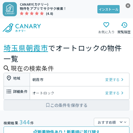
CANARY(カナリー)
物件をアプリでサクサク検索！
インストール
(4.8)
お気に入り
閲覧履歴
埼玉県
朝霞市
でオートロックの物件
一覧
現在の検索条件
地域
朝霞市
変更する
詳細条件
オートロック
変更する
この条件を保存する
344
検索結果
件
新着物件あり！新着順に並び替え