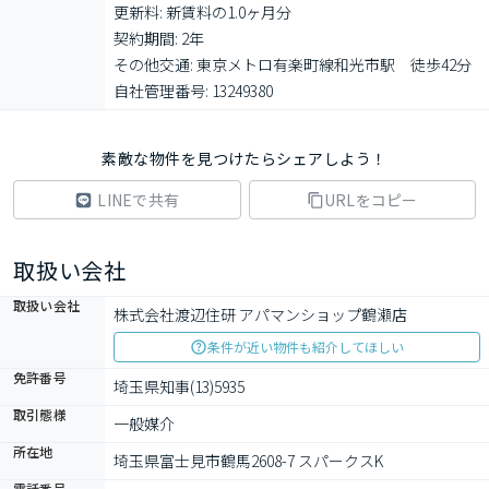
更新料: 新賃料の1.0ヶ月分

契約期間: 2年

その他交通: 東京メトロ有楽町線和光市駅　徒歩42分

自社管理番号: 13249380
素敵な物件を見つけたらシェアしよう！
LINEで共有
URLをコピー
取扱い会社
取扱い会社
株式会社渡辺住研 アパマンショップ鶴瀬店
条件が近い物件も紹介してほしい
免許番号
埼玉県知事(13)5935
取引態様
一般媒介
所在地
埼玉県富士見市鶴馬2608-7 スパークスK
電話番号