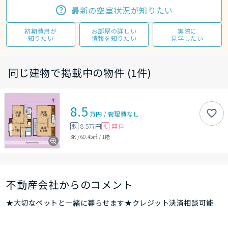
最新の空室状況が知りたい
初期費用が
お部屋の詳しい
実際に
知りたい
情報を知りたい
見学したい
同じ建物で掲載中の物件 (1件)
8.5
万円
/
管理費
なし
8.5万円
無料
敷
礼
3K
/
60.45㎡
/
1階
不動産会社からのコメント
★大切なペットと一緒に暮らせます★クレジット決済相談可能