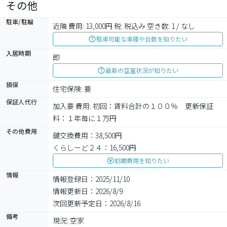
その他
駐車/駐輪
近隣 費用: 13,000円 税: 税込み 空き数: 1 / なし
駐車可能な車種や台数を知りたい
入居時期
即
最新の空室状況が知りたい
損保
住宅保険: 要
保証人代行
加入要 費用: 初回：賃料合計の１００％　更新保証
料：１年毎に１万円
その他費用
鍵交換費用：38,500円
くらしーど２４：16,500円
初期費用を知りたい
情報
情報登録日：2025/11/10
情報更新日：2026/8/9
次回更新予定日：2026/8/16
備考
現況: 空家
