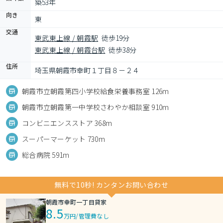
築53年
向き
東
交通
東武東上線 / 朝霞駅
徒歩19分
東武東上線 / 朝霞台駅
徒歩38分
住所
埼玉県朝霞市幸町１丁目８－２４
朝霞市立朝霞第四小学校給食栄養事務室 126m
朝霞市立朝霞第一中学校さわやか相談室 910m
コンビニエンスストア 368m
スーパーマーケット 730m
総合病院 591m
無料で10秒! カンタンお問い合わせ
朝霞市幸町一丁目貸家
8.5
万円
/
管理費なし