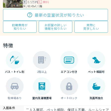
8.5万円
無料
敷
礼
3K / 60.45㎡ / 1階
最新の空室状況が知りたい
初期費用が
お部屋の詳しい
実際に
知りたい
情報を知りたい
見学したい
特徴
バス・トイレ別
2階以上
エアコン付き
ペット相談可
駐車場あり
室内洗濯機置場
オートロック
洗面所独立
入居条件
二人入居可、ペット相談、保証人不要、ルームシェア