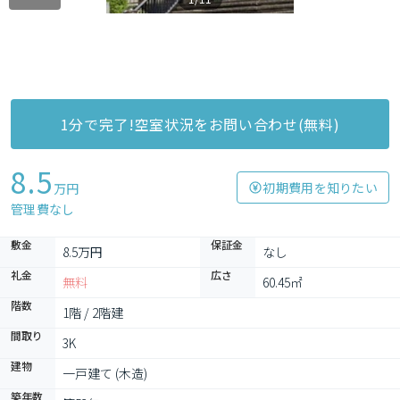
1分で完了!空室状況をお問い合わせ(無料)
8.5
初期費用を知りたい
万円
管理費なし
敷金
保証金
8.5万円
なし
礼金
広さ
無料
60.45㎡
階数
1階 / 2階建
間取り
3K
建物
一戸建て (木造)
築年数