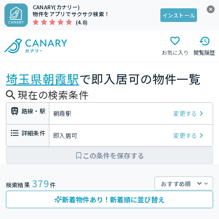
CANARY(カナリー)
物件をアプリでサクサク検索！
インストール
(4.8)
お気に入り
閲覧履歴
埼玉県
朝霞駅
で即入居可の物件一覧
現在の検索条件
路線・駅
朝霞駅
変更する
詳細条件
即入居可
変更する
この条件を保存する
379
検索結果
件
新着物件あり！新着順に並び替え