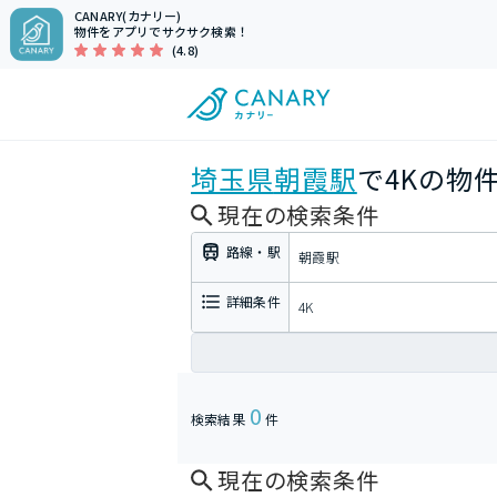
CANARY(カナリー)
物件をアプリでサクサク検索！
(4.8)
埼玉県
朝霞駅
で4Kの物
現在の検索条件
路線・駅
朝霞駅
詳細条件
4K
0
検索結果
件
現在の検索条件