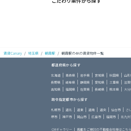
こだわり条件から探す
賃貸Canary
/
埼玉県
/
朝霞駅
/
朝霞駅の4Kの賃貸物件一覧
都道府県から探す
北海道
青森県
岩手県
宮城県
秋田県
山形
長野県
岐阜県
静岡県
愛知県
三重県
滋賀
高知県
福岡県
佐賀県
長崎県
熊本県
大分
政令指定都市から探す
札幌市
道北
道東
道南
道央
仙台市
さ
堺市
神戸市
岡山市
広島市
福岡市
北九州
CMギャラリー
掲載をご検討の不動産会社様はこち