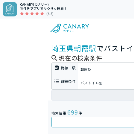
CANARY(カナリー)
物件をアプリでサクサク検索！
(4.8)
埼玉県
朝霞駅
でバストイ
現在の検索条件
路線・駅
朝霞駅
詳細条件
バストイレ別
699
検索結果
件