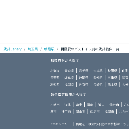
賃貸Canary
/
埼玉県
/
朝霞駅
/
朝霞駅のバストイレ別の賃貸物件一覧
都道府県から探す
北海道
青森県
岩手県
宮城県
秋田県
山形
長野県
岐阜県
静岡県
愛知県
三重県
滋賀
高知県
福岡県
佐賀県
長崎県
熊本県
大分
政令指定都市から探す
札幌市
道北
道東
道南
道央
仙台市
さ
堺市
神戸市
岡山市
広島市
福岡市
北九州
CMギャラリー
掲載をご検討の不動産会社様はこち