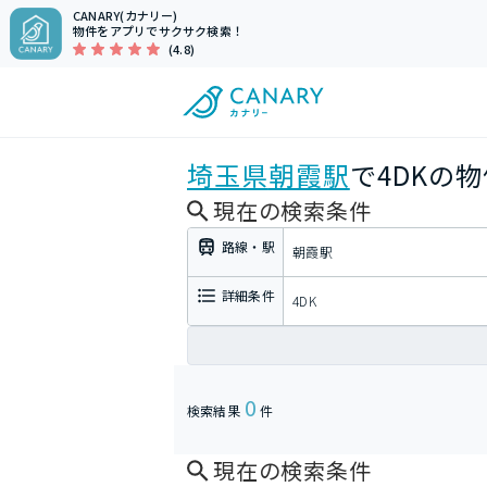
CANARY(カナリー)
物件をアプリでサクサク検索！
(4.8)
埼玉県
朝霞駅
で4DKの
現在の検索条件
路線・駅
朝霞駅
詳細条件
4DK
0
検索結果
件
現在の検索条件