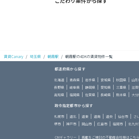
こだわり条件から探す
賃貸Canary
/
埼玉県
/
朝霞駅
/
朝霞駅の4DKの賃貸物件一覧
都道府県から探す
北海道
青森県
岩手県
宮城県
秋田県
山形
長野県
岐阜県
静岡県
愛知県
三重県
滋賀
高知県
福岡県
佐賀県
長崎県
熊本県
大分
政令指定都市から探す
札幌市
道北
道東
道南
道央
仙台市
さ
堺市
神戸市
岡山市
広島市
福岡市
北九州
CMギャラリー
掲載をご検討の不動産会社様はこち