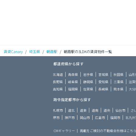
賃貸Canary
/
埼玉県
/
朝霞駅
/
朝霞駅の3LDKの賃貸物件一覧
都道府県から探す
北海道
青森県
岩手県
宮城県
秋田県
山形
長野県
岐阜県
静岡県
愛知県
三重県
滋賀
高知県
福岡県
佐賀県
長崎県
熊本県
大分
政令指定都市から探す
札幌市
道北
道東
道南
道央
仙台市
さ
堺市
神戸市
岡山市
広島市
福岡市
北九州
CMギャラリー
掲載をご検討の不動産会社様はこち