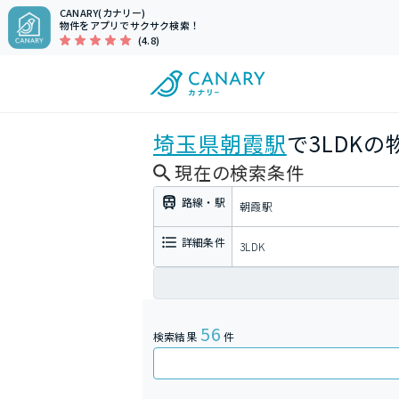
CANARY(カナリー)
物件をアプリでサクサク検索！
(4.8)
埼玉県
朝霞駅
で3LDK
現在の検索条件
路線・駅
朝霞駅
詳細条件
3LDK
56
検索結果
件