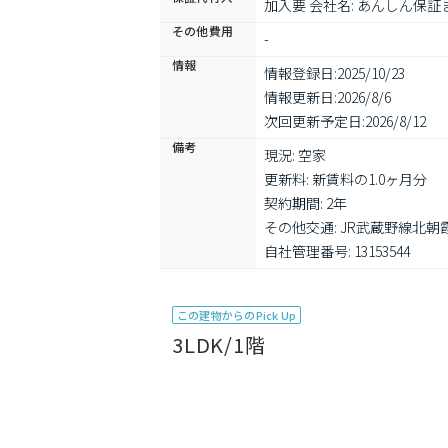
加入要 会社名: あんしん保
その他費用
-
情報
情報登録日:
2025/10/23
情報更新日:
2026/8/6
次回更新予定日:
2026/8/12
備考
現況: 空家

更新料: 新賃料の1.0ヶ月分

契約期間: 2年

その他交通: JR武蔵野線北朝霞
自社管理番号: 13153544
この建物からのPick Up
3LDK/1階