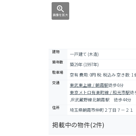
画像を拡大
建物
一戸建て (木造)
築年数
築29年 (1997年)
駐車場
空有 費用: 0円 税: 税込み 空き数: 1
交通
東武東上線 / 朝霞駅
徒歩6分
東京メトロ有楽町線 / 和光市駅
徒
JR武蔵野線北朝霞駅　徒歩44分
住所
埼玉県朝霞市仲町２丁目７－２１
掲載中の物件(
2
件)