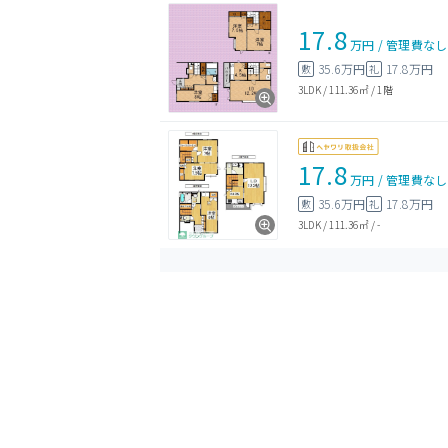
17.8
万円
/
管理費
なし
35.6万円
17.8万円
敷
礼
3LDK
/
111.36㎡
/
1階
17.8
万円
/
管理費
なし
35.6万円
17.8万円
敷
礼
3LDK
/
111.36㎡
/
-