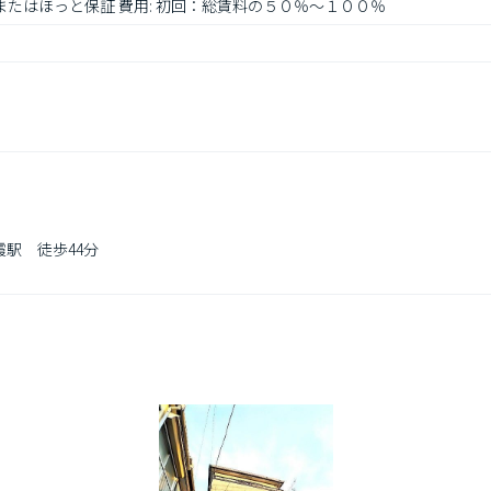
証またはほっと保証 費用: 初回：総賃料の５０％～１００％
駅　徒歩44分
