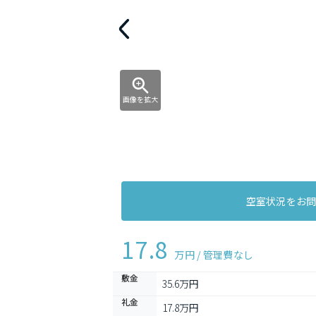
画像を拡大
空室状況をお
17.8
万円 / 管理費
なし
敷金
35.6万円
礼金
17.8万円