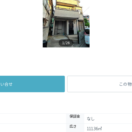
1/26
問い合せ
この物
保証金
なし
広さ
111.36㎡