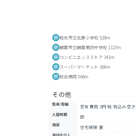
和光市立北原小学校 529m
朝霞市立朝霞第四中学校 1127m
コンビニエンスストア 141m
スーパーマーケット 166m
総合病院 366m
その他
駐車/駐輪
空有 費用: 0円 税: 税込み 空き
入居時期
即
損保
住宅保険: 要
保証代行人