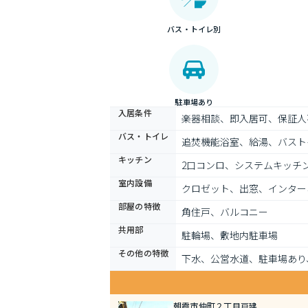
バス・トイレ別
駐車場あり
入居条件
楽器相談、即入居可、保証人
バス・トイレ
追焚機能浴室、給湯、バスト
キッチン
2口コンロ、システムキッチ
室内設備
クロゼット、出窓、インター
部屋の特徴
角住戸、バルコニー
共用部
駐輪場、敷地内駐車場
その他の特徴
下水、公営水道、駐車場あり
朝霞市仲町２丁目戸建