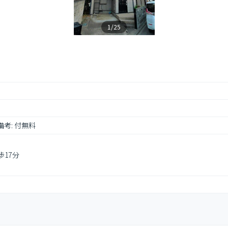
1/25
 備考: 付無料
歩17分