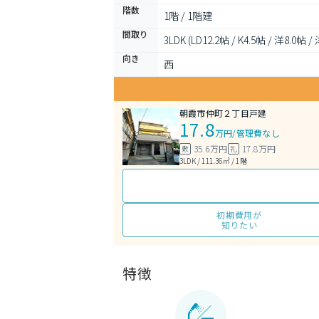
階数
1階 / 1階建
間取り
3LDK (LD12.2帖 / K4.5帖 / 洋8.0帖 /
向き
西
朝霞市仲町２丁目戸建
17.8
万円
/
管理費なし
35.6万円
17.8万円
敷
礼
3LDK / 111.36㎡ / 1階
初期費用が
知りたい
特徴