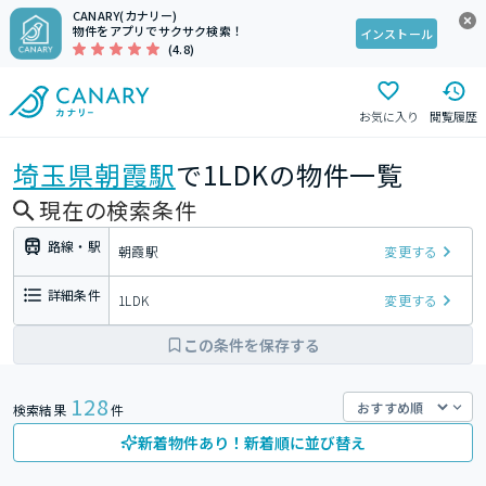
CANARY(カナリー)
物件をアプリでサクサク検索！
インストール
(4.8)
お気に入り
閲覧履歴
埼玉県
朝霞駅
で1LDKの物件一覧
現在の検索条件
路線・駅
朝霞駅
変更する
詳細条件
1LDK
変更する
この条件を保存する
128
検索結果
件
新着物件あり！新着順に並び替え