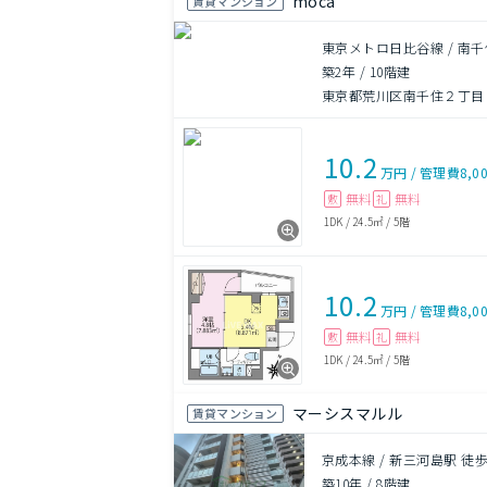
moca
賃貸マンション
東京メトロ日比谷線 / 南千
築2年
/
10階建
東京都荒川区南千住２丁目
10.2
万円
/
管理費
8,0
無料
無料
敷
礼
1DK
/
24.5㎡
/
5階
10.2
万円
/
管理費
8,0
無料
無料
敷
礼
1DK
/
24.5㎡
/
5階
マーシスマルル
賃貸マンション
京成本線 / 新三河島駅 徒歩
築10年
/
8階建