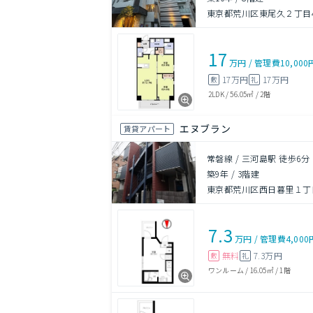
東京都荒川区東尾久２丁目44
17
万円
/
管理費
10,000
17万円
17万円
敷
礼
2LDK
/
56.05㎡
/
2階
エヌブラン
賃貸アパート
常磐線 / 三河島駅 徒歩6分
築9年
/
3階建
東京都荒川区西日暮里１丁目
7.3
万円
/
管理費
4,000
無料
7.3万円
敷
礼
ワンルーム
/
16.05㎡
/
1階