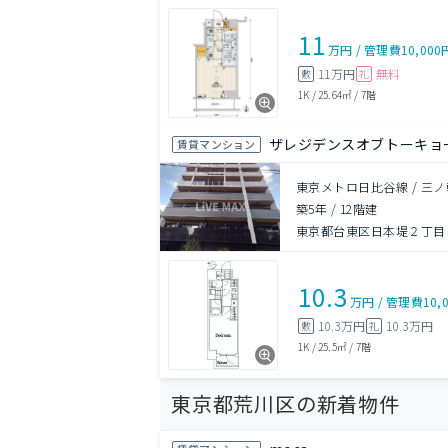
11
万円
/
管理費
10,000
11万円
無料
敷
礼
1K
/
25.64㎡
/
7階
ザレジデンスオブトーキョ
賃貸マンション
東京メトロ日比谷線 / 三ノ
築5年
/
12階建
東京都台東区日本堤２丁目
10.3
万円
/
管理費
10,
10.3万円
10.3万円
敷
礼
1K
/
25.5㎡
/
7階
東京都荒川区の新着物件