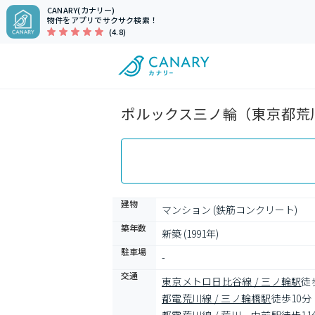
CANARY(カナリー)
物件をアプリでサクサク検索！
(4.8)
ポルックス三ノ輪（東京都荒川
建物
マンション (鉄筋コンクリート)
築年数
新築 (1991年)
駐車場
-
交通
東京メトロ日比谷線 / 三ノ輪駅
徒
都電荒川線 / 三ノ輪橋駅
徒歩10分