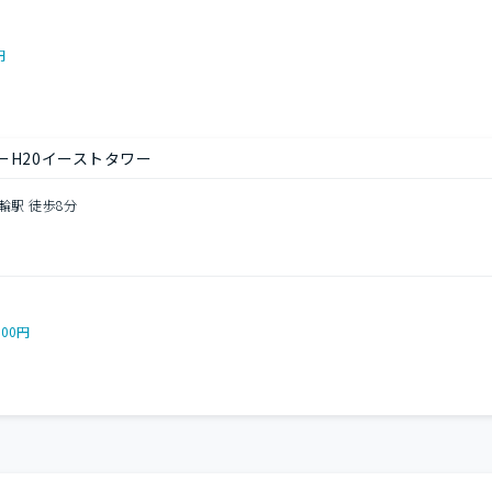
円
ーH20イーストタワー
輪駅 徒歩8分
000円