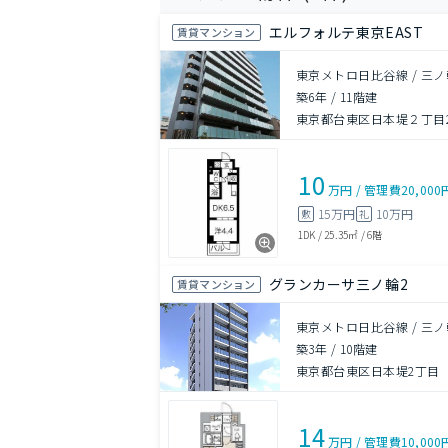
エルフォルテ東京EAST
賃貸マンション
東京メトロ日比谷線 / 三ノ
築6年
/
11階建
東京都台東区日本堤２丁目20
10
万円
/
管理費
20,000
15万円
10万円
敷
礼
1DK
/
25.35㎡
/
6階
グランカーサ三ノ輪2
賃貸マンション
東京メトロ日比谷線 / 三ノ
築3年
/
10階建
東京都台東区日本堤2丁目
14
万円
/
管理費
10,000