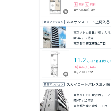
無料
無料
敷
礼
1DK
/
25.31㎡
/
5階
ルネサンスコート上野入谷
賃貸マンション
東京メトロ日比谷線 / 入谷
築5年
/
12階建
東京都台東区竜泉1丁目
11.2
万円
/
管理費
12,
無料
無料
敷
礼
1K
/
25.03㎡
/
2階
スカイコートパレス三ノ輪
賃貸マンション
東京メトロ日比谷線 / 三ノ
築9年
/
10階建
東京都台東区竜泉３丁目