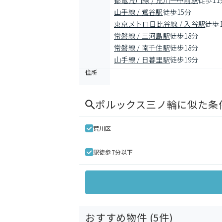
都電荒川線 / 荒川一中前駅
徒歩11
山手線 / 鶯谷駅
徒歩15分
東京メトロ日比谷線 / 入谷駅
徒歩
常磐線 / 三河島駅
徒歩18分
常磐線 / 南千住駅
徒歩18分
山手線 / 日暮里駅
徒歩19分
住所
ポルックス三ノ輪
に似た条
荒川区
駅徒歩7分以下
おすすめ物件 (
5
件)