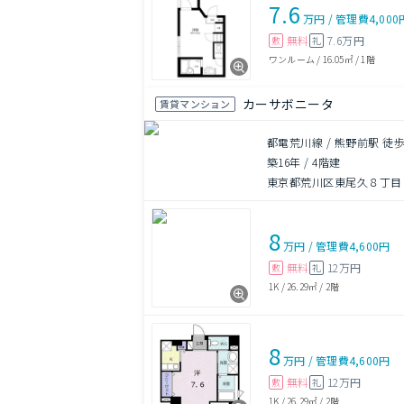
7.6
万円
/
管理費
4,000
無料
7.6万円
敷
礼
ワンルーム
/
16.05㎡
/
1階
カーサボニータ
賃貸マンション
都電荒川線 / 熊野前駅 徒歩
築16年
/
4階建
東京都荒川区東尾久８丁目
8
万円
/
管理費
4,600円
無料
12万円
敷
礼
1K
/
26.29㎡
/
2階
8
万円
/
管理費
4,600円
無料
12万円
敷
礼
1K
/
26.29㎡
/
2階